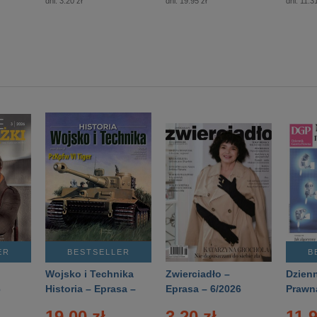
dni:
3.20 zł
dni:
19.95 zł
dni:
11.31
ER
BESTSELLER
B
Wojsko i Technika
Zwierciadło –
Dzienn
6
Historia – Eprasa –
Eprasa – 6/2026
Prawn
2/2026
74/20
19.00 zł
3.20 zł
11.9