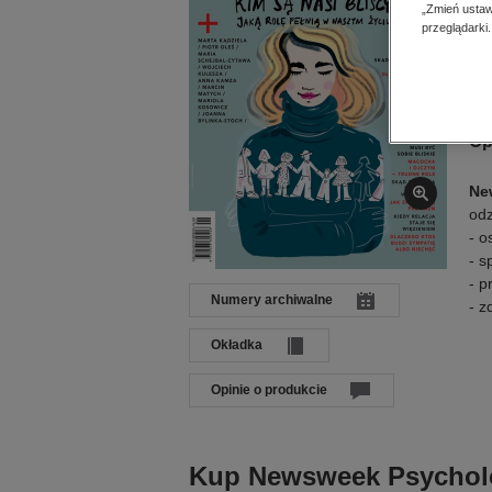
Dat
„Zmień ustaw
przeglądarki.
Języ
Wyd
Op
Ne
odz
- o
- s
- p
Numery archiwalne
- z
Okładka
Opinie o produkcie
Kup Newsweek Psycholog