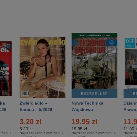
BESTSELLER
B
ka
Zwierciadło –
Nowa Technika
Dzienn
026
Eprasa – 5/2026
Wojskowa –
Prawn
Eprasa – 2/2026
65/20
3.20 zł
19.95 zł
11.9
3.20 zł
19.95 zł
11.90 z
tnich 30
Najniższa cena z ostatnich 30
Najniższa cena z ostatnich 30
Najniższ