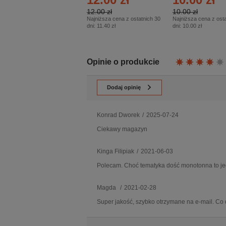
– Eprasa – 2/2026
12.00 zł
10.00 zł
Najniższa cena z ostatnich 30
Najniższa cena z osta
dni:
11.40 zł
dni:
10.00 zł
Opinie o produkcie
Dodaj opinię
Konrad Dworek
/
2025-07-24
Ciekawy magazyn
Kinga Filipiak
/
2021-06-03
Polecam. Choć tematyka dość monotonna to je
Magda
/
2021-02-28
Super jakość, szybko otrzymane na e-mail. Co 