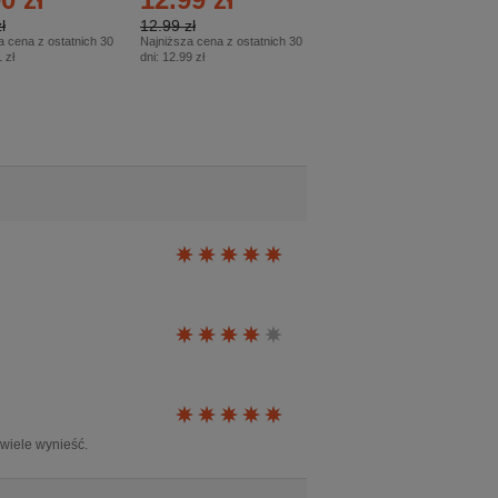
ł
12.99 zł
9.50 zł
a cena z ostatnich 30
Najniższa cena z ostatnich 30
Najniższa cena z ostatnich 30
 zł
dni:
12.99 zł
dni:
11.90 zł
 wiele wynieść.