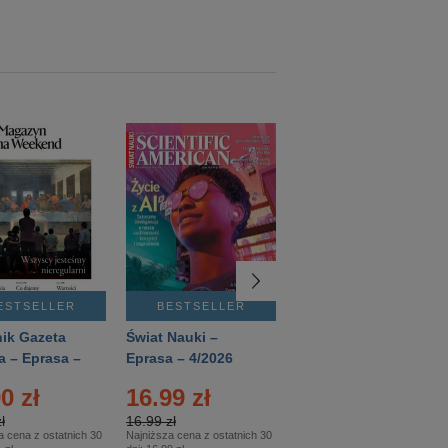
ESTSELLER
BESTSELLER
BESTSELLER
ik Gazeta
Świat Nauki –
Mówią Wieki –
a – Eprasa –
Eprasa – 4/2026
Eprasa – 3/2026
26
0 zł
16.99 zł
12.50 zł
ł
16.99 zł
12.50 zł
a cena z ostatnich 30
Najniższa cena z ostatnich 30
Najniższa cena z ostatnich 30