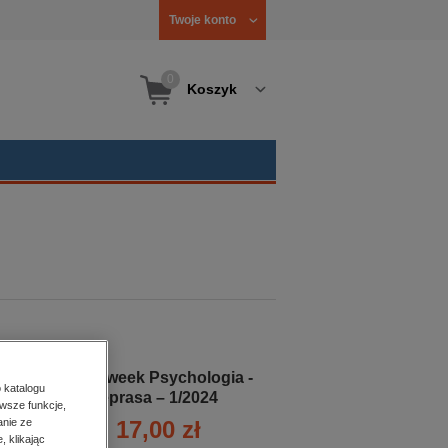
Twoje konto
0
Koszyk
Newsweek Psychologia -
 katalogu
eprasa – 1/2024
wsze funkcje,
17,00 zł
anie ze
, klikając