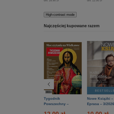
dni:
16.90 zł
dni:
12.00 zł
High-contrast mode
Najczęściej kupowane razem
BESTSELLER
BESTSELL
Technika
Tygodnik
Nowe Książki –
Wojskowa Historia
Powszechny –
Eprasa – 3/202
- Numer specjalny
Eprasa – 14/2026
12.00 zł
10.00 zł