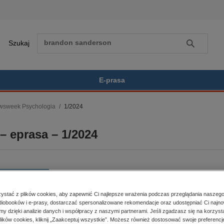
Szukaj
Szukaj
E-prasa
wsweek Psychologia
1/2024
Zobacz wszystkie E-prasa
polityka, społeczno-informacyjne
 eprasa – 1/2024
psychologiczne
inne
popularno-naukowe
historia
BESTSELLER
zdrowie
stać z plików cookies, aby zapewnić Ci najlepsze wrażenia podczas przeglądania naszego
religie
iobooków i e-prasy, dostarczać spersonalizowane rekomendacje oraz udostępniać Ci najno
er:
1/2024
Kupując otrzymujesz format:
amy dzięki analizie danych i współpracy z naszymi partnerami. Jeśli zgadzasz się na korzyst
a dostępności:
17.01.2024
PDF
Dostęp online PDF
lików cookies, kliknij „Zaakceptuj wszystkie”. Możesz również dostosować swoje preferencje