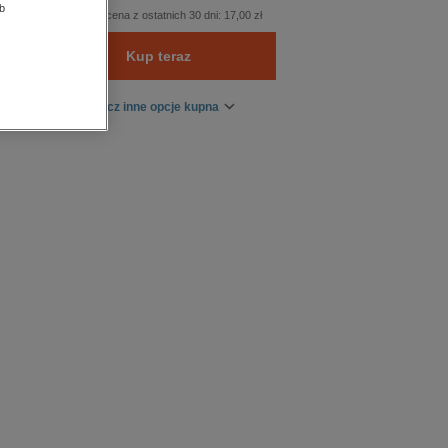
b
Najniższa cena z ostatnich 30 dni:
17,00 zł
Kup teraz
Zobacz inne opcje kupna