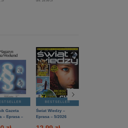
 zł
dni:
16.99 zł
dni:
12.50 zł
ESTSELLER
BESTSELLER
BESTSELLER
ik Gazeta
Świat Wiedzy –
T3 – Eprasa –
a – Eprasa –
Eprasa – 5/2026
4/2026
26
0 zł
12.99 zł
9.50 zł