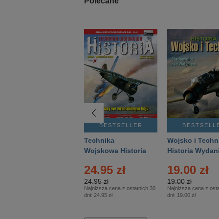
Polecane
BESTSELLER
BESTSELLER
BESTSELL
Gość Niedzielny -
Technika
Wojsko i Techn
Warszawski –
Wojskowa Historia
Historia Wydan
Eprasa – 14/2026
– Eprasa – 2/2026
Specjalne – Ep
24.95 zł
19.00 zł
– 2/2026
24.95 zł
19.00 zł
Najniższa cena z ostatnich 30
Najniższa cena z osta
dni:
24.95 zł
dni:
19.00 zł