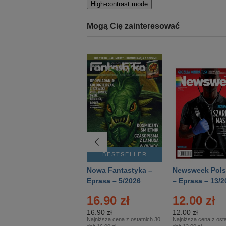
High-contrast mode
Mogą Cię zainteresować
BESTSELLER
BESTSELLER
Deutsch Aktuell –
Nowa Fantastyka –
Newsweek Pols
Eprasa – 2/2026
Eprasa – 5/2026
– Eprasa – 13/2
16.90 zł
12.00 zł
16.90 zł
12.00 zł
Najniższa cena z ostatnich 30
Najniższa cena z osta