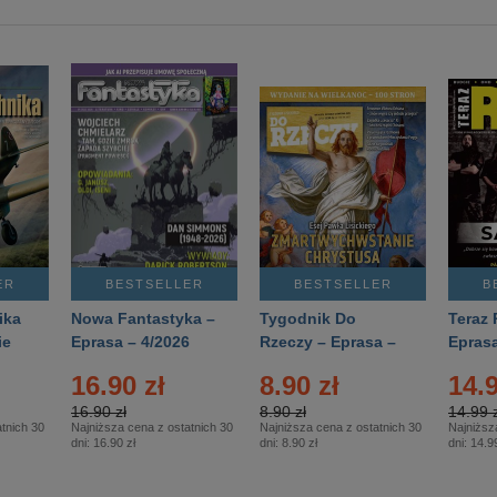
ER
BESTSELLER
BESTSELLER
B
ika
Nowa Fantastyka –
Tygodnik Do
Teraz 
ie
Eprasa – 4/2026
Rzeczy – Eprasa –
Eprasa
rasa
14/2026
16.90 zł
8.90 zł
14.9
16.90 zł
8.90 zł
14.99 z
tnich 30
Najniższa cena z ostatnich 30
Najniższa cena z ostatnich 30
Najniższ
dni:
16.90 zł
dni:
8.90 zł
dni:
14.99