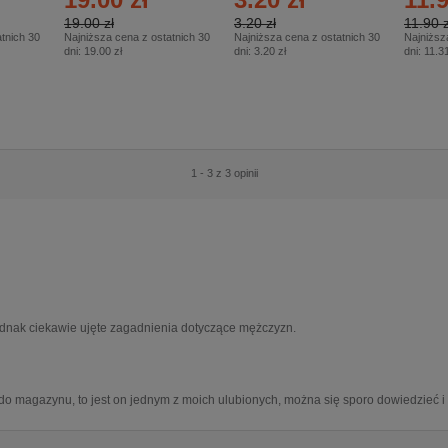
19.00 zł
3.20 zł
11.90 z
tnich 30
Najniższa cena z ostatnich 30
Najniższa cena z ostatnich 30
Najniższ
dni:
19.00 zł
dni:
3.20 zł
dni:
11.31
1 - 3 z 3 opinii
dnak ciekawie ujęte zagadnienia dotyczące mężczyzn.
do magazynu, to jest on jednym z moich ulubionych, można się sporo dowiedzieć i