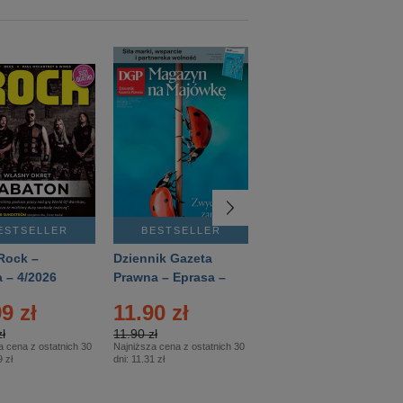
ESTSELLER
BESTSELLER
BESTSELLER
Rock –
Dziennik Gazeta
Świat Wiedzy
 – 4/2026
Prawna – Eprasa –
Historia – Eprasa –
83/2026
2/2026
9 zł
11.90 zł
13.99 zł
ł
11.90 zł
13.99 zł
a cena z ostatnich 30
Najniższa cena z ostatnich 30
Najniższa cena z ostatnich 30
 zł
dni:
11.31 zł
dni:
13.99 zł