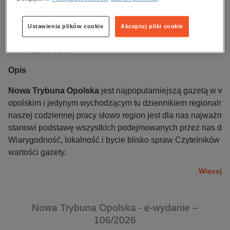
Data wydania:
09.05.2026
Język publikacji:
polski
Ustawienia plików cookie
Akceptuj pliki cookie
Wydawca:
Pro Media
ISBN:
1230-6134
Opis
Nowa Trybuna Opolska
jest najpopularniejszą gazetą w w
opolskim i jedynym wychodzącym tu dziennikiem regionaln
naszej codziennej pracy słowo region jest dla nas najważnie
stanowi podstawę wszystkich podejmowanych przez nas dzi
Wiarygodność, lokalność i bycie blisko spraw Czytelników t
wartości gazety.
Więcej
Nowa Trybuna Opolska - e-wydanie –
106/2026