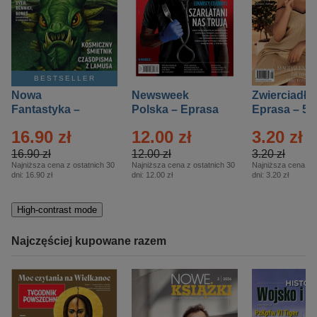
BESTSELLER
Nowa
Newsweek
Zwierciadło
Fantastyka –
Polska – Eprasa
Eprasa – 5/
Eprasa – 5/2026
– 13/2026
16.90 zł
12.00 zł
3.20 zł
16.90 zł
12.00 zł
3.20 zł
Najniższa cena z ostatnich 30
Najniższa cena z ostatnich 30
Najniższa cena z o
dni:
16.90 zł
dni:
12.00 zł
dni:
3.20 zł
High-contrast mode
Najczęściej kupowane razem