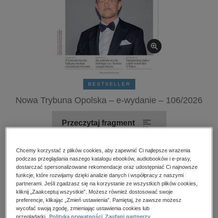
kobiece, lifestyle, kultura
polityka, społeczno-informacyjne
psychologiczne
inne
popularno-naukowe
historia
BESTSELLER
zdrowie
Nowa Trybuna Opolska – e-wydanie – 106/2026
religie
Przeczytaj fragment
Numery archiwalne
Chcemy korzystać z plików cookies, aby zapewnić Ci najlepsze wrażenia
podczas przeglądania naszego katalogu ebooków, audiobooków i e-prasy,
dostarczać spersonalizowane rekomendacje oraz udostępniać Ci najnowsze
funkcje, które rozwijamy dzięki analizie danych i współpracy z naszymi
Kupując otrzymujesz format:
PDF
Dostęp online PDF
partnerami. Jeśli zgadzasz się na korzystanie ze wszystkich plików cookies,
kliknij „Zaakceptuj wszystkie”. Możesz również dostosować swoje
preferencje, klikając „Zmień ustawienia”. Pamiętaj, że zawsze możesz
Numer:
106/2026
wycofać swoją zgodę, zmieniając ustawienia cookies lub
Data dostępności:
09.05.2026
przeglądarki.
Polityka prywatności
Zaufani partnerzy