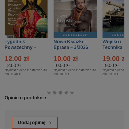
BESTSELLER
BESTSE
Tygodnik
Nowe Książki –
Wojsko i
Powszechny –
Eprasa – 3/2026
Technika
Eprasa – 14/2026
Historia – E
12.00 zł
10.00 zł
19.00 zł
– 2/2026
12.00 zł
10.00 zł
19.00 zł
Najniższa cena z ostatnich 30
Najniższa cena z ostatnich 30
Najniższa cena z o
dni:
11.40 zł
dni:
10.00 zł
dni:
19.00 zł
Ocena:
Opinie o produkcie
Dodaj opinię