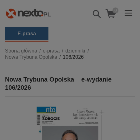
0
Pokaż/schowaj
wyszukiwarkę
E-prasa
Kategorie
Strona główna
e-prasa
dzienniki
Nowa Trybuna Opolska
106/2026
Zobacz wszystkie E-prasa
budownictwo, aranżacja wnętrz
Nowa Trybuna Opolska – e-wydanie –
biznesowe, branżowe, gospodarka
106/2026
darmowe wydania
dzienniki
edukacja
hobby, sport, rozrywka
komputery, internet, technologie, informatyka