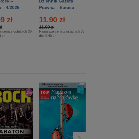
Rock –
Dziennik Gazeta
Świat Wiedzy
 – 4/2026
Prawna – Eprasa –
Historia – Eprasa –
83/2026
2/2026
9 zł
11.90 zł
13.99 zł
ł
11.90 zł
13.99 zł
a cena z ostatnich 30
Najniższa cena z ostatnich 30
Najniższa cena z ostatnich 30
 zł
dni:
9.40 zł
dni:
13.99 zł