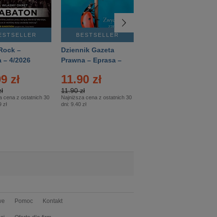
ESTSELLER
BESTSELLER
BESTSELLER
Rock –
Dziennik Gazeta
Świat Wiedzy
 – 4/2026
Prawna – Eprasa –
Historia – Eprasa –
83/2026
2/2026
9 zł
11.90 zł
13.99 zł
ł
11.90 zł
13.99 zł
a cena z ostatnich 30
Najniższa cena z ostatnich 30
Najniższa cena z ostatnich 30
 zł
dni:
9.40 zł
dni:
13.99 zł
we
Pomoc
Kontakt