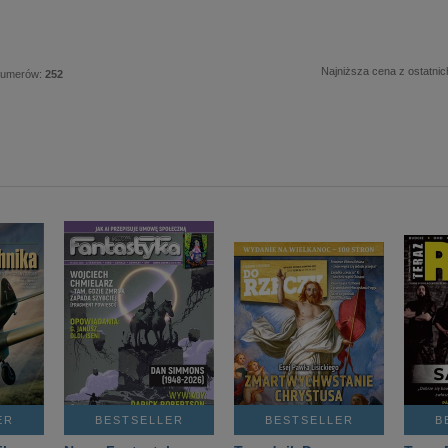
Najniższa cena z ostatnic
numerów:
252
ER
BESTSELLER
BESTSELLER
B