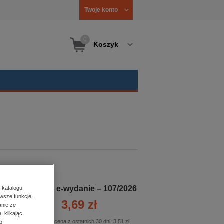
Twoje konto
0
Koszyk
Nowiny - e-wydanie – 107/2026
 katalogu
wsze funkcje,
3,69 zł
anie ze
, klikając
Najniższa cena z ostatnich 30 dni:
3,51 zł
b