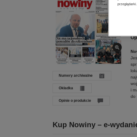
Dat
przeglądarki.
Języ
Wyd
ISB
Op
No
Jes
spr
lok
Numery archiwalne
naj
woj
Okładka
i m
do 
Opinie o produkcie
Kup Nowiny – e-wydanie