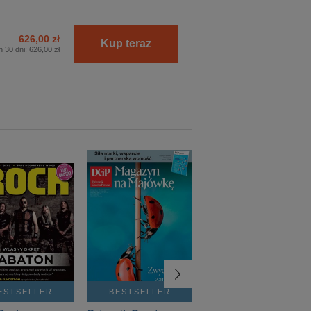
626,00 zł
Kup teraz
h 30 dni:
626,00 zł
ESTSELLER
BESTSELLER
BESTSELLER