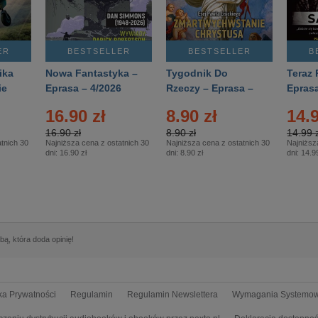
ER
BESTSELLER
BESTSELLER
B
ika
Nowa Fantastyka –
Tygodnik Do
Teraz 
ie
Eprasa – 4/2026
Rzeczy – Eprasa –
Eprasa
rasa
14/2026
16.90 zł
8.90 zł
14.9
16.90 zł
8.90 zł
14.99 z
tnich 30
Najniższa cena z ostatnich 30
Najniższa cena z ostatnich 30
Najniższ
dni:
16.90 zł
dni:
8.90 zł
dni:
14.99
ą, która doda opinię!
yka Prywatności
Regulamin
Regulamin Newslettera
Wymagania Systemo