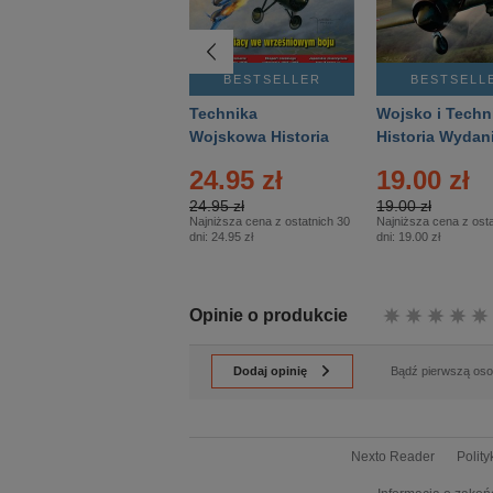
BESTSELLER
BESTSELLER
BESTSELL
Gość Niedzielny -
Technika
Wojsko i Techn
Warszawski –
Wojskowa Historia
Historia Wydan
Eprasa – 14/2026
– Eprasa – 2/2026
Specjalne – Ep
24.95 zł
19.00 zł
– 2/2026
24.95 zł
19.00 zł
Najniższa cena z ostatnich 30
Najniższa cena z osta
dni:
24.95 zł
dni:
19.00 zł
Opinie o produkcie
Dodaj opinię
Bądź pierwszą osob
Nexto Reader
Polit