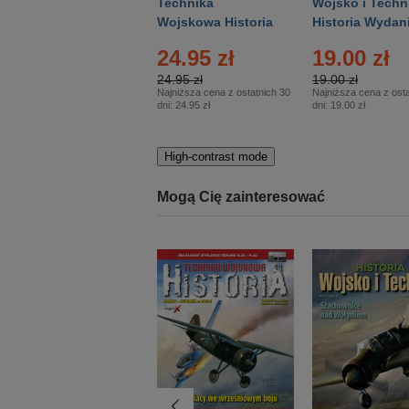
Gość Niedzielny -
Technika
Wojsko i Techn
Warszawski –
Wojskowa Historia
Historia Wydan
Eprasa – 14/2026
– Eprasa – 2/2026
Specjalne – Ep
24.95 zł
19.00 zł
– 2/2026
24.95 zł
19.00 zł
Najniższa cena z ostatnich 30
Najniższa cena z osta
dni:
24.95 zł
dni:
19.00 zł
High-contrast mode
Mogą Cię zainteresować