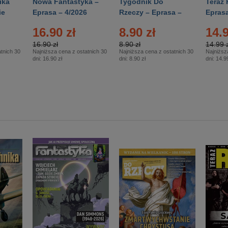
ika
Nowa Fantastyka –
Tygodnik Do
Teraz 
ie
Eprasa – 4/2026
Rzeczy – Eprasa –
Eprasa
rasa
14/2026
16.90 zł
8.90 zł
14.9
16.90 zł
8.90 zł
14.99 z
tnich 30
Najniższa cena z ostatnich 30
Najniższa cena z ostatnich 30
Najniższ
dni:
16.90 zł
dni:
8.90 zł
dni:
14.99