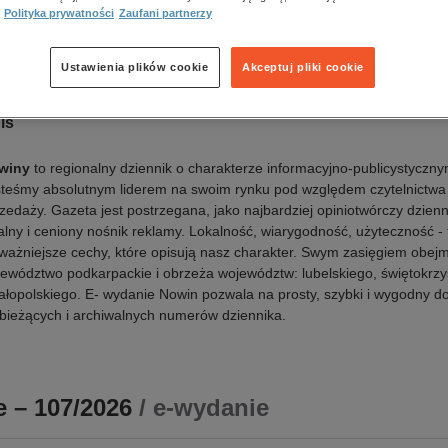
a wydania:
05.06.2026
Polityka prywatności
Zaufani partnerzy
k publikacji:
polski
awca:
Polska Press
Ustawienia plików cookie
Akceptuj pliki cookie
N:
0137-9534
is
winy
to regionalny dziennik o charakterze informacyjno-publicystyczny
teśmy absolutnym liderem na swoim rynku pod względem czytelnictwa 
zedaży. Gazeta jest postrzegana, jako najbardziej opiniotwórczy dzienn
alny i ceniony nośnik reklamy. Lokalność, wiarygodność, użyteczność - 
ważniejsze cechy, które opisują nasz charakter. Swym zasięgiem obej
ewództwo podkarpackie i obrzeża województw: lubelskiego, świętokrzy
ałopolskiego. E- wydanie Nowin pozwala na prosty, szybki i wygodny d
bieżących i archiwalnych numerów dziennika.
 – 107/2026
/ e-wydanie