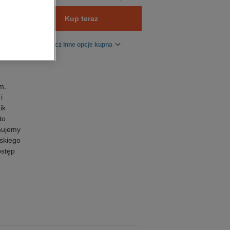
Kup teraz
Zobacz inne opcje kupna
m.
i
ik
to
mujemy
skiego
ostęp