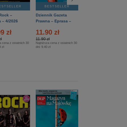
ESTSELLER
BESTSELLER
BESTSELLER
Rock –
Dziennik Gazeta
Świat Wiedzy
 – 4/2026
Prawna – Eprasa –
Historia – Eprasa –
83/2026
2/2026
9 zł
11.90 zł
13.99 zł
ł
11.90 zł
13.99 zł
a cena z ostatnich 30
Najniższa cena z ostatnich 30
Najniższa cena z ostatnich 30
 zł
dni:
9.40 zł
dni:
13.99 zł