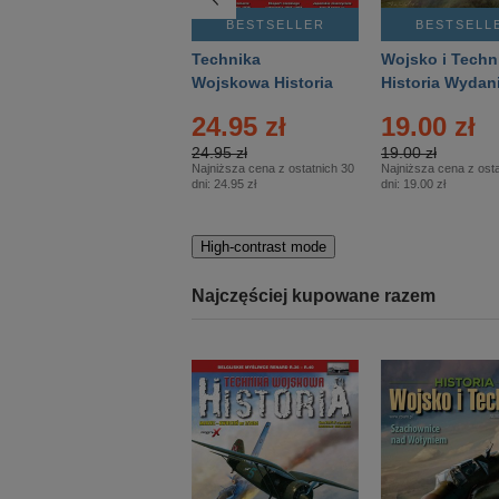
BESTSELLER
BESTSELLER
BESTSELL
Gość Niedzielny -
Technika
Wojsko i Techn
Warszawski –
Wojskowa Historia
Historia Wydan
Eprasa – 14/2026
– Eprasa – 2/2026
Specjalne – Ep
24.95 zł
19.00 zł
– 2/2026
24.95 zł
19.00 zł
Najniższa cena z ostatnich 30
Najniższa cena z osta
dni:
24.95 zł
dni:
19.00 zł
High-contrast mode
Najczęściej kupowane razem