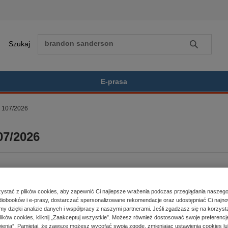
Szukaj
Szukaj
E-prasa
107/2026
Zobacz wszystkie E-prasa
polityka, społeczno-informacyjne
07/2026
psychologiczne
inne
popularno-naukowe
historia
BESTSELLER
zdrowie
stać z plików cookies, aby zapewnić Ci najlepsze wrażenia podczas przeglądania naszego
religie
iobooków i e-prasy, dostarczać spersonalizowane rekomendacje oraz udostępniać Ci najno
er:
107/2026
Kupując otrzymujesz format:
amy dzięki analizie danych i współpracy z naszymi partnerami. Jeśli zgadzasz się na korzyst
lików cookies, kliknij „Zaakceptuj wszystkie”. Możesz również dostosować swoje preferencje
a dostępności:
05.06.2026
PDF
Dostęp online PDF
ienia”. Pamiętaj, że zawsze możesz wycofać swoją zgodę, zmieniając ustawienia cookies lu