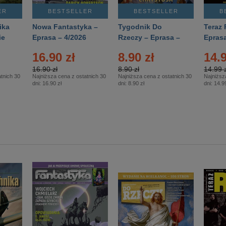
ER
BESTSELLER
BESTSELLER
B
ika
Nowa Fantastyka –
Tygodnik Do
Teraz 
ie
Eprasa – 4/2026
Rzeczy – Eprasa –
Eprasa
rasa
14/2026
16.90 zł
8.90 zł
14.9
16.90 zł
8.90 zł
14.99 z
tnich 30
Najniższa cena z ostatnich 30
Najniższa cena z ostatnich 30
Najniższ
dni:
16.90 zł
dni:
8.90 zł
dni:
14.99