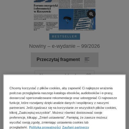
kobiece, lifestyle, kultura
polityka, społeczno-informacyjne
psychologiczne
inne
BESTSELLER
popularno-naukowe
Nowiny – e-wydanie – 99/2026
historia
zdrowie
Przeczytaj fragment
religie
Numery archiwalne
Chcemy korzystać z plików cookies, aby zapewnić Ci najlepsze wrażenia
Kupując otrzymujesz format:
PDF
Dostęp online PDF
podczas przeglądania naszego katalogu ebooków, audiobooków i e-prasy,
dostarczać spersonalizowane rekomendacje oraz udostępniać Ci najnowsze
funkcje, które rozwijamy dzięki analizie danych i współpracy z naszymi
Numer:
99/2026
partnerami. Jeśli zgadzasz się na korzystanie ze wszystkich plików cookies,
kliknij „Zaakceptuj wszystkie”. Możesz również dostosować swoje
Data dostępności:
25.05.2026
preferencje, klikając „Zmień ustawienia”. Pamiętaj, że zawsze możesz
Data wydania:
25.05.2026
wycofać swoją zgodę, zmieniając ustawienia cookies lub
przeglądarki.
Polityka prywatności
Zaufani partnerzy