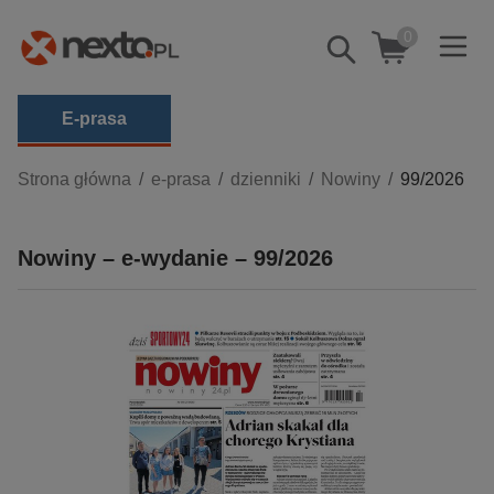
0
Pokaż/schowaj
wyszukiwarkę
E-prasa
Kategorie
Strona główna
e-prasa
dzienniki
Nowiny
99/2026
Zobacz wszystkie E-prasa
Nowiny – e-wydanie – 99/2026
budownictwo, aranżacja wnętrz
biznesowe, branżowe, gospodarka
darmowe wydania
dzienniki
edukacja
hobby, sport, rozrywka
komputery, internet, technologie, informatyka