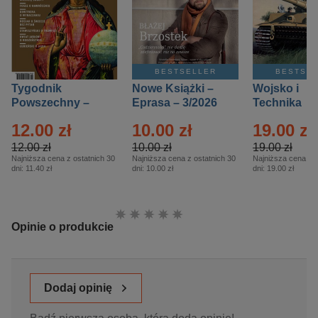
BESTSELLER
BESTSE
Tygodnik
Nowe Książki –
Wojsko i
Powszechny –
Eprasa – 3/2026
Technika
Eprasa – 14/2026
Historia – E
12.00 zł
10.00 zł
19.00 zł
– 2/2026
12.00 zł
10.00 zł
19.00 zł
Najniższa cena z ostatnich 30
Najniższa cena z ostatnich 30
Najniższa cena z o
dni:
11.40 zł
dni:
10.00 zł
dni:
19.00 zł
Ocena:
Opinie o produkcie
Dodaj opinię