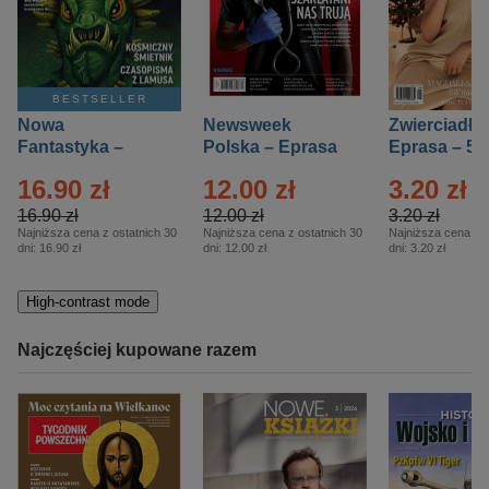
BESTSELLER
Nowa
Newsweek
Zwierciadło
Fantastyka –
Polska – Eprasa
Eprasa – 5/
Eprasa – 5/2026
– 13/2026
16.90 zł
12.00 zł
3.20 zł
16.90 zł
12.00 zł
3.20 zł
Najniższa cena z ostatnich 30
Najniższa cena z ostatnich 30
Najniższa cena z o
dni:
16.90 zł
dni:
12.00 zł
dni:
3.20 zł
High-contrast mode
Najczęściej kupowane razem