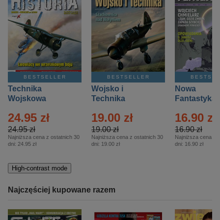
BESTSELLER
BESTSELLER
BESTSE
Technika
Wojsko i
Nowa
Wojskowa
Technika
Fantastyka 
Historia – Eprasa
Historia Wydanie
Eprasa – 4/
24.95 zł
19.00 zł
16.90 zł
– 2/2026
Specjalne –
Eprasa – 2/2026
24.95 zł
19.00 zł
16.90 zł
Najniższa cena z ostatnich 30
Najniższa cena z ostatnich 30
Najniższa cena z o
dni:
24.95 zł
dni:
19.00 zł
dni:
16.90 zł
High-contrast mode
Najczęściej kupowane razem