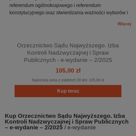
referendum ogólnokrajowego i referendum
konstytucyjnego oraz stwierdzania ważności wyborów i
referendum,
Więcej
spraw z zakresu prawa publicznego, w tym spraw z
zakresu ochrony konkurencji, regulacji energetyki,
telekomunikacji i transportu kolejowego,
Orzecznictwo Sądu Najwyższego. Izba
spraw, w których złożono odwołanie od decyzji
Kontroli Nadzwyczajnej i Spraw
Przewodniczącego Krajowej Rady Radiofonii i Telewizji,
Publicznych - e-wydanie – 2/2025
skarg dotyczących przewlekłości postępowania przed
105,00 zł
sądami powszechnymi i wojskowymi oraz Sądem
Najwyższym.
Najniższa cena z ostatnich 30 dni:
105,00 zł
Kup teraz
Kup Orzecznictwo Sądu Najwyższego. Izba
Kontroli Nadzwyczajnej i Spraw Publicznych
– e-wydanie – 2/2025
/ e-wydanie