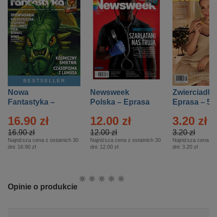
BESTSELLER
Nowa
Newsweek
Zwierciadło
Fantastyka –
Polska – Eprasa
Eprasa – 5/
Eprasa – 5/2026
– 13/2026
16.90 zł
12.00 zł
3.20 zł
16.90 zł
12.00 zł
3.20 zł
Najniższa cena z ostatnich 30
Najniższa cena z ostatnich 30
Najniższa cena z o
dni:
16.90 zł
dni:
12.00 zł
dni:
3.20 zł
Ocena:
Opinie o produkcie