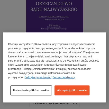
kobiece, lifestyle, kultura
polityka, społeczno-informacyjne
psychologiczne
inne
popularno-naukowe
historia
Chcemy korzystać z plików cookies, aby zapewnić Ci najlepsze wrażenia
zdrowie
podczas przeglądania naszego katalogu ebooków, audiobooków i e-prasy,
dostarczać spersonalizowane rekomendacje oraz udostępniać Ci najnowsze
religie
funkcje, które rozwijamy dzięki analizie danych i współpracy z naszymi
partnerami. Jeśli zgadzasz się na korzystanie ze wszystkich plików cookies,
kliknij „Zaakceptuj wszystkie”. Możesz również dostosować swoje
Orzecznictwo Sądu Najwyższego. Izba Kontroli
preferencje, klikając „Zmień ustawienia”. Pamiętaj, że zawsze możesz
Nadzwyczajnej i Spraw Publicznych – e-wydanie –
wycofać swoją zgodę, zmieniając ustawienia cookies lub
2/2025
przeglądarki.
Polityka prywatności
Zaufani partnerzy
Przeczytaj fragment
Ustawienia plików cookie
Akceptuj pliki cookie
Numery archiwalne