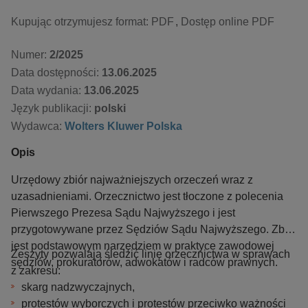
Kupując otrzymujesz format:
PDF
Dostęp online PDF
Numer:
2/2025
Data dostępności:
13.06.2025
Data wydania:
13.06.2025
Język publikacji:
polski
Wydawca:
Wolters Kluwer Polska
Opis
Urzędowy zbiór najważniejszych orzeczeń wraz z
uzasadnieniami. Orzecznictwo jest tłoczone z polecenia
Pierwszego Prezesa Sądu Najwyższego i jest
przygotowywane przez Sędziów Sądu Najwyższego. Zbiór
jest podstawowym narzędziem w praktyce zawodowej
Zeszyty pozwalają śledzić linię orzecznictwa w sprawach
sędziów, prokuratorów, adwokatów i radców prawnych.
z zakresu:
skarg nadzwyczajnych,
protestów wyborczych i protestów przeciwko ważności