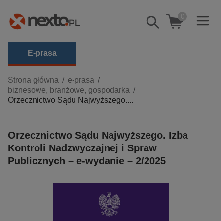
0
Pokaż/schowaj
wyszukiwarkę
E-prasa
Kategorie
Strona główna
e-prasa
biznesowe, branżowe, gospodarka
Zobacz wszystkie E-prasa
Orzecznictwo Sądu Najwyższego....
budownictwo, aranżacja wnętrz
biznesowe, branżowe, gospodarka
Orzecznictwo Sądu Najwyższego. Izba
Kontroli Nadzwyczajnej i Spraw
darmowe wydania
Publicznych – e-wydanie – 2/2025
dzienniki
edukacja
hobby, sport, rozrywka
komputery, internet, technologie, informatyka