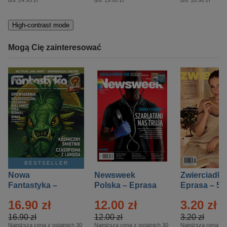
dni:
24.95 zł
dni:
19.00 zł
dni:
16.90 zł
High-contrast mode
Mogą Cię zainteresować
BESTSELLER
Nowa
Newsweek
Zwierciadło
Fantastyka –
Polska – Eprasa
Eprasa – 5/
Eprasa – 5/2026
– 13/2026
16.90 zł
12.00 zł
3.20 zł
16.90 zł
12.00 zł
3.20 zł
Najniższa cena z ostatnich 30
Najniższa cena z ostatnich 30
Najniższa cena z o