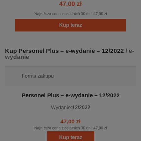
47,00 zł
stykają się praktycy w branży HR;
wiedzę na temat zmian w prawie pracy oraz
Najniższa cena z ostatnich 30 dni:
47,00 zł
zastosowania jej w praktyce, a także odpowiedzi na
Kup teraz
pytania dotyczące stosowania przepisów prawa pracy i
bhp.
Kup Personel Plus – e-wydanie – 12/2022
/ e-
wydanie
Forma zakupu
Personel Plus – e-wydanie – 12/2022
Wydanie:
12/2022
47,00 zł
Najniższa cena z ostatnich 30 dni:
47,00 zł
Kup teraz