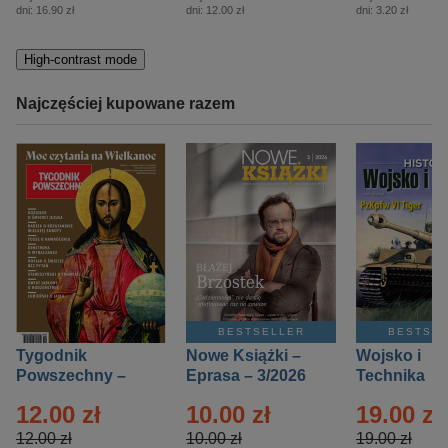
dni:
16.90 zł
dni:
12.00 zł
dni:
3.20 zł
High-contrast mode
Najczęściej kupowane razem
BESTSELLER
BESTSE
Tygodnik
Nowe Książki –
Wojsko i
Powszechny –
Eprasa – 3/2026
Technika
Eprasa – 14/2026
Historia – E
12.00 zł
10.00 zł
19.00 zł
– 2/2026
12.00 zł
10.00 zł
19.00 zł