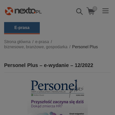
0
Pokaż/schowaj
wyszukiwarkę
E-prasa
Kategorie
Strona główna
e-prasa
biznesowe, branżowe, gospodarka
Personel Plus
Zobacz wszystkie E-prasa
budownictwo, aranżacja wnętrz
Personel Plus – e-wydanie – 12/2022
biznesowe, branżowe, gospodarka
darmowe wydania
dzienniki
edukacja
hobby, sport, rozrywka
komputery, internet, technologie, informatyka