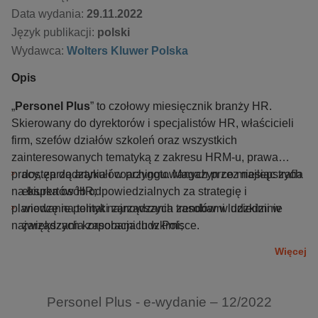
Data wydania:
29.11.2022
Język publikacji:
polski
Wydawca:
Wolters Kluwer Polska
Opis
„
Personel Plus
” to czołowy miesięcznik branży HR.
Skierowany do dyrektorów i specjalistów HR, właścicieli
firm, szefów działów szkoleń oraz wszystkich
zainteresowanych tematyką z zakresu HRM-u, prawa
pracy, zarządzania i coachingu. Magazyn co miesiąc trafia
dostęp do artykułów przygotowanych przez najlepszych
na biurka osób odpowiedzialnych za strategię i
ekspertów HR;
planowanie polityki zarządzania zasobami ludzkimi w
wiedzę na temat najnowszych trendów w dziedzinie
największych korporacjach w Polsce.
zarządzania zasobami ludzkimi;
prezentację unikalnych studiów przypadków
Więcej
Czytając „
dotyczących wdrożeń procesów HR-owych;
Personel Plus
”, zyskujesz:
gwarancję użyteczności i narzędziowego charakteru
prezentowanych informacji;
Personel Plus - e-wydanie – 12/2022
receptę na konkretne wyzwania, z jakimi aktualnie