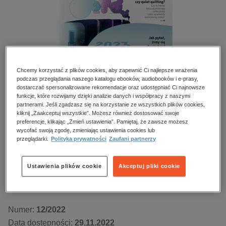
kobiece, lifestyle, kultura
polityka, społeczno-informacyjne
psychologiczne
inne
popularno-naukowe
Chcemy korzystać z plików cookies, aby zapewnić Ci najlepsze wrażenia
podczas przeglądania naszego katalogu ebooków, audiobooków i e-prasy,
historia
dostarczać spersonalizowane rekomendacje oraz udostępniać Ci najnowsze
funkcje, które rozwijamy dzięki analizie danych i współpracy z naszymi
zdrowie
Personel Plus – e-wydanie – 12/2022
partnerami. Jeśli zgadzasz się na korzystanie ze wszystkich plików cookies,
religie
kliknij „Zaakceptuj wszystkie”. Możesz również dostosować swoje
preferencje, klikając „Zmień ustawienia”. Pamiętaj, że zawsze możesz
Przeczytaj fragment
wycofać swoją zgodę, zmieniając ustawienia cookies lub
przeglądarki.
Polityka prywatności
Zaufani partnerzy
Numery archiwalne
Ustawienia plików cookie
Akceptuj pliki cookie
Kupując otrzymujesz format:
PDF
Dostęp online PDF
Numer:
12/2022
Data dostępności:
29.11.2022