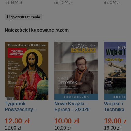
dni:
16.90 zł
dni:
12.00 zł
dni:
3.20 zł
High-contrast mode
Najczęściej kupowane razem
BESTSELLER
BESTSE
Tygodnik
Nowe Książki –
Wojsko i
Powszechny –
Eprasa – 3/2026
Technika
Eprasa – 14/2026
Historia – E
12.00 zł
10.00 zł
19.00 zł
– 2/2026
12.00 zł
10.00 zł
19.00 zł