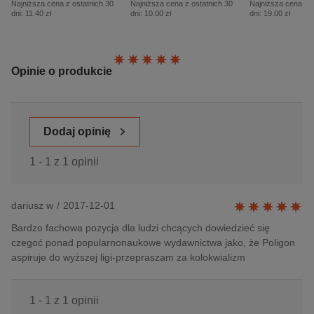
Najniższa cena z ostatnich 30
Najniższa cena z ostatnich 30
Najniższa cena z o
dni:
11.40 zł
dni:
10.00 zł
dni:
19.00 zł
Ocena:
Opinie o produkcie
Dodaj opinię
1 - 1 z 1 opinii
dariusz w
/
2017-12-01
Bardzo fachowa pozycja dla ludzi chcących dowiedzieć się
czegoć ponad popularnonaukowe wydawnictwa jako, że Poligon
aspiruje do wyższej ligi-przepraszam za kolokwializm
1 - 1 z 1 opinii