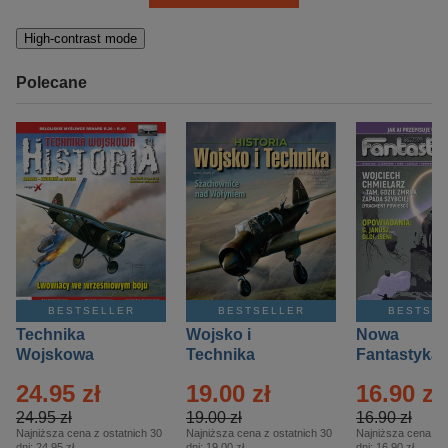
High-contrast mode
Polecane
BESTSELLER
BESTSELLER
BESTSE
Technika
Wojsko i
Nowa
Wojskowa
Technika
Fantastyka 
Historia – Eprasa
Historia Wydanie
Eprasa – 4/
24.95 zł
19.00 zł
16.90 zł
– 2/2026
Specjalne –
Eprasa – 2/2026
24.95 zł
19.00 zł
16.90 zł
Najniższa cena z ostatnich 30
Najniższa cena z ostatnich 30
Najniższa cena z o
dni:
24.95 zł
dni:
19.00 zł
dni:
16.90 zł