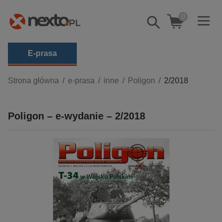
0
Pokaż/schowaj
wyszukiwarkę
E-prasa
Kategorie
Strona główna
e-prasa
inne
Poligon
2/2018
Zobacz wszystkie E-prasa
Poligon – e-wydanie – 2/2018
budownictwo, aranżacja wnętrz
biznesowe, branżowe, gospodarka
darmowe wydania
dzienniki
edukacja
hobby, sport, rozrywka
komputery, internet, technologie, informatyka