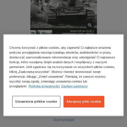
kobiece, lifestyle, kultura
polityka, społeczno-informacyjne
psychologiczne
inne
popularno-naukowe
historia
Chcemy korzystać z plików cookies, aby zapewnić Ci najlepsze wrażenia
BESTSELLER
podczas przeglądania naszego katalogu ebooków, audiobooków i e-prasy,
zdrowie
dostarczać spersonalizowane rekomendacje oraz udostępniać Ci najnowsze
Poligon – e-wydanie – 2/2018
funkcje, które rozwijamy dzięki analizie danych i współpracy z naszymi
religie
partnerami. Jeśli zgadzasz się na korzystanie ze wszystkich plików cookies,
Przeczytaj fragment
kliknij „Zaakceptuj wszystkie”. Możesz również dostosować swoje
preferencje, klikając „Zmień ustawienia”. Pamiętaj, że zawsze możesz
wycofać swoją zgodę, zmieniając ustawienia cookies lub
przeglądarki.
Polityka prywatności
Zaufani partnerzy
Numery archiwalne
Ustawienia plików cookie
Akceptuj pliki cookie
Spis treści
Ocena:
Oceń produkt