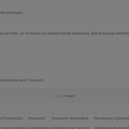
etę przeczytać.
prasy w nexto, już od dawna nie nabyłem wersji papierowej, jednak kupując elektron
 obiektywne treści. Polecam.
1 - 5 z 8 opinii
yka Prywatności
Regulamin
Regulamin Newslettera
Wymagania Systemo
czeniu dystrybucji audiobooków i ebooków przez nexto.pl
Deklaracja dostępnoś