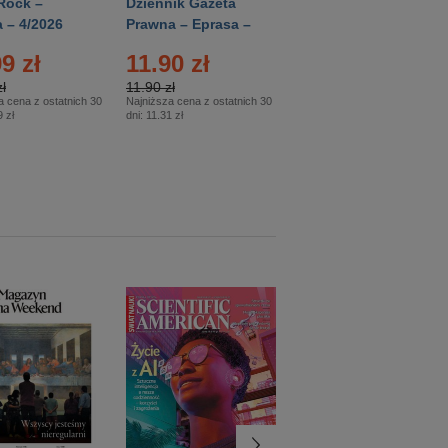
Rock –
Dziennik Gazeta
Świat Wiedzy
 – 4/2026
Prawna – Eprasa –
Historia – Eprasa –
83/2026
2/2026
9 zł
11.90 zł
13.99 zł
ł
11.90 zł
13.99 zł
a cena z ostatnich 30
Najniższa cena z ostatnich 30
Najniższa cena z ostatnich 30
 zł
dni:
11.31 zł
dni:
13.99 zł