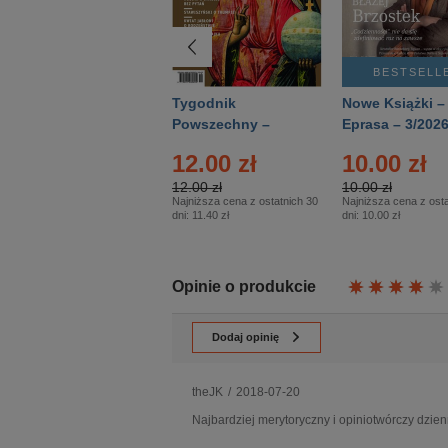
BESTSELLER
BESTSELL
Technika
Tygodnik
Nowe Książki –
Wojskowa Historia
Powszechny –
Eprasa – 3/202
- Numer specjalny
Eprasa – 14/2026
12.00 zł
10.00 zł
– Eprasa – 2/2026
12.00 zł
10.00 zł
Najniższa cena z ostatnich 30
Najniższa cena z osta
dni:
11.40 zł
dni:
10.00 zł
Opinie o produkcie
Dodaj opinię
theJK
/
2018-07-20
Najbardziej merytoryczny i opiniotwórczy dzi