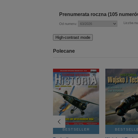
Prenumerata roczna (105 numeró
Liczba n
Od numeru:
High-contrast mode
Polecane
BESTSELLER
BESTSELLER
BESTSELL