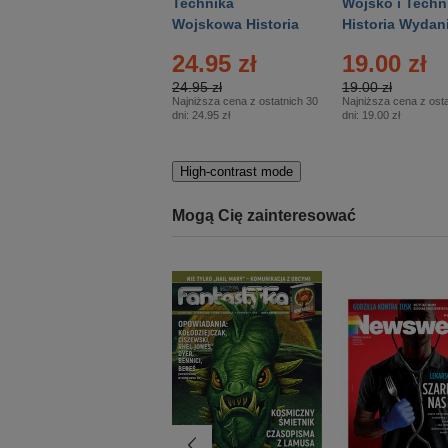
Gość Niedzielny -
Technika
Wojsko i Techn
Warszawski –
Wojskowa Historia
Historia Wydan
Eprasa – 14/2026
– Eprasa – 2/2026
Specjalne – Ep
24.95 zł
19.00 zł
– 2/2026
24.95 zł
19.00 zł
Najniższa cena z ostatnich 30
Najniższa cena z osta
dni:
24.95 zł
dni:
19.00 zł
High-contrast mode
Mogą Cię zainteresować