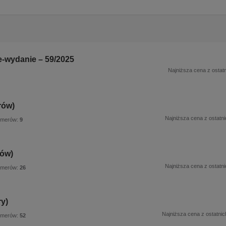
e-wydanie – 59/2025
Najniższa cena z ostatn
rów)
Najniższa cena z ostatni
umerów:
9
rów)
Najniższa cena z ostatni
umerów:
26
y)
Najniższa cena z ostatnic
umerów:
52