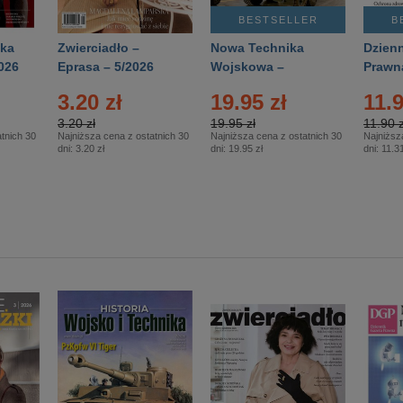
BESTSELLER
B
ka
Zwierciadło –
Nowa Technika
Dzienn
026
Eprasa – 5/2026
Wojskowa –
Prawn
Eprasa – 2/2026
65/20
3.20 zł
19.95 zł
11.9
3.20 zł
19.95 zł
11.90 z
tnich 30
Najniższa cena z ostatnich 30
Najniższa cena z ostatnich 30
Najniższ
dni:
3.20 zł
dni:
19.95 zł
dni:
11.31