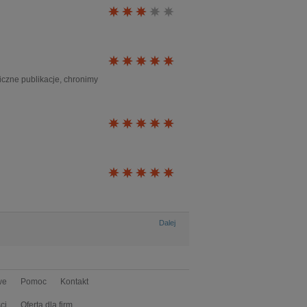
iczne publikacje, chronimy
Dalej
we
Pomoc
Kontakt
ci
Oferta dla firm