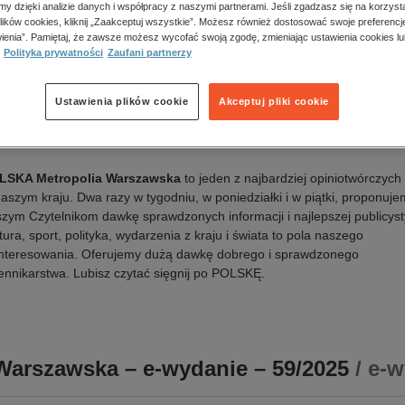
a wydania:
25.07.2025
amy dzięki analizie danych i współpracy z naszymi partnerami. Jeśli zgadzasz się na korzyst
lików cookies, kliknij „Zaakceptuj wszystkie”. Możesz również dostosować swoje preferencje
k publikacji:
polski
ienia”. Pamiętaj, że zawsze możesz wycofać swoją zgodę, zmieniając ustawienia cookies lu
awca:
Polska Press
Polityka prywatności
Zaufani partnerzy
N:
18983081
Oceń produkt
Ustawienia plików cookie
Akceptuj pliki cookie
is
LSKA Metropolia Warszawska
to jeden z najbardziej opiniotwórczych 
aszym kraju. Dwa razy w tygodniu, w poniedziałki i w piątki, proponuj
zym Czytelnikom dawkę sprawdzonych informacji i najlepszej publicyst
tura, sport, polityka, wydarzenia z kraju i świata to pola naszego
nteresowania. Oferujemy dużą dawkę dobrego i sprawdzonego
ennikarstwa. Lubisz czytać sięgnij po POLSKĘ.
Warszawska – e-wydanie – 59/2025
/ e-