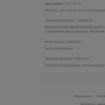
Maria Majtyka
/
2017-02-12
Może być... Od czasu do czasu można taką gaz
Sebastian Barszczwski
/
2009-05-29
Bardzo dobra treść gazety, jak zresztą reszta 
środowisko!!:)Całość na duży plus. POLECAM!
Daniel Kruczyk
/
2009-04-07
bardzo dobry dziennik
Waldemar Masłowski
/
2009-03-25
Taniej niż wersja papierowa, ciekawe artykuły i
Nexto Reader
Polit
Informacja o zakoń