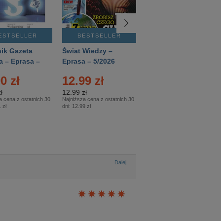
ESTSELLER
BESTSELLER
BESTSELLER
ik Gazeta
Świat Wiedzy –
T3 – Eprasa –
a – Eprasa –
Eprasa – 5/2026
4/2026
26
0 zł
12.99 zł
9.50 zł
ł
12.99 zł
9.50 zł
a cena z ostatnich 30
Najniższa cena z ostatnich 30
Najniższa cena z ostatnich 30
 zł
dni:
12.99 zł
dni:
11.90 zł
Dalej