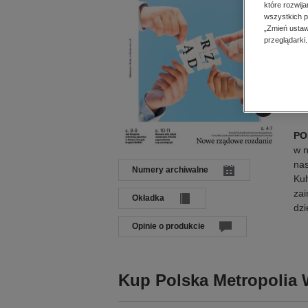
Dat
które rozwij
wszystkich p
Języ
„Zmień ustaw
Wyd
przeglądarki.
ISB
Op
PO
w n
nas
Numery archiwalne
Kul
zai
Okładka
dzi
Opinie o produkcie
Kup Polska Metropolia 