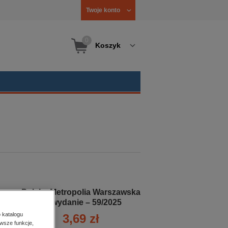
Twoje konto
0
Koszyk
Polska Metropolia Warszawska
- e-wydanie – 59/2025
 katalogu
3,69 zł
wsze funkcje,