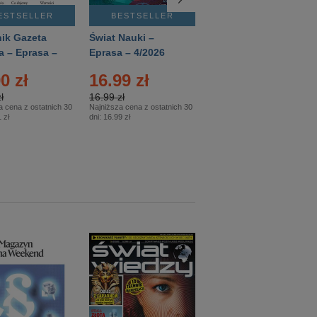
ESTSELLER
BESTSELLER
BESTSELLER
ik Gazeta
Świat Nauki –
Mówią Wieki –
a – Eprasa –
Eprasa – 4/2026
Eprasa – 3/2026
26
0 zł
16.99 zł
12.50 zł
ł
16.99 zł
12.50 zł
a cena z ostatnich 30
Najniższa cena z ostatnich 30
Najniższa cena z ostatnich 30
 zł
dni:
16.99 zł
dni:
12.50 zł