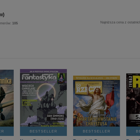
w)
Najniższa cena z ostatnic
umerów:
105
ER
BESTSELLER
BESTSELLER
B