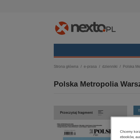
Kategorie
Strona główna
e-prasa
dzienniki
Polska Me
budownictwo, aranżacja wnętrz
Polska Metropolia Wars
biznesowe, branżowe, gospodarka
darmowe wydania
dzienniki
edukacja
Przeczytaj fragment
hobby, sport, rozrywka
komputery, internet, technologie,
informatyka
Num
Chcemy korzy
kobiece, lifestyle, kultura
Dat
ebooków, aud