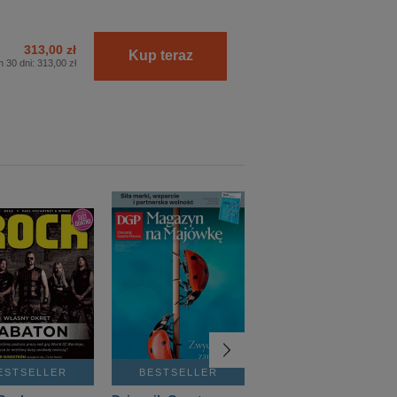
313,00 zł
Kup teraz
h 30 dni:
313,00 zł
ESTSELLER
BESTSELLER
BESTSELLER