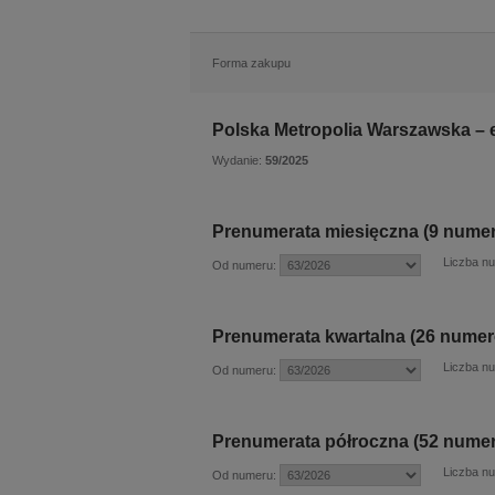
Forma zakupu
Polska Metropolia Warszawska – 
Wydanie:
59/2025
Prenumerata miesięczna (9 nume
Liczba n
Od numeru:
Prenumerata kwartalna (26 nume
Liczba n
Od numeru:
Prenumerata półroczna (52 numer
Liczba n
Od numeru: