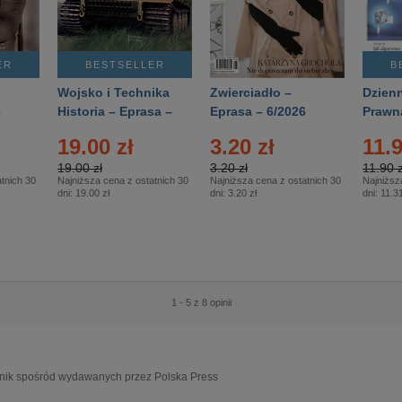
ER
BESTSELLER
B
Wojsko i Technika
Zwierciadło –
Dzienn
6
Historia – Eprasa –
Eprasa – 6/2026
Prawn
2/2026
74/20
19.00 zł
3.20 zł
11.9
19.00 zł
3.20 zł
11.90 z
tnich 30
Najniższa cena z ostatnich 30
Najniższa cena z ostatnich 30
Najniższ
dni:
19.00 zł
dni:
3.20 zł
dni:
11.31
1 - 5 z 8 opinii
ennik spośród wydawanych przez Polska Press