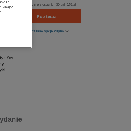
anie ze
Najniższa cena z ostatnich 30 dni:
3,51 zł
, klikając
b
Kup teraz
Zobacz inne opcje kupna
tytułów
emy
yki.
wydanie