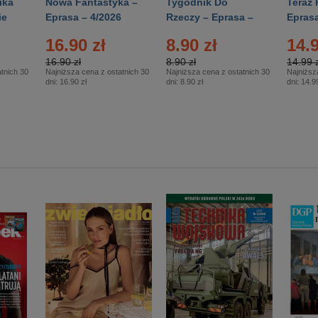
ika
Nowa Fantastyka –
Tygodnik Do
Teraz 
ie
Eprasa – 4/2026
Rzeczy – Eprasa –
Eprasa
rasa
14/2026
16.90 zł
8.90 zł
14.9
16.90 zł
8.90 zł
14.99 z
tnich 30
Najniższa cena z ostatnich 30
Najniższa cena z ostatnich 30
Najniższ
dni:
16.90 zł
dni:
8.90 zł
dni:
14.99