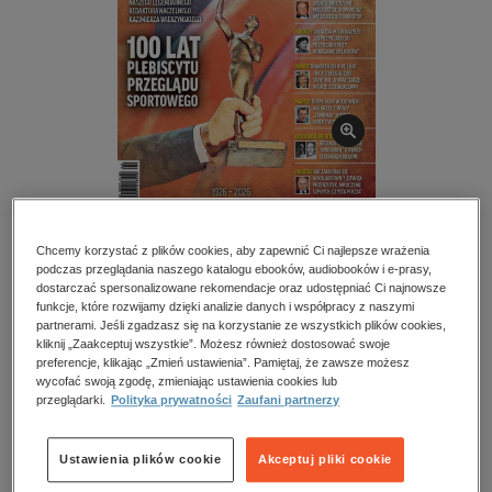
kobiece, lifestyle, kultura
polityka, społeczno-informacyjne
psychologiczne
inne
popularno-naukowe
historia
zdrowie
Przegląd Sportowy Historia – eprasa – 9/2025
religie
Chcemy korzystać z plików cookies, aby zapewnić Ci najlepsze wrażenia
podczas przeglądania naszego katalogu ebooków, audiobooków i e-prasy,
Przeczytaj fragment
dostarczać spersonalizowane rekomendacje oraz udostępniać Ci najnowsze
funkcje, które rozwijamy dzięki analizie danych i współpracy z naszymi
partnerami. Jeśli zgadzasz się na korzystanie ze wszystkich plików cookies,
kliknij „Zaakceptuj wszystkie”. Możesz również dostosować swoje
Numery archiwalne
preferencje, klikając „Zmień ustawienia”. Pamiętaj, że zawsze możesz
wycofać swoją zgodę, zmieniając ustawienia cookies lub
przeglądarki.
Polityka prywatności
Zaufani partnerzy
Kupując otrzymujesz format:
PDF
Dostęp online PDF
Ustawienia plików cookie
Akceptuj pliki cookie
Numer:
9/2025