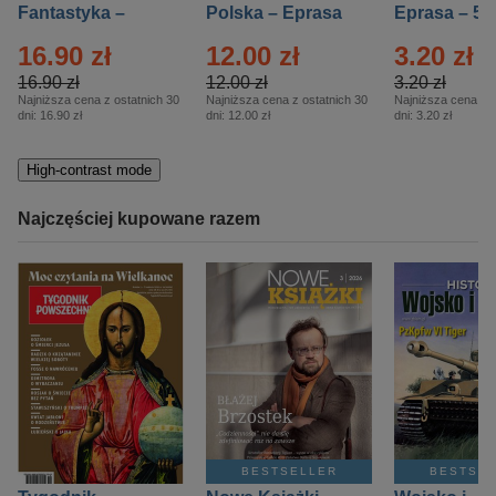
Fantastyka –
Polska – Eprasa
Eprasa – 5/
Eprasa – 5/2026
– 13/2026
16.90 zł
12.00 zł
3.20 zł
16.90 zł
12.00 zł
3.20 zł
Najniższa cena z ostatnich 30
Najniższa cena z ostatnich 30
Najniższa cena z o
dni:
16.90 zł
dni:
12.00 zł
dni:
3.20 zł
High-contrast mode
Najczęściej kupowane razem
BESTSELLER
BESTSE