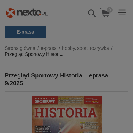
0
Pokaż/schowaj
wyszukiwarkę
E-prasa
Kategorie
Strona główna
e-prasa
hobby, sport, rozrywka
Przegląd Sportowy Histori...
Zobacz wszystkie E-prasa
budownictwo, aranżacja wnętrz
Przegląd Sportowy Historia – eprasa –
biznesowe, branżowe, gospodarka
9/2025
darmowe wydania
dzienniki
edukacja
hobby, sport, rozrywka
komputery, internet, technologie, informatyka