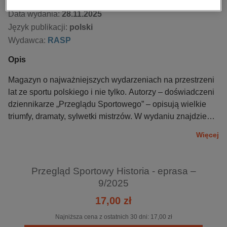
Data dostępności:
28.11.2025
Data wydania:
28.11.2025
Język publikacji:
polski
Wydawca:
RASP
Opis
Magazyn o najważniejszych wydarzeniach na przestrzeni
lat ze sportu polskiego i nie tylko. Autorzy – doświadczeni
dziennikarze „Przeglądu Sportowego” – opisują wielkie
triumfy, dramaty, sylwetki mistrzów. W wydaniu znajdziemy
pasjonujące wywiady z legendami sportu, fakty nieznane i
Więcej
przedstawione w nowym świetle, analizy oraz oceny
dawnych wydarzeń z dzisiejszej perspektywy.
Przegląd Sportowy Historia - eprasa –
9/2025
17,00 zł
Najniższa cena z ostatnich 30 dni:
17,00 zł