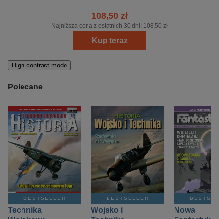
108,50 zł
Najniższa cena z ostatnich 30 dni:
108,50 zł
Kup teraz
High-contrast mode
Polecane
BESTSELLER
BESTSELLER
BESTSE
Technika
Wojsko i
Nowa