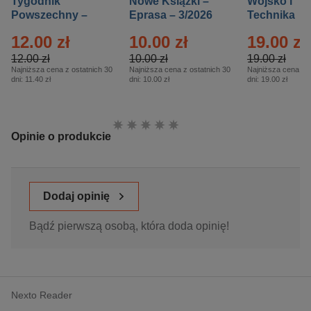
Tygodnik
Nowe Książki –
Wojsko i
Powszechny –
Eprasa – 3/2026
Technika
Eprasa – 14/2026
Historia – E
12.00 zł
10.00 zł
19.00 zł
– 2/2026
12.00 zł
10.00 zł
19.00 zł
Najniższa cena z ostatnich 30
Najniższa cena z ostatnich 30
Najniższa cena z o
dni:
11.40 zł
dni:
10.00 zł
dni:
19.00 zł
Ocena:
Opinie o produkcie
Dodaj opinię
Bądź pierwszą osobą, która doda opinię!
Nexto Reader