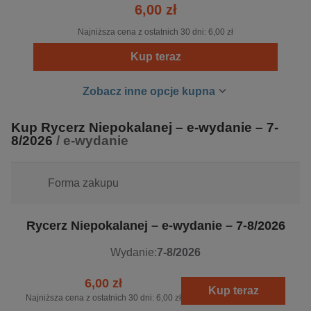
6,00 zł
jego misja przetrwała. W latach 70. był wydawany dla
Polonii w Rzymie, a w 1981 roku powrócił do Polski. Jego
Najniższa cena z ostatnich 30 dni:
6,00 zł
wpływ sięgnął także Japonii, gdzie od 1930 roku ukazywał
Kup teraz
się jako „Seibo no Kishi”. Dziś „
Rycerz Niepokalanej
”
pozostaje wierny duchowemu dziedzictwu swojego
Zobacz inne opcje kupna
założyciela, przypominając o wierze, nadziei i oddaniu
Maryi.
Kup Rycerz Niepokalanej – e-wydanie – 7-
8/2026
/ e-wydanie
Forma zakupu
Rycerz Niepokalanej – e-wydanie – 7-8/2026
Wydanie:
7-8/2026
6,00 zł
Kup teraz
Najniższa cena z ostatnich 30 dni:
6,00 zł