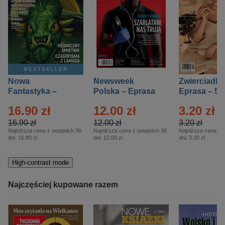
BESTSELLER
Nowa
Newsweek
Zwierciadło
Fantastyka –
Polska – Eprasa
Eprasa – 5/
Eprasa – 5/2026
– 13/2026
16.90 zł
12.00 zł
3.20 zł
16.90 zł
12.00 zł
3.20 zł
Najniższa cena z ostatnich 30
Najniższa cena z ostatnich 30
Najniższa cena z o
dni:
16.90 zł
dni:
12.00 zł
dni:
3.20 zł
High-contrast mode
Najczęściej kupowane razem