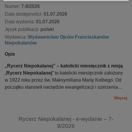
Numer:
7-8/2026
Data dostępności:
01.07.2026
Data wydania:
01.07.2026
Język publikacji:
polski
Wydawca:
Wydawnictwo Ojców Franciszkanów
Niepokalanów
Opis
„Rycerz Niepokalanej” – katolicki miesięcznik z misją
„
Rycerz Niepokalanej
” to katolicki miesięcznik założony
w 1922 roku przez św. Maksymiliana Marię Kolbego. Od
początku stanowił narzędzie ewangelizacji i szerzenia
kultu Maryi. Początkowo wydawany w Krakowie, później
Więcej
przeniesiony do Grodna, a następnie do Niepokalanowa,
stał się jednym z najpopularniejszych czasopism
katolickich w Polsce. Przed II wojną światową osiągał
Rycerz Niepokalanej - e-wydanie – 7-
nakład blisko 800 tysięcy egzemplarzy.
8/2026
Pomimo trudności wojennych i komunistycznej cenzury,