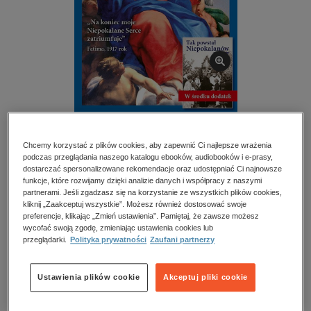
kobiece, lifestyle, kultura
polityka, społeczno-informacyjne
psychologiczne
inne
popularno-naukowe
historia
BESTSELLER
zdrowie
Rycerz Niepokalanej – e-wydanie – 7-8/2026
Chcemy korzystać z plików cookies, aby zapewnić Ci najlepsze wrażenia
religie
podczas przeglądania naszego katalogu ebooków, audiobooków i e-prasy,
dostarczać spersonalizowane rekomendacje oraz udostępniać Ci najnowsze
Przeczytaj fragment
funkcje, które rozwijamy dzięki analizie danych i współpracy z naszymi
partnerami. Jeśli zgadzasz się na korzystanie ze wszystkich plików cookies,
kliknij „Zaakceptuj wszystkie”. Możesz również dostosować swoje
Numery archiwalne
preferencje, klikając „Zmień ustawienia”. Pamiętaj, że zawsze możesz
wycofać swoją zgodę, zmieniając ustawienia cookies lub
przeglądarki.
Polityka prywatności
Zaufani partnerzy
Ocena:
Oceń produkt
Ustawienia plików cookie
Akceptuj pliki cookie
Kupując otrzymujesz format:
PDF
Dostęp online PDF