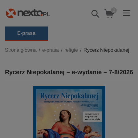
0
Pokaż/schowaj
wyszukiwarkę
E-prasa
Kategorie
Strona główna
e-prasa
religie
Rycerz Niepokalanej
Zobacz wszystkie E-prasa
Rycerz Niepokalanej – e-wydanie – 7-8/2026
budownictwo, aranżacja wnętrz
biznesowe, branżowe, gospodarka
darmowe wydania
dzienniki
edukacja
hobby, sport, rozrywka
komputery, internet, technologie, informatyka