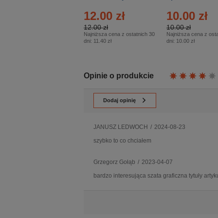
- Numer specjalny
Eprasa – 14/2026
12.00 zł
10.00 zł
– Eprasa – 2/2026
12.00 zł
10.00 zł
Najniższa cena z ostatnich 30
Najniższa cena z osta
dni:
11.40 zł
dni:
10.00 zł
Opinie o produkcie
Dodaj opinię
JANUSZ LEDWOCH
/
2024-08-23
szybko to co chciałem
Grzegorz Gołąb
/
2023-04-07
bardzo interesująca szata graficzna tytuły art