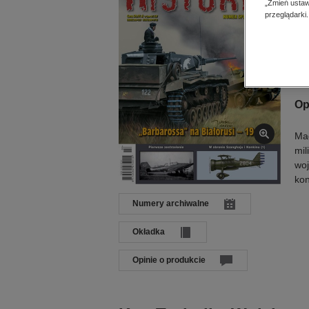
„Zmień ustaw
Dat
przeglądarki.
Języ
Wyd
ISS
Op
Mag
mil
woj
kon
Numery archiwalne
Okładka
Opinie o produkcie