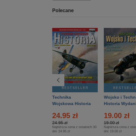
Polecane
BESTSELLER
BESTSELLER
BESTSELL
Gość Niedzielny -
Technika
Wojsko i Techn
Warszawski –
Wojskowa Historia
Historia Wydan
Eprasa – 14/2026
– Eprasa – 2/2026
Specjalne – Ep
24.95 zł
19.00 zł
– 2/2026
24.95 zł
19.00 zł
Najniższa cena z ostatnich 30
Najniższa cena z osta
dni:
24.95 zł
dni:
19.00 zł