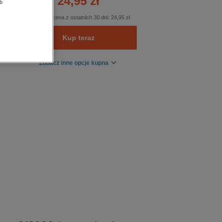
24,95 zł
b
Najniższa cena z ostatnich 30 dni:
24,95 zł
Kup teraz
Zobacz inne opcje kupna