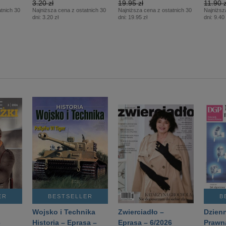
3.20 zł
19.95 zł
11.90 z
tnich 30
Najniższa cena z ostatnich 30
Najniższa cena z ostatnich 30
Najniższ
dni:
3.20 zł
dni:
19.95 zł
dni:
9.40 
ER
BESTSELLER
B
Wojsko i Technika
Zwierciadło –
Dzienn
6
Historia – Eprasa –
Eprasa – 6/2026
Prawn