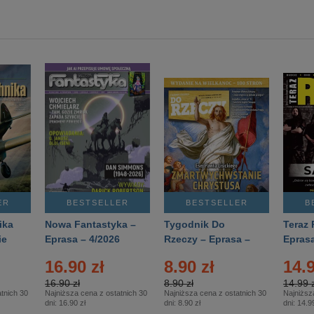
ER
BESTSELLER
BESTSELLER
B
ika
Nowa Fantastyka –
Tygodnik Do
Teraz 
ie
Eprasa – 4/2026
Rzeczy – Eprasa –
Eprasa
rasa
14/2026
16.90 zł
8.90 zł
14.9
16.90 zł
8.90 zł
14.99 z
tnich 30
Najniższa cena z ostatnich 30
Najniższa cena z ostatnich 30
Najniższ
dni:
16.90 zł
dni:
8.90 zł
dni:
14.99