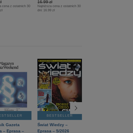
ł
16.99 zł
12.50 zł
a cena z ostatnich 30
Najniższa cena z ostatnich 30
Najniższa cena z ostatnich 30
zł
dni:
16.99 zł
dni:
12.50 zł
ESTSELLER
BESTSELLER
BESTSELLER
ik Gazeta
Świat Wiedzy –
T3 – Eprasa –
a – Eprasa –
Eprasa – 5/2026
4/2026