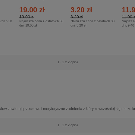
2/2026
74/20
19.00 zł
3.20 zł
11.9
19.00 zł
3.20 zł
11.90 z
tnich 30
Najniższa cena z ostatnich 30
Najniższa cena z ostatnich 30
Najniższ
dni:
19.00 zł
dni:
3.20 zł
dni:
9.40 
1 - 2 z 2 opinii
ykułów zawierają rzeczowe i merytoryczne zadnienia z którymi wcześniej się nie zetk
1 - 2 z 2 opinii