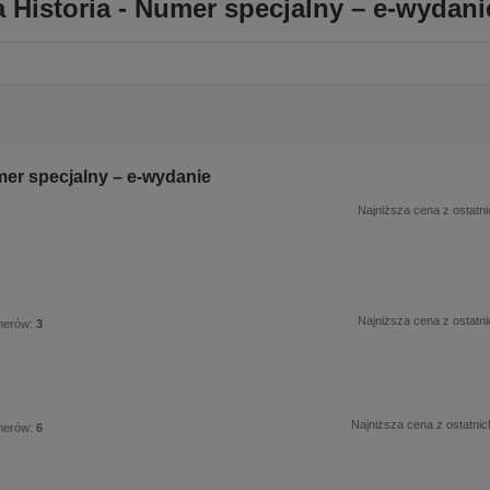
Historia - Numer specjalny – e-wydanie
mer specjalny – e-wydanie
Najniższa cena z ostatni
Najniższa cena z ostatni
merów:
3
Najniższa cena z ostatnic
merów:
6