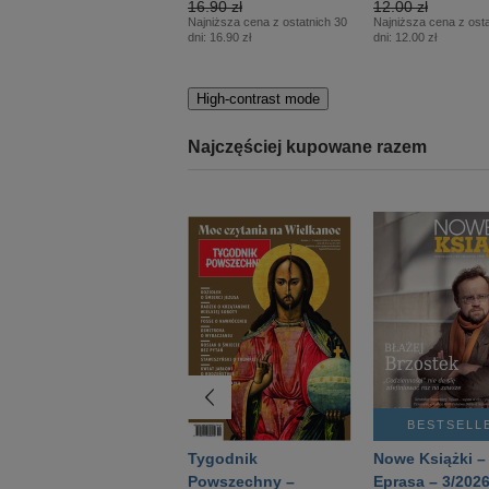
16.90 zł
12.00 zł
Najniższa cena z ostatnich 30
Najniższa cena z osta
dni:
16.90 zł
dni:
12.00 zł
High-contrast mode
Najczęściej kupowane razem
BESTSELLER
BESTSELL
Technika
Tygodnik
Nowe Książki –
Wojskowa Historia
Powszechny –
Eprasa – 3/202