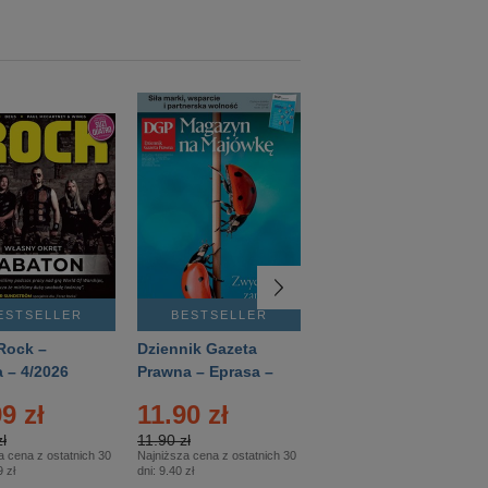
ESTSELLER
BESTSELLER
BESTSELLER
Rock –
Dziennik Gazeta
Świat Wiedzy
 – 4/2026
Prawna – Eprasa –
Historia – Eprasa –
83/2026
2/2026
9 zł
11.90 zł
13.99 zł
ł
11.90 zł
13.99 zł
a cena z ostatnich 30
Najniższa cena z ostatnich 30
Najniższa cena z ostatnich 30
 zł
dni:
9.40 zł
dni:
13.99 zł