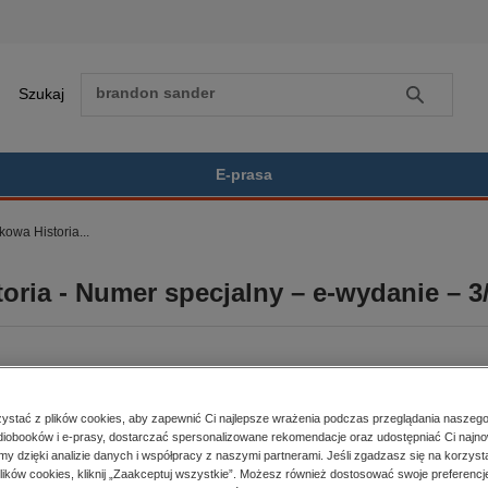
Szukaj
Szukaj
E-prasa
owa Historia...
Zobacz wszystkie E-prasa
polityka, społeczno-informacyjne
ria - Numer specjalny – e-wydanie – 3
psychologiczne
inne
popularno-naukowe
historia
BESTSELLER
zdrowie
stać z plików cookies, aby zapewnić Ci najlepsze wrażenia podczas przeglądania naszego
religie
iobooków i e-prasy, dostarczać spersonalizowane rekomendacje oraz udostępniać Ci najno
er:
3/2026
Kupując otrzymujesz format:
amy dzięki analizie danych i współpracy z naszymi partnerami. Jeśli zgadzasz się na korzyst
a dostępności:
08.07.2026
PDF
Dostęp online PDF
lików cookies, kliknij „Zaakceptuj wszystkie”. Możesz również dostosować swoje preferencje