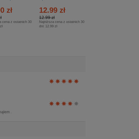
26
0 zł
12.99 zł
9.50 zł
ł
12.99 zł
9.50 zł
a cena z ostatnich 30
Najniższa cena z ostatnich 30
Najniższa cena z ostatnich 30
zł
dni:
12.99 zł
dni:
11.90 zł
nąłem .