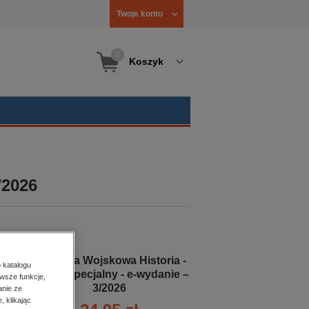
Twoje konto
0
Koszyk
/2026
Technika Wojskowa Historia -
 katalogu
Numer specjalny - e-wydanie –
wsze funkcje,
3/2026
anie ze
, klikając