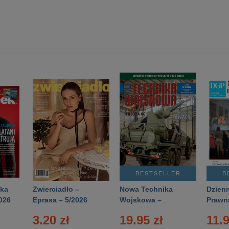
BESTSELLER
B
ka
Zwierciadło –
Nowa Technika
Dzienn
026
Eprasa – 5/2026
Wojskowa –
Prawn
Eprasa – 2/2026
65/20
3.20 zł
19.95 zł
11.9