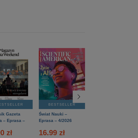
ESTSELLER
BESTSELLER
BESTSELLER
ik Gazeta
Świat Nauki –
Mówią Wieki –
a – Eprasa –
Eprasa – 4/2026
Eprasa – 3/2026
26
0 zł
16.99 zł
12.50 zł