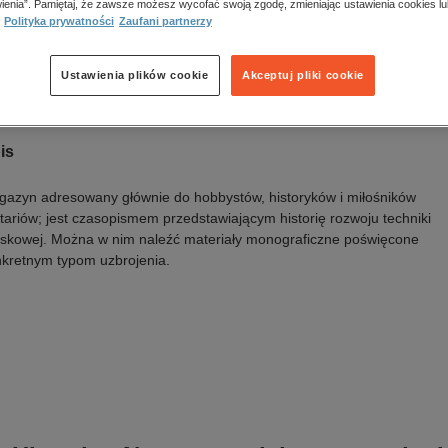
ienia”. Pamiętaj, że zawsze możesz wycofać swoją zgodę, zmieniając ustawienia cookies lu
a wydania:
08.07.2026
Polityka prywatności
Zaufani partnerzy
k publikacji:
polski
awca:
Magnum X Sp. z o.o.
N:
2080-9743
Ustawienia plików cookie
Akceptuj pliki cookie
Oceń produkt
is
azyn adresowany głównie do hobbystów, historyków i miłośników
itariów; jest czasopismem przedstawiającym historię rozwoju techniki
skowej. Można w nim naleźć materiały monograficzne poświęcone
kretnym typom uzbrojenia.