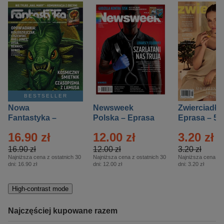
BESTSELLER
Nowa
Newsweek
Zwierciadło
Fantastyka –
Polska – Eprasa
Eprasa – 5/
Eprasa – 5/2026
– 13/2026
16.90 zł
12.00 zł
3.20 zł
16.90 zł
12.00 zł
3.20 zł
Najniższa cena z ostatnich 30
Najniższa cena z ostatnich 30
Najniższa cena z o
dni:
16.90 zł
dni:
12.00 zł
dni:
3.20 zł
High-contrast mode
Najczęściej kupowane razem