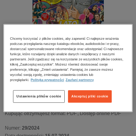
kobiece, lifestyle, kultura
polityka, społeczno-informacyjne
psychologiczne
inne
Chcemy korzystać z plików cookies, aby zapewnić Ci najlepsze wrażenia
popularno-naukowe
podczas przeglądania naszego katalogu ebooków, audiobooków i e-prasy,
dostarczać spersonalizowane rekomendacje oraz udostępniać Ci najnowsze
historia
BESTSELLER
funkcje, które rozwijamy dzięki analizie danych i współpracy z naszymi
zdrowie
partnerami. Jeśli zgadzasz się na korzystanie ze wszystkich plików cookies,
To i owo TV – e-wydanie – 29/2024
kliknij „Zaakceptuj wszystkie”. Możesz również dostosować swoje
religie
preferencje, klikając „Zmień ustawienia”. Pamiętaj, że zawsze możesz
wycofać swoją zgodę, zmieniając ustawienia cookies lub
Przeczytaj fragment
przeglądarki.
Polityka prywatności
Zaufani partnerzy
Numery archiwalne
Ustawienia plików cookie
Akceptuj pliki cookie
Kupując otrzymujesz format:
PDF
Dostęp online PDF
Numer:
29/2024
Data dostępności:
15.07.2024