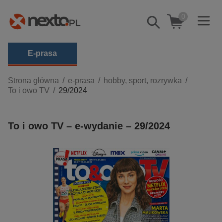
0
Pokaż/schowaj
wyszukiwarkę
E-prasa
Kategorie
Strona główna
e-prasa
hobby, sport, rozrywka
To i owo TV
29/2024
Zobacz wszystkie E-prasa
budownictwo, aranżacja wnętrz
To i owo TV – e-wydanie – 29/2024
biznesowe, branżowe, gospodarka
darmowe wydania
dzienniki
edukacja
hobby, sport, rozrywka
komputery, internet, technologie, informatyka