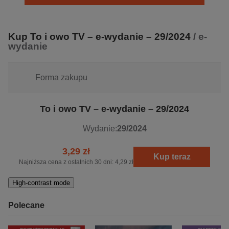
z nas i prognozy ich rozwoju.
W każdym wydaniu znaleźć można rekomendacje ponad
160 filmów na cały tydzień, streszczenia seriali oraz newsy
Kup To i owo TV – e-wydanie – 29/2024
/ e-
wydanie
ze świata filmu i telewizji. Wszystko to powoduje, że
tygodnik cieszy się popularnością i zaufaniem czytelników
od ponad 30 lat.
Forma zakupu
To i owo TV – e-wydanie – 29/2024
Wydanie:
29/2024
3,29 zł
Kup teraz
Najniższa cena z ostatnich 30 dni:
4,29 zł
High-contrast mode
Polecane