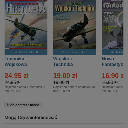
BESTSELLER
BESTSELLER
BESTSE
Technika
Wojsko i
Nowa
Wojskowa
Technika
Fantastyka 
Historia – Eprasa
Historia Wydanie
Eprasa – 4/
24.95 zł
19.00 zł
16.90 zł
– 2/2026
Specjalne –
Eprasa – 2/2026
24.95 zł
19.00 zł
16.90 zł
Najniższa cena z ostatnich 30
Najniższa cena z ostatnich 30
Najniższa cena z o
dni:
24.95 zł
dni:
19.00 zł
dni:
16.90 zł
High-contrast mode
Mogą Cię zainteresować