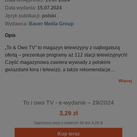
Data wydania:
15.07.2024
Język publikacji:
polski
Wydawca:
Bauer Media Group
Opis
„To & Owo TV” to magazyn telewizyjny z najbogatszą
ofertą – prezentuje programy aż 112 stacji telewizyjnych!
Część magazynowa zawiera wywiady z polskimi
gwiazdami kina i telewizji, a także rekomendacje
najlepszych pozycji programowych polecanych przez
Więcej
redakcję – filmów, programów rozrywkowych, seriali,
najciekawszych pozycji z oferty platform streamingowych
oraz wydarzeń sportowych nadchodzącego tygodnia.
To i owo TV - e-wydanie – 29/2024
Pismo publikuje porady eksperta z zakresu telewizji
3,29 zł
satelitarnej, informuje o nowościach w ofertach sieci
kablowych i platform cyfrowych, prezentuje najnowsze
Najniższa cena z ostatnich 30 dni:
4,29 zł
urządzenia i gadżety elektroniczne, przedstawia ciekawe,
Kup teraz
innowacyjne technologie mające wpływ na życie każdego