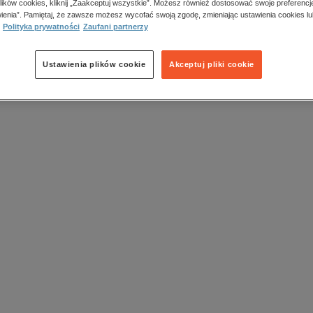
lików cookies, kliknij „Zaakceptuj wszystkie”. Możesz również dostosować swoje preferencje
a wydania:
15.11.2024
ienia”. Pamiętaj, że zawsze możesz wycofać swoją zgodę, zmieniając ustawienia cookies lu
k publikacji:
polski
Polityka prywatności
Zaufani partnerzy
awca:
INSTYTUT KSIĄŻKI
N:
0041-4727
Ustawienia plików cookie
Akceptuj pliki cookie
Oceń produkt