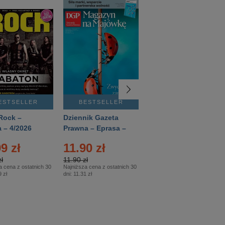
ESTSELLER
BESTSELLER
BESTSELLER
Rock –
Dziennik Gazeta
Świat Wiedzy
 – 4/2026
Prawna – Eprasa –
Historia – Eprasa –
83/2026
2/2026
9 zł
11.90 zł
13.99 zł
ł
11.90 zł
13.99 zł
a cena z ostatnich 30
Najniższa cena z ostatnich 30
Najniższa cena z ostatnich 30
 zł
dni:
11.31 zł
dni:
13.99 zł