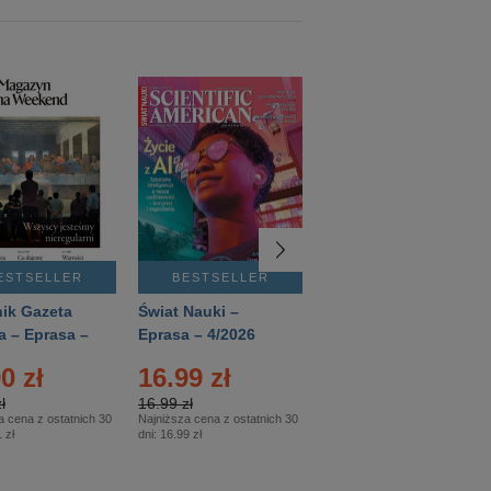
ESTSELLER
BESTSELLER
BESTSELLER
ik Gazeta
Świat Nauki –
Mówią Wieki –
a – Eprasa –
Eprasa – 4/2026
Eprasa – 3/2026
26
0 zł
16.99 zł
12.50 zł
ł
16.99 zł
12.50 zł
a cena z ostatnich 30
Najniższa cena z ostatnich 30
Najniższa cena z ostatnich 30
 zł
dni:
16.99 zł
dni:
12.50 zł