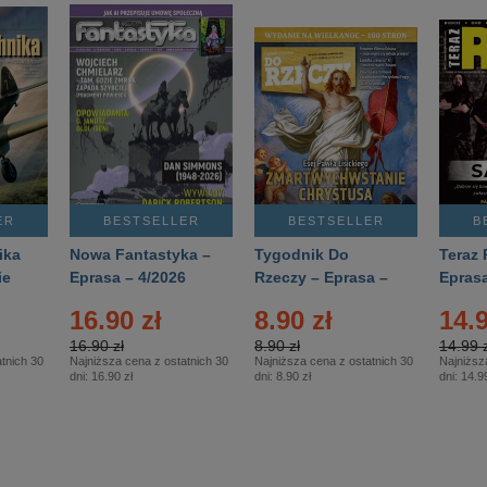
ER
BESTSELLER
BESTSELLER
B
ika
Nowa Fantastyka –
Tygodnik Do
Teraz 
ie
Eprasa – 4/2026
Rzeczy – Eprasa –
Eprasa
rasa
14/2026
16.90 zł
8.90 zł
14.9
16.90 zł
8.90 zł
14.99 z
tnich 30
Najniższa cena z ostatnich 30
Najniższa cena z ostatnich 30
Najniższ
dni:
16.90 zł
dni:
8.90 zł
dni:
14.99