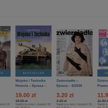
ER
BESTSELLER
B
Wojsko i Technika
Zwierciadło –
Dzienn
6
Historia – Eprasa –
Eprasa – 6/2026
Prawn
2/2026
74/20
19.00 zł
3.20 zł
11.9
19.00 zł
3.20 zł
11.90 z
tnich 30
Najniższa cena z ostatnich 30
Najniższa cena z ostatnich 30
Najniższ
dni:
19.00 zł
dni:
3.20 zł
dni:
11.31