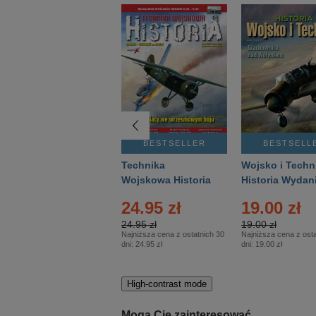
BESTSELLER
BESTSELLER
BESTSELL
Gość Niedzielny -
Technika
Wojsko i Techn
Warszawski –
Wojskowa Historia
Historia Wydan
Eprasa – 14/2026
– Eprasa – 2/2026
Specjalne – Ep
4.00 zł
24.95 zł
19.00 zł
– 2/2026
4.00 zł
24.95 zł
19.00 zł
Najniższa cena z ostatnich 30
Najniższa cena z ostatnich 30
Najniższa cena z osta
dni:
3.80 zł
dni:
24.95 zł
dni:
19.00 zł
High-contrast mode
Mogą Cię zainteresować