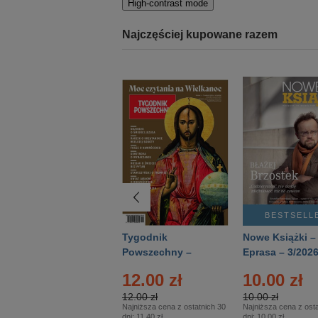
High-contrast mode
Najczęściej kupowane razem
BESTSELLER
BESTSELL
Technika
Tygodnik
Nowe Książki –
Wojskowa Historia
Powszechny –
Eprasa – 3/202
- Numer specjalny
Eprasa – 14/2026
12.00 zł
10.00 zł
– Eprasa – 2/2026
12.00 zł
10.00 zł
Najniższa cena z ostatnich 30
Najniższa cena z osta
dni:
11.40 zł
dni:
10.00 zł