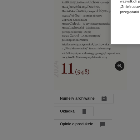
wszystkich p
Dat
„Zmień ustaw
Języ
przeglądarki.
Wyd
ISB
Numery archiwalne
Okładka
Opinie o produkcie