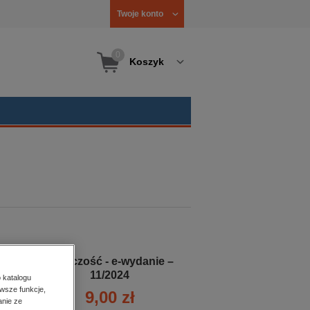
Twoje konto
0
Koszyk
Twórczość - e-wydanie –
11/2024
 katalogu
wsze funkcje,
9,00 zł
anie ze