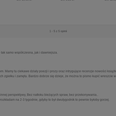
1 - 5 z 5 opinii
 tak samo współczesna, jak i dawniejsza.
ziom. Mamy tu ciekawe działy poezji i prozy oraz intrygujące recenzje nowości ksi
ch zgiełku i zamętu. Bardzo dobrze się dzieje, że można to pismo kupić wreszcie w 
 innej perspektywy, Bez natłoku bieżących spraw, bez przekonywania..
ę rozkładam na 2-3 tygodnie, gdyby to był dwutygodnik to pewnie byłoby gorzej.