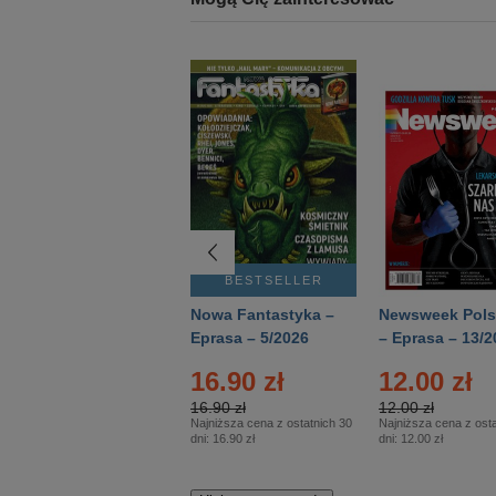
BESTSELLER
BESTSELLER
Deutsch Aktuell –
Nowa Fantastyka –
Newsweek Pols
Eprasa – 2/2026
Eprasa – 5/2026
– Eprasa – 13/2
16.90 zł
12.00 zł
16.90 zł
12.00 zł
Najniższa cena z ostatnich 30
Najniższa cena z osta
dni:
16.90 zł
dni:
12.00 zł