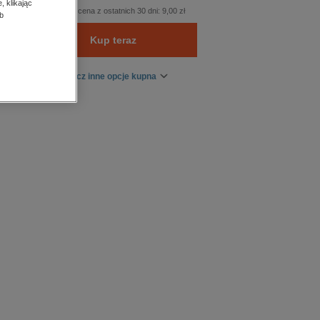
, klikając
Najniższa cena z ostatnich 30 dni:
9,00 zł
b
Kup teraz
Zobacz inne opcje kupna