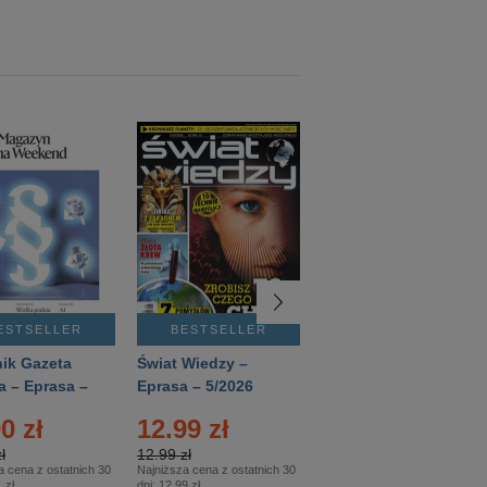
ESTSELLER
BESTSELLER
BESTSELLER
ik Gazeta
Świat Wiedzy –
T3 – Eprasa –
a – Eprasa –
Eprasa – 5/2026
4/2026
26
0 zł
12.99 zł
9.50 zł
ł
12.99 zł
9.50 zł
a cena z ostatnich 30
Najniższa cena z ostatnich 30
Najniższa cena z ostatnich 30
 zł
dni:
12.99 zł
dni:
11.90 zł