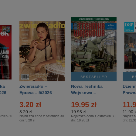
BESTSELLER
B
ka
Zwierciadło –
Nowa Technika
Dzienn
026
Eprasa – 5/2026
Wojskowa –
Prawn
Eprasa – 2/2026
65/20
3.20 zł
19.95 zł
11.9
3.20 zł
19.95 zł
11.90 z
tnich 30
Najniższa cena z ostatnich 30
Najniższa cena z ostatnich 30
Najniższ
dni:
3.20 zł
dni:
19.95 zł
dni:
11.31