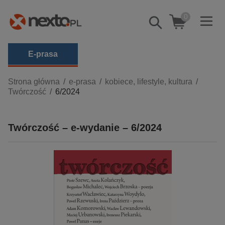
0
Pokaż/schowaj
wyszukiwarkę
E-prasa
Kategorie
Strona główna
e-prasa
kobiece, lifestyle, kultura
Twórczość
6/2024
Zobacz wszystkie E-prasa
budownictwo, aranżacja wnętrz
Twórczość – e-wydanie – 6/2024
biznesowe, branżowe, gospodarka
darmowe wydania
dzienniki
edukacja
hobby, sport, rozrywka
komputery, internet, technologie, informatyka