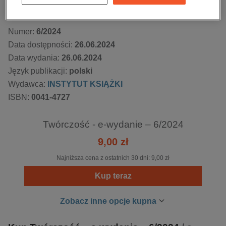
Kupując otrzymujesz format:
PDF
Dostęp online PDF
Numer:
6/2024
Data dostępności:
26.06.2024
Data wydania:
26.06.2024
Język publikacji:
polski
Wydawca:
INSTYTUT KSIĄŻKI
ISBN:
0041-4727
Twórczość - e-wydanie – 6/2024
9,00 zł
Najniższa cena z ostatnich 30 dni:
9,00 zł
Kup teraz
Zobacz inne opcje kupna