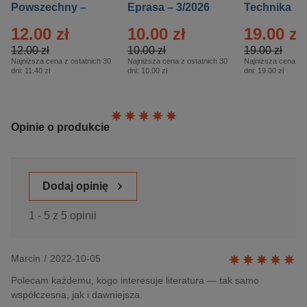
Powszechny –
Eprasa – 3/2026
Technika
Eprasa – 14/2026
Historia – E
12.00 zł
10.00 zł
19.00 zł
– 2/2026
12.00 zł
10.00 zł
19.00 zł
Najniższa cena z ostatnich 30
Najniższa cena z ostatnich 30
Najniższa cena z o
dni:
11.40 zł
dni:
10.00 zł
dni:
19.00 zł
Ocena:
Opinie o produkcie
Dodaj opinię
1 - 5 z 5 opinii
Marcin
/
2022-10-05
Polecam każdemu, kogo interesuje literatura — tak samo
współczesna, jak i dawniejsza.