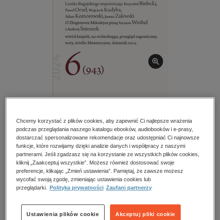
kobiece, lifestyle, kultura
polityka, społeczno-informacyjne
psychologiczne
inne
popularno-naukowe
historia
zdrowie
BESTSELLER
religie
Twórczość – e-wydanie – 6/2024
Chcemy korzystać z plików cookies, aby zapewnić Ci najlepsze wrażenia
podczas przeglądania naszego katalogu ebooków, audiobooków i e-prasy,
dostarczać spersonalizowane rekomendacje oraz udostępniać Ci najnowsze
Przeczytaj fragment
funkcje, które rozwijamy dzięki analizie danych i współpracy z naszymi
partnerami. Jeśli zgadzasz się na korzystanie ze wszystkich plików cookies,
kliknij „Zaakceptuj wszystkie”. Możesz również dostosować swoje
preferencje, klikając „Zmień ustawienia”. Pamiętaj, że zawsze możesz
Numery archiwalne
wycofać swoją zgodę, zmieniając ustawienia cookies lub
przeglądarki.
Polityka prywatności
Zaufani partnerzy
Ocena:
Oceń produkt
Ustawienia plików cookie
Akceptuj pliki cookie