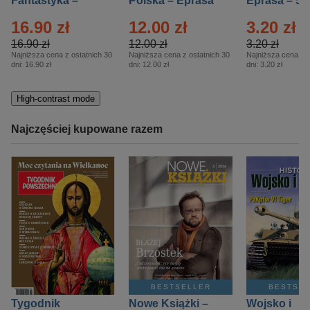
Fantastyka –
Polska – Eprasa
Eprasa – 5/
Eprasa – 5/2026
– 13/2026
16.90 zł
12.00 zł
3.20 zł
16.90 zł
12.00 zł
3.20 zł
Najniższa cena z ostatnich 30
Najniższa cena z ostatnich 30
Najniższa cena z o
dni:
16.90 zł
dni:
12.00 zł
dni:
3.20 zł
High-contrast mode
Najczęściej kupowane razem
BESTSELLER
BESTSE
Tygodnik
Nowe Książki –
Wojsko i