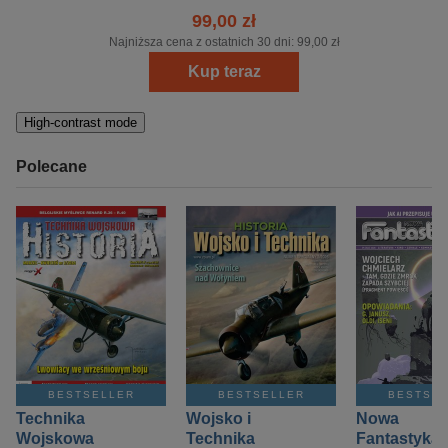
99,00 zł
Najniższa cena z ostatnich 30 dni:
99,00 zł
Kup teraz
High-contrast mode
Polecane
BESTSELLER
BESTSELLER
BESTSE
Technika
Wojsko i
Nowa
Wojskowa
Technika
Fantastyka 