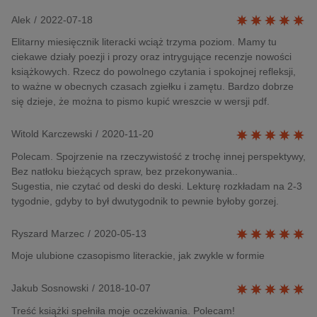
Alek
/
2022-07-18
Elitarny miesięcznik literacki wciąż trzyma poziom. Mamy tu
ciekawe działy poezji i prozy oraz intrygujące recenzje nowości
książkowych. Rzecz do powolnego czytania i spokojnej refleksji,
to ważne w obecnych czasach zgiełku i zamętu. Bardzo dobrze
się dzieje, że można to pismo kupić wreszcie w wersji pdf.
Witold Karczewski
/
2020-11-20
Polecam. Spojrzenie na rzeczywistość z trochę innej perspektywy,
Bez natłoku bieżących spraw, bez przekonywania..
Sugestia, nie czytać od deski do deski. Lekturę rozkładam na 2-3
tygodnie, gdyby to był dwutygodnik to pewnie byłoby gorzej.
Ryszard Marzec
/
2020-05-13
Moje ulubione czasopismo literackie, jak zwykle w formie
Jakub Sosnowski
/
2018-10-07
Treść książki spełniła moje oczekiwania. Polecam!