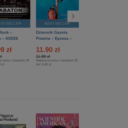
ESTSELLER
BESTSELLER
BESTSELLER
Rock –
Dziennik Gazeta
Świat Wiedzy
 – 4/2026
Prawna – Eprasa –
Historia – Eprasa –
83/2026
2/2026
9 zł
11.90 zł
13.99 zł
ł
11.90 zł
13.99 zł
a cena z ostatnich 30
Najniższa cena z ostatnich 30
Najniższa cena z ostatnich 30
 zł
dni:
9.40 zł
dni:
13.99 zł