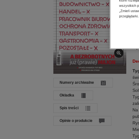
które rozwij
Dat
wszystkich p
Języ
„Zmień ustaw
Wyd
przeglądarki.
ISB
Op
De
Ty
świ
Numery archiwalne
Śr
Sol
Okładka
Tyg
zal
Spis treści
Na 
pub
Opinie o produkcie
Rys
Mie
Tyg