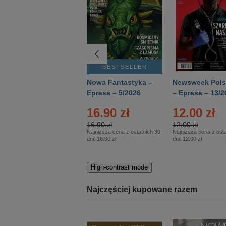
BESTSELLER
BESTSELLER
Deutsch Aktuell –
Nowa Fantastyka –
Newsweek Pols
Eprasa – 2/2026
Eprasa – 5/2026
– Eprasa – 13/2
16.90 zł
12.00 zł
16.90 zł
12.00 zł
Najniższa cena z ostatnich 30
Najniższa cena z osta
dni:
16.90 zł
dni:
12.00 zł
High-contrast mode
Najczęściej kupowane razem