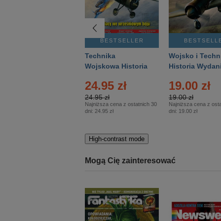
BESTSELLER
BESTSELLER
BESTSELL
Gość Niedzielny -
Technika
Wojsko i Techn
Warszawski –
Wojskowa Historia
Historia Wydan
Eprasa – 14/2026
– Eprasa – 2/2026
Specjalne – Ep
4.00 zł
24.95 zł
19.00 zł
– 2/2026
4.00 zł
24.95 zł
19.00 zł
Najniższa cena z ostatnich 30
Najniższa cena z ostatnich 30
Najniższa cena z osta
dni:
3.80 zł
dni:
24.95 zł
dni:
19.00 zł
High-contrast mode
Mogą Cię zainteresować