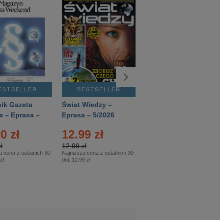
ESTSELLER
BESTSELLER
BESTSELLER
ik Gazeta
Świat Wiedzy –
T3 – Eprasa –
a – Eprasa –
Eprasa – 5/2026
4/2026
26
0 zł
12.99 zł
9.50 zł
ł
12.99 zł
9.50 zł
a cena z ostatnich 30
Najniższa cena z ostatnich 30
Najniższa cena z ostatnich 30
zł
dni:
12.99 zł
dni:
11.90 zł