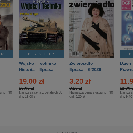
ER
BESTSELLER
B
Wojsko i Technika
Zwierciadło –
Dzienn
6
Historia – Eprasa –
Eprasa – 6/2026
Prawn
2/2026
74/20
19.00 zł
3.20 zł
11.9
19.00 zł
3.20 zł
11.90 z
tnich 30
Najniższa cena z ostatnich 30
Najniższa cena z ostatnich 30
Najniższ
dni:
19.00 zł
dni:
3.20 zł
dni:
9.40 
1 - 3 z 3 opinii