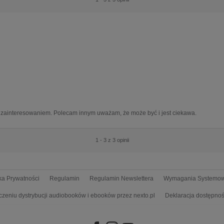
z zainteresowaniem. Polecam innym uważam, że może być i jest ciekawa.
1 - 3 z 3 opinii
yka Prywatności
Regulamin
Regulamin Newslettera
Wymagania Systemo
czeniu dystrybucji audiobooków i ebooków przez nexto.pl
Deklaracja dostępnoś