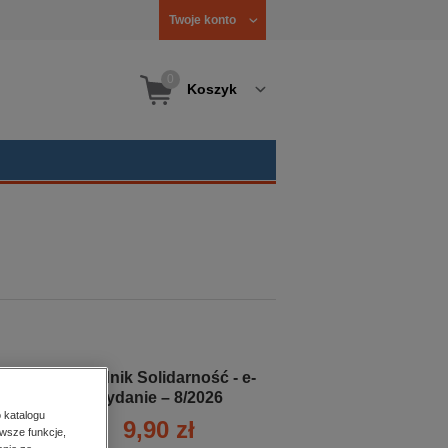
Twoje konto
0
Koszyk
Tygodnik Solidarność - e-
wydanie – 8/2026
 katalogu
9,90 zł
wsze funkcje,