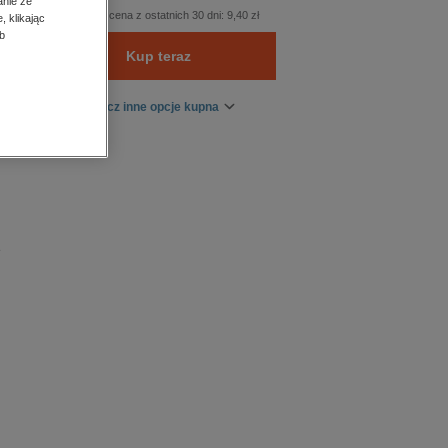
anie ze
Najniższa cena z ostatnich 30 dni:
9,40 zł
, klikając
b
Kup teraz
Zobacz inne opcje kupna
e