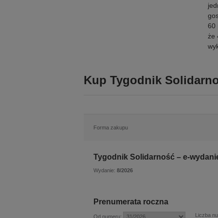
jed
gos
60 
że 
wyk
Kup Tygodnik Solidarno
Forma zakupu
Tygodnik Solidarność – e-wydanie
Wydanie:
8/2026
Prenumerata roczna
Liczba n
Od numeru: