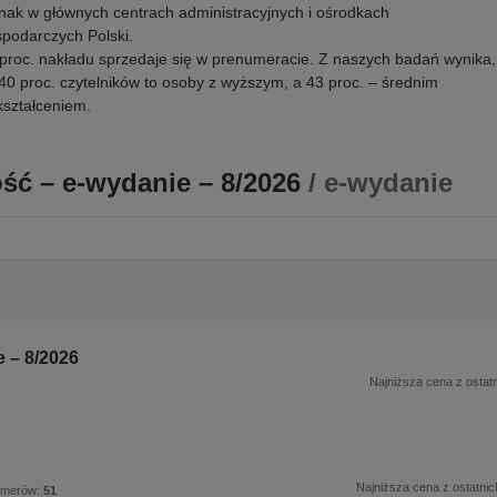
nak w głównych centrach administracyjnych i ośrodkach
podarczych Polski.
proc. nakładu sprzedaje się w prenumeracie. Z naszych badań wynika,
40 proc. czytelników to osoby z wyższym, a 43 proc. – średnim
ształceniem.
ść – e-wydanie – 8/2026
/ e-wydanie
 – 8/2026
Najniższa cena z ostatn
Najniższa cena z ostatnic
umerów:
51