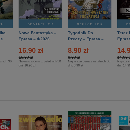
ER
BESTSELLER
BESTSELLER
B
ika
Nowa Fantastyka –
Tygodnik Do
Teraz 
ie
Eprasa – 4/2026
Rzeczy – Eprasa –
Eprasa
rasa
14/2026
16.90 zł
8.90 zł
14.9
16.90 zł
8.90 zł
14.99 z
tnich 30
Najniższa cena z ostatnich 30
Najniższa cena z ostatnich 30
Najniższ
dni:
16.90 zł
dni:
8.90 zł
dni:
14.99