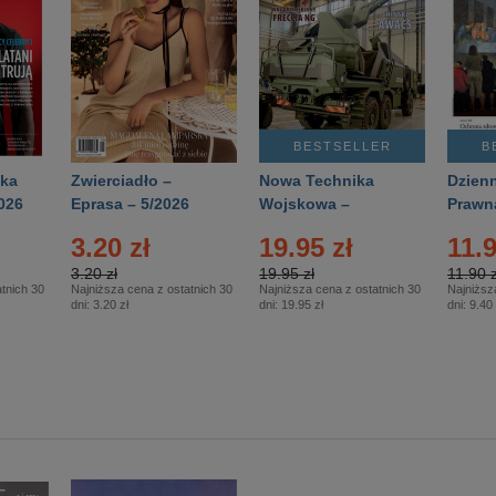
BESTSELLER
B
ka
Zwierciadło –
Nowa Technika
Dzienn
026
Eprasa – 5/2026
Wojskowa –
Prawn
Eprasa – 2/2026
65/20
3.20 zł
19.95 zł
11.9
3.20 zł
19.95 zł
11.90 z
tnich 30
Najniższa cena z ostatnich 30
Najniższa cena z ostatnich 30
Najniższ
dni:
3.20 zł
dni:
19.95 zł
dni:
9.40 