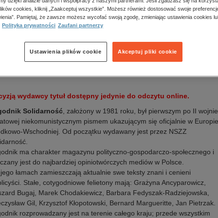
amy dzięki analizie danych i współpracy z naszymi partnerami. Jeśli zgadzasz się na korzyst
a wydania:
24.02.2026
lików cookies, kliknij „Zaakceptuj wszystkie”. Możesz również dostosować swoje preferencje
k publikacji:
polski
ienia”. Pamiętaj, że zawsze możesz wycofać swoją zgodę, zmieniając ustawienia cookies lu
awca:
Tysol Sp. zo.o
Polityka prywatności
Zaufani partnerzy
N:
0208-8045
Oceń produkt
Ustawienia plików cookie
Akceptuj pliki cookie
is
cyzją wydawcy tytuł dostępny jedynie do odczytu online.
godnik Solidarność
, założony w 1981 roku, był pierwszym po II wojnie
atowej niekomunistycznym pismem ukazującym się oficjalnie w Europi
odkowo-Wschodniej. Od początku wydawany jest przez NSZZ
idarność.
odnik ma charakter magazynu polityczno-gospodarczo-społecznego i
iczany jest do najbardziej opiniotwórczych mediów w Polsce.
jego łamach zamieszczają aktualnie swe teksty znani i cenieni
licyści. Stałe, cotygodniowe felietony mają: Grażyna Ancyparowicz,
zard Bugaj, Marek Chodakiewicz, Barbara Fedyszak-Radziejowska,
czysław Gil, Krzysztof Kłopotowski, Bernard Margueritte, Jan Pietrzak.
odnik rozprowadzany jest na terenie całego kraju; przede wszystkim