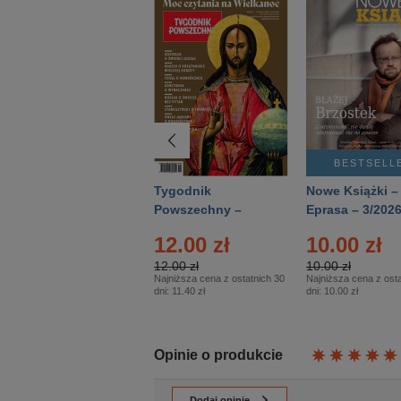
BESTSELLER
BESTSELL
Technika
Tygodnik
Nowe Książki –
Wojskowa Historia
Powszechny –
Eprasa – 3/202
- Numer specjalny
Eprasa – 14/2026
12.00 zł
10.00 zł
– Eprasa – 2/2026
12.00 zł
10.00 zł
Najniższa cena z ostatnich 30
Najniższa cena z osta
dni:
11.40 zł
dni:
10.00 zł
Opinie o produkcie
Dodaj opinię