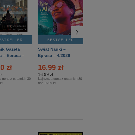
ESTSELLER
BESTSELLER
BESTSELLER
ik Gazeta
Świat Nauki –
Mówią Wieki –
a – Eprasa –
Eprasa – 4/2026
Eprasa – 3/2026
26
0 zł
16.99 zł
12.50 zł
ł
16.99 zł
12.50 zł
a cena z ostatnich 30
Najniższa cena z ostatnich 30
Najniższa cena z ostatnich 30
zł
dni:
16.99 zł
dni:
12.50 zł