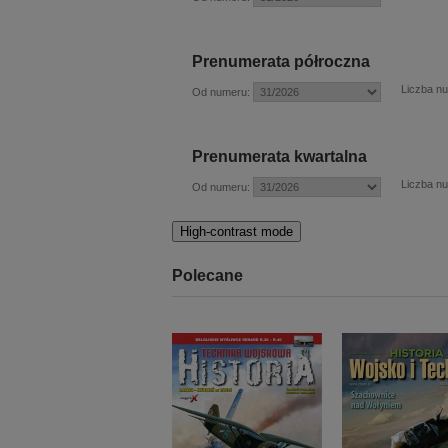
Prenumerata półroczna
Liczba n
Od numeru:
Prenumerata kwartalna
Liczba n
Od numeru:
High-contrast mode
Polecane