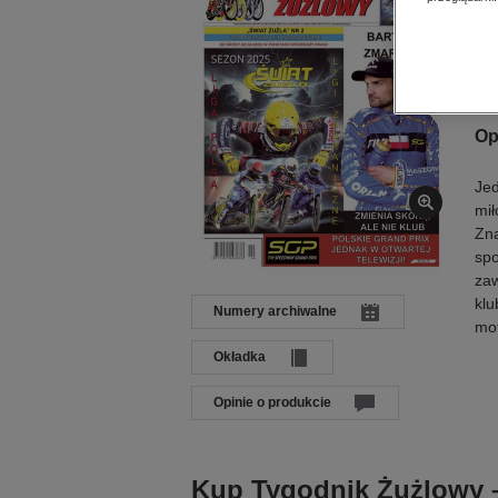
Dat
Języ
Wyd
ISB
Op
Jed
mił
Zna
spo
zaw
klu
Numery archiwalne
mo
Okładka
Opinie o produkcie
Kup Tygodnik Żużlowy –