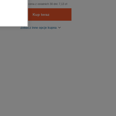
Najniższa cena z ostatnich 30 dni:
7,13 zł
Kup teraz
Zobacz inne opcje kupna