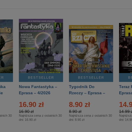
ER
BESTSELLER
BESTSELLER
B
ika
Nowa Fantastyka –
Tygodnik Do
Teraz 
ie
Eprasa – 4/2026
Rzeczy – Eprasa –
Eprasa
rasa
14/2026
16.90 zł
8.90 zł
14.9
16.90 zł
8.90 zł
14.99 z
tnich 30
Najniższa cena z ostatnich 30
Najniższa cena z ostatnich 30
Najniższ
dni:
16.90 zł
dni:
8.90 zł
dni:
14.99