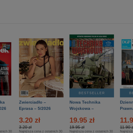
BESTSELLER
B
ka
Zwierciadło –
Nowa Technika
Dzienn
026
Eprasa – 5/2026
Wojskowa –
Prawn
Eprasa – 2/2026
65/20
3.20 zł
19.95 zł
11.9
3.20 zł
19.95 zł
11.90 z
tnich 30
Najniższa cena z ostatnich 30
Najniższa cena z ostatnich 30
Najniższ