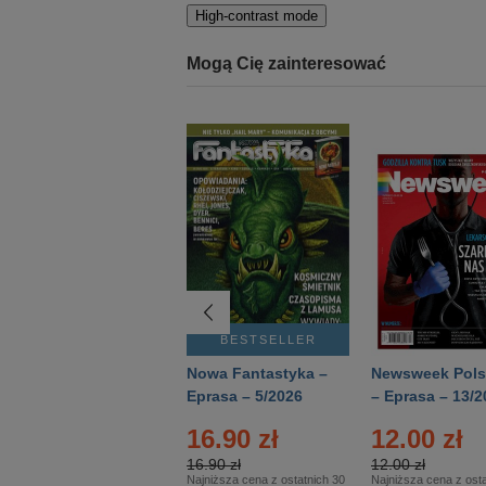
High-contrast mode
Mogą Cię zainteresować
BESTSELLER
BESTSELLER
Deutsch Aktuell –
Nowa Fantastyka –
Newsweek Pols
Eprasa – 2/2026
Eprasa – 5/2026
– Eprasa – 13/2
16.90 zł
12.00 zł
16.90 zł
12.00 zł
Najniższa cena z ostatnich 30
Najniższa cena z osta