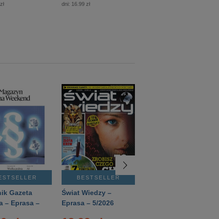
zł
dni:
16.99 zł
dni:
12.50 zł
ESTSELLER
BESTSELLER
BESTSELLER
ik Gazeta
Świat Wiedzy –
T3 – Eprasa –
a – Eprasa –
Eprasa – 5/2026
4/2026
26