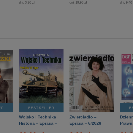
dni:
3.20 zł
dni:
19.95 zł
dni:
9.40 
ER
BESTSELLER
B
Wojsko i Technika
Zwierciadło –
Dzienn
6
Historia – Eprasa –
Eprasa – 6/2026
Prawn
2/2026
74/20