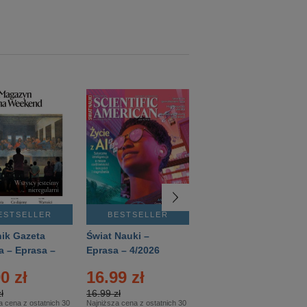
ESTSELLER
BESTSELLER
BESTSELLER
ik Gazeta
Świat Nauki –
Mówią Wieki –
a – Eprasa –
Eprasa – 4/2026
Eprasa – 3/2026
26
0 zł
16.99 zł
12.50 zł
ł
16.99 zł
12.50 zł
a cena z ostatnich 30
Najniższa cena z ostatnich 30
Najniższa cena z ostatnich 30