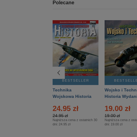
Polecane
BESTSELLER
BESTSELLER
BESTSELL
Gość Niedzielny -
Technika
Wojsko i Techn
Warszawski –
Wojskowa Historia
Historia Wydan
Eprasa – 14/2026
– Eprasa – 2/2026
Specjalne – Ep
24.95 zł
19.00 zł
– 2/2026
24.95 zł
19.00 zł
Najniższa cena z ostatnich 30
Najniższa cena z osta
dni:
24.95 zł
dni:
19.00 zł