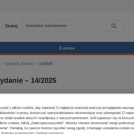
Szukaj
Szukaj
E-prasa
Tygodnik Żużlowy
14/2025
Zobacz wszystkie E-prasa
polityka, społeczno-informacyjne
ydanie – 14/2025
psychologiczne
inne
popularno-naukowe
historia
BESTSELLER
stać z plików cookies, aby zapewnić Ci najlepsze wrażenia podczas przeglądania naszego
zdrowie
iobooków i e-prasy, dostarczać spersonalizowane rekomendacje oraz udostępniać Ci najno
religie
amy dzięki analizie danych i współpracy z naszymi partnerami. Jeśli zgadzasz się na korzyst
er:
14/2025
Kupując otrzymujesz format:
lików cookies, kliknij „Zaakceptuj wszystkie”. Możesz również dostosować swoje preferencje
ienia”. Pamiętaj, że zawsze możesz wycofać swoją zgodę, zmieniając ustawienia cookies lu
a dostępności:
01.04.2025
PDF
Dostęp online PDF
Polityka prywatności
Zaufani partnerzy