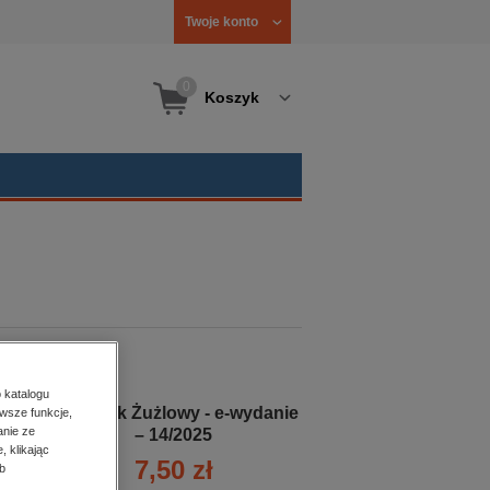
Twoje konto
0
Koszyk
 katalogu
Tygodnik Żużlowy - e-wydanie
wsze funkcje,
anie ze
– 14/2025
, klikając
7,50 zł
b