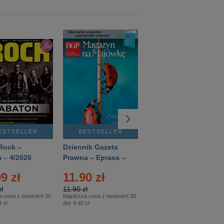
ESTSELLER
BESTSELLER
BESTSELLER
Rock –
Dziennik Gazeta
Świat Wiedzy
 – 4/2026
Prawna – Eprasa –
Historia – Eprasa –
83/2026
2/2026
9 zł
11.90 zł
13.99 zł
ł
11.90 zł
13.99 zł
a cena z ostatnich 30
Najniższa cena z ostatnich 30
Najniższa cena z ostatnich 30
 zł
dni:
9.40 zł
dni:
13.99 zł