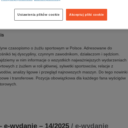
a wydania:
01.04.2025
k publikacji:
polski
awca:
Wydawnictwo Awa Press
Ustawienia plików cookie
Akceptuj pliki cookie
N:
1231 - 4013
is
yne czasopismo o żużlu sportowym w Polsce. Adresowane do
ośnikó tej dyscypliny, czynnym zawodnikom, działaczom i sędziom.
jdziemy w nim informacje o wszystkich najważniejszych wydarzeniach
rtowych z żużlem w roli głównej, sylwetki sportowców, relacje z
odów, analizy ligowe i przegląd najnowszych maszyn. Do tego nowinki
bowe i transferowe. Pozycja obowiązkowa dla każdego fana wyścigów
torowych.
 e-wydanie – 14/2025
/ e-wydanie