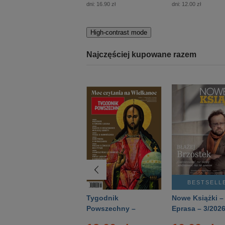
dni:
16.90 zł
dni:
12.00 zł
High-contrast mode
Najczęściej kupowane razem
BESTSELLER
BESTSELL
Technika
Tygodnik
Nowe Książki –
Wojskowa Historia
Powszechny –
Eprasa – 3/202
- Numer specjalny
Eprasa – 14/2026