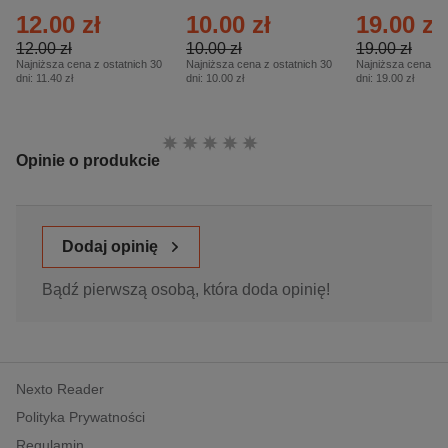
Eprasa – 14/2026
Historia – E
12.00 zł
10.00 zł
19.00 zł
– 2/2026
12.00 zł
10.00 zł
19.00 zł
Najniższa cena z ostatnich 30
Najniższa cena z ostatnich 30
Najniższa cena z o
dni:
11.40 zł
dni:
10.00 zł
dni:
19.00 zł
Ocena:
Opinie o produkcie
Dodaj opinię
Bądź pierwszą osobą, która doda opinię!
Nexto Reader
Polityka Prywatności
Regulamin