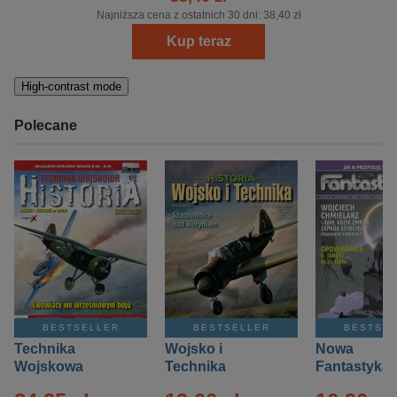
Najniższa cena z ostatnich 30 dni:
38,40 zł
Kup teraz
High-contrast mode
Polecane
BESTSELLER
BESTSELLER
BESTSE
Technika
Wojsko i
Nowa
Wojskowa
Technika
Fantastyka 
Historia – Eprasa
Historia Wydanie
Eprasa – 4/