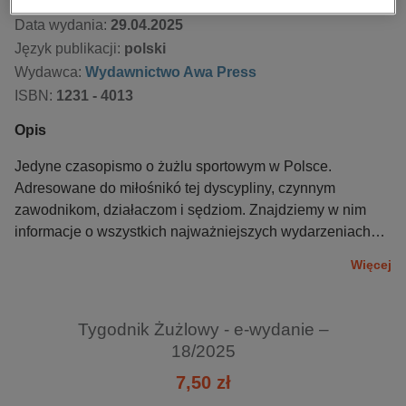
Data dostępności:
29.04.2025
Data wydania:
29.04.2025
Język publikacji:
polski
Wydawca:
Wydawnictwo Awa Press
ISBN:
1231 - 4013
Opis
Jedyne czasopismo o żużlu sportowym w Polsce.
Adresowane do miłośnikó tej dyscypliny, czynnym
zawodnikom, działaczom i sędziom. Znajdziemy w nim
informacje o wszystkich najważniejszych wydarzeniach
sportowych z żużlem w roli głównej, sylwetki sportowców,
Więcej
relacje z zawodów, analizy ligowe i przegląd najnowszych
maszyn. Do tego nowinki klubowe i transferowe. Pozycja
obowiązkowa dla każdego fana wyścigów motorowych.
Tygodnik Żużlowy - e-wydanie –
18/2025
7,50 zł