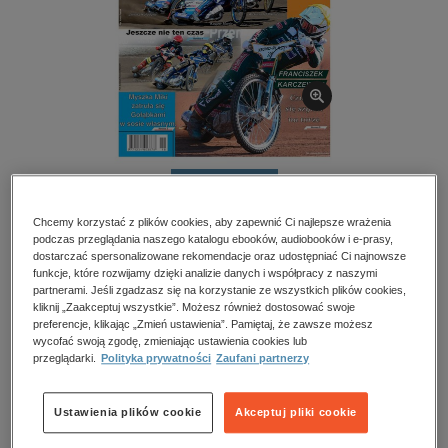
kobiece, lifestyle, kultura
polityka, społeczno-informacyjne
psychologiczne
inne
popularno-naukowe
historia
BESTSELLER
zdrowie
Tygodnik Żużlowy – e-wydanie – 18/2025
Chcemy korzystać z plików cookies, aby zapewnić Ci najlepsze wrażenia
religie
podczas przeglądania naszego katalogu ebooków, audiobooków i e-prasy,
dostarczać spersonalizowane rekomendacje oraz udostępniać Ci najnowsze
Przeczytaj fragment
funkcje, które rozwijamy dzięki analizie danych i współpracy z naszymi
partnerami. Jeśli zgadzasz się na korzystanie ze wszystkich plików cookies,
kliknij „Zaakceptuj wszystkie”. Możesz również dostosować swoje
Numery archiwalne
preferencje, klikając „Zmień ustawienia”. Pamiętaj, że zawsze możesz
wycofać swoją zgodę, zmieniając ustawienia cookies lub
przeglądarki.
Polityka prywatności
Zaufani partnerzy
Kupując otrzymujesz format:
PDF
Dostęp online PDF
Ustawienia plików cookie
Akceptuj pliki cookie
Numer:
18/2025