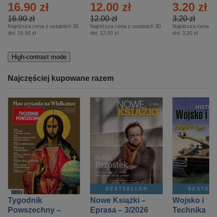
16.90 zł
12.00 zł
3.20 zł
16.90 zł
12.00 zł
3.20 zł
Najniższa cena z ostatnich 30
Najniższa cena z ostatnich 30
Najniższa cena z o
dni:
16.90 zł
dni:
12.00 zł
dni:
3.20 zł
High-contrast mode
Najczęściej kupowane razem
BESTSELLER
BESTSE
Tygodnik
Nowe Książki –
Wojsko i
Powszechny –
Eprasa – 3/2026
Technika