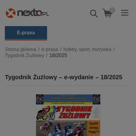
0
Pokaż/schowaj
wyszukiwarkę
E-prasa
Kategorie
Strona główna
e-prasa
hobby, sport, rozrywka
Tygodnik Żużlowy
18/2025
Zobacz wszystkie E-prasa
budownictwo, aranżacja wnętrz
Tygodnik Żużlowy – e-wydanie – 18/2025
biznesowe, branżowe, gospodarka
darmowe wydania
dzienniki
edukacja
hobby, sport, rozrywka
komputery, internet, technologie, informatyka