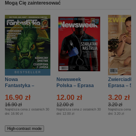
Mogą Cię zainteresować
BESTSELLER
Nowa
Newsweek
Zwierciadło
Fantastyka –
Polska – Eprasa
Eprasa – 5/
Eprasa – 5/2026
– 13/2026
16.90 zł
12.00 zł
3.20 zł
16.90 zł
12.00 zł
3.20 zł
Najniższa cena z ostatnich 30
Najniższa cena z ostatnich 30
Najniższa cena z o
dni:
16.90 zł
dni:
12.00 zł
dni:
3.20 zł
High-contrast mode