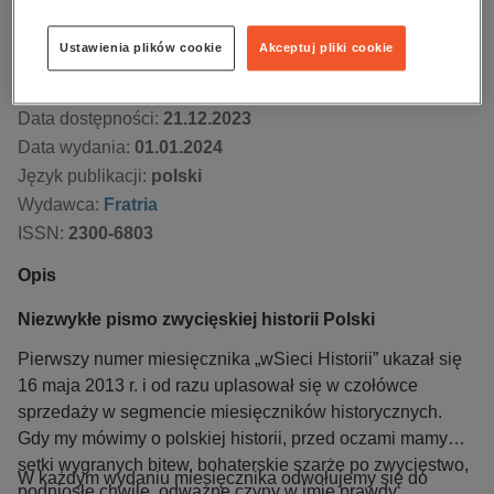
Kupując otrzymujesz format:
PDF
Dostęp online PDF
Ustawienia plików cookie
Akceptuj pliki cookie
Numer:
1-2/2024
Data dostępności:
21.12.2023
Data wydania:
01.01.2024
Język publikacji:
polski
Wydawca:
Fratria
ISSN:
2300-6803
Opis
Niezwykłe pismo zwycięskiej historii Polski
Pierwszy numer miesięcznika „wSieci Historii” ukazał się
16 maja 2013 r. i od razu uplasował się w czołówce
sprzedaży w segmencie miesięczników historycznych.
Gdy my mówimy o polskiej historii, przed oczami mamy
setki wygranych bitew, bohaterskie szarże po zwycięstwo,
W każdym wydaniu miesięcznika odwołujemy się do
podniosłe chwile, odważne czyny w imię prawdy