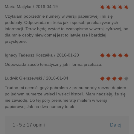
Maria Majtyka
/
2016-04-19
Czytałam poprzednie numery w wersji papierowej i mi się
podobały. Odpowiada mi treść jak i sposób przekazywanych
informacji. Teraz będę czytać to czasopismo w wersji cyfrowej, bo
dla mnie osoby niewidomej jest to łatwiejsze i bardziej
przystępne.
Ignacy Tadeusz Koszałka
/
2016-01-29
Odpowiada zasób tematyczny jak i forma przekazu.
Ludwik Gierszewski
/
2016-01-04
Trudno mi ocenić, gdyż pobrałem z prenumeraty roczne dopiero
po jednym numerze wsieci i wsieci historii. Mam nadzieję, że się
nie zawiodę. Do tej pory prenumeratę miałem w wersji
papierowej.Jak na dwa numery to ok.
1 - 5 z 17 opinii
Dalej