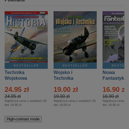
BESTSELLER
BESTSELLER
BESTSE
Technika
Wojsko i
Nowa
Wojskowa
Technika
Fantastyka 
Historia – Eprasa
Historia Wydanie
Eprasa – 4/
24.95 zł
19.00 zł
16.90 zł
– 2/2026
Specjalne –
Eprasa – 2/2026
24.95 zł
19.00 zł
16.90 zł
Najniższa cena z ostatnich 30
Najniższa cena z ostatnich 30
Najniższa cena z o
dni:
24.95 zł
dni:
19.00 zł
dni:
16.90 zł
High-contrast mode