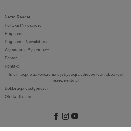
Nexto Reader
Polityka Prywatności
Regulamin
Regulamin Newslettera
Wymagania Systemowe
Pomoc
Kontakt
Informacja o zakończeniu dystrybucji audiobooków i ebooków
przez nexto.pl
Deklaracja dostępności
Oferta dla firm
Copyright © 2026
e-Kiosk S.A.