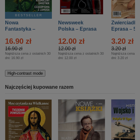
BESTSELLER
Nowa
Newsweek
Zwierciadło
Fantastyka –
Polska – Eprasa
Eprasa – 5/
Eprasa – 5/2026
– 13/2026
16.90 zł
12.00 zł
3.20 zł
16.90 zł
12.00 zł
3.20 zł
Najniższa cena z ostatnich 30
Najniższa cena z ostatnich 30
Najniższa cena z o
dni:
16.90 zł
dni:
12.00 zł
dni:
3.20 zł
High-contrast mode
Najczęściej kupowane razem