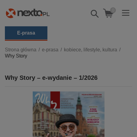
0
Pokaż/schowaj
wyszukiwarkę
E-prasa
Kategorie
Strona główna
e-prasa
kobiece, lifestyle, kultura
Why Story
Zobacz wszystkie E-prasa
budownictwo, aranżacja wnętrz
Why Story – e-wydanie – 1/2026
biznesowe, branżowe, gospodarka
darmowe wydania
dzienniki
edukacja
hobby, sport, rozrywka
komputery, internet, technologie, informatyka