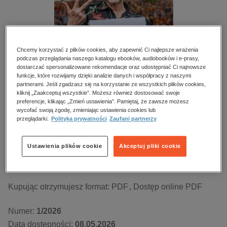
kobiece, lifestyle, kultura
polityka, społeczno-informacyjne
psychologiczne
Chcemy korzystać z plików cookies, aby zapewnić Ci najlepsze wrażenia
inne
podczas przeglądania naszego katalogu ebooków, audiobooków i e-prasy,
dostarczać spersonalizowane rekomendacje oraz udostępniać Ci najnowsze
popularno-naukowe
funkcje, które rozwijamy dzięki analizie danych i współpracy z naszymi
historia
partnerami. Jeśli zgadzasz się na korzystanie ze wszystkich plików cookies,
kliknij „Zaakceptuj wszystkie”. Możesz również dostosować swoje
zdrowie
preferencje, klikając „Zmień ustawienia”. Pamiętaj, że zawsze możesz
Why Story – e-wydanie – 1/2026
wycofać swoją zgodę, zmieniając ustawienia cookies lub
religie
przeglądarki.
Polityka prywatności
Zaufani partnerzy
Przeczytaj fragment
Ustawienia plików cookie
Akceptuj pliki cookie
Numery archiwalne
Kupując otrzymujesz format:
PDF
Dostęp online PDF
Numer:
1/2026
Data dostępności:
08.05.2026