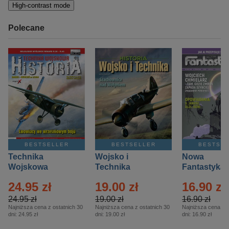
High-contrast mode
Polecane
BESTSELLER
BESTSELLER
BESTSE
Technika
Wojsko i
Nowa
Wojskowa
Technika
Fantastyka 
Historia – Eprasa
Historia Wydanie
Eprasa – 4/
24.95 zł
19.00 zł
16.90 zł
– 2/2026
Specjalne –
Eprasa – 2/2026
24.95 zł
19.00 zł
16.90 zł
Najniższa cena z ostatnich 30
Najniższa cena z ostatnich 30
Najniższa cena z o
dni:
24.95 zł
dni:
19.00 zł
dni:
16.90 zł