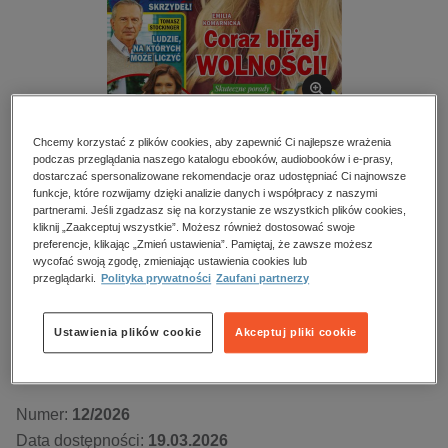
kobiece, lifestyle, kultura
polityka, społeczno-informacyjne
psychologiczne
inne
popularno-naukowe
Chcemy korzystać z plików cookies, aby zapewnić Ci najlepsze wrażenia
podczas przeglądania naszego katalogu ebooków, audiobooków i e-prasy,
historia
BESTSELLER
dostarczać spersonalizowane rekomendacje oraz udostępniać Ci najnowsze
zdrowie
funkcje, które rozwijamy dzięki analizie danych i współpracy z naszymi
Życie na gorąco – e-wydanie – 12/2026
partnerami. Jeśli zgadzasz się na korzystanie ze wszystkich plików cookies,
religie
kliknij „Zaakceptuj wszystkie”. Możesz również dostosować swoje
preferencje, klikając „Zmień ustawienia”. Pamiętaj, że zawsze możesz
Przeczytaj fragment
wycofać swoją zgodę, zmieniając ustawienia cookies lub
przeglądarki.
Polityka prywatności
Zaufani partnerzy
Numery archiwalne
Ustawienia plików cookie
Akceptuj pliki cookie
Kupując otrzymujesz format:
PDF
Dostęp online PDF
Numer:
12/2026
Data dostępności:
19.03.2026