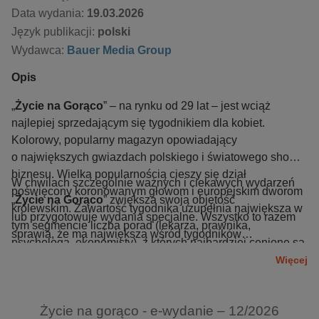
Data wydania:
19.03.2026
Język publikacji:
polski
Wydawca:
Bauer Media Group
Opis
„
Życie na Gorąco
” – na rynku od 29 lat – jest wciąż
najlepiej sprzedającym się tygodnikiem dla kobiet.
Kolorowy, popularny magazyn opowiadający
o największych gwiazdach polskiego i światowego show-
biznesu. Wielką popularnością cieszy się dział
W chwilach szczególnie ważnych i ciekawych wydarzeń
poświęcony koronowanym głowom i europejskim dworom
„
Życie na Gorąco
” zwiększa swoją objętość
królewskim. Zawartość tygodnika uzupełnia największa w
lub przygotowuje wydania specjalne. Wszystko to razem
tym segmencie liczba porad (lekarza, prawnika,
sprawia, że ma największą wśród tygodników
psychologa, ekonomisty), z których najbardziej cenione są
rozrywkowych liczbę stałych czytelniczek, które w każdy
rady dotyczące zdrowia. Czytelniczki gromadzą przepisy
Więcej
czwartek idą do kiosków po „swoje ulubione Życie”.
kulinarne prezentowane w magazynie.
Życie na gorąco - e-wydanie – 12/2026