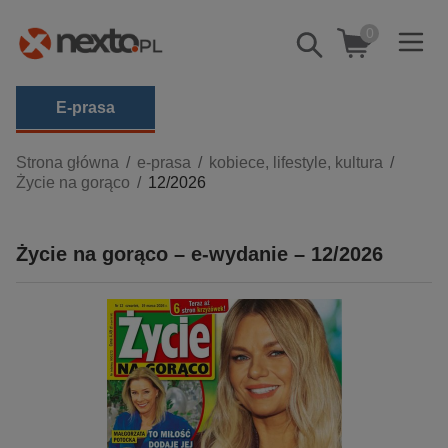
0
Pokaż/schowaj
wyszukiwarkę
E-prasa
Kategorie
Strona główna
e-prasa
kobiece, lifestyle, kultura
Życie na gorąco
12/2026
Zobacz wszystkie E-prasa
budownictwo, aranżacja wnętrz
Życie na gorąco – e-wydanie – 12/2026
biznesowe, branżowe, gospodarka
darmowe wydania
dzienniki
edukacja
hobby, sport, rozrywka
komputery, internet, technologie, informatyka