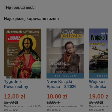
High-contrast mode
Najczęściej kupowane razem
BESTSELLER
BESTSE
Tygodnik
Nowe Książki –
Wojsko i
Powszechny –
Eprasa – 3/2026
Technika
Eprasa – 14/2026
Historia – E
12.00 zł
10.00 zł
19.00 zł
– 2/2026
12.00 zł
10.00 zł
19.00 zł
Najniższa cena z ostatnich 30
Najniższa cena z ostatnich 30
Najniższa cena z o
dni:
11.40 zł
dni:
10.00 zł
dni:
19.00 zł