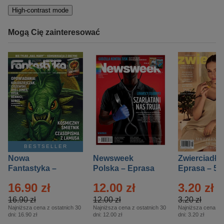
High-contrast mode
Mogą Cię zainteresować
BESTSELLER
Nowa
Newsweek
Zwierciadło
Fantastyka –
Polska – Eprasa
Eprasa – 5/
Eprasa – 5/2026
– 13/2026
16.90 zł
12.00 zł
3.20 zł
16.90 zł
12.00 zł
3.20 zł
Najniższa cena z ostatnich 30
Najniższa cena z ostatnich 30
Najniższa cena z o
dni:
16.90 zł
dni:
12.00 zł
dni:
3.20 zł