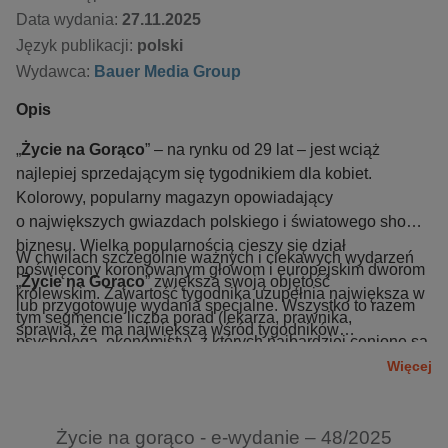
Data wydania:
27.11.2025
Język publikacji:
polski
Wydawca:
Bauer Media Group
Opis
„
Życie na Gorąco
” – na rynku od 29 lat – jest wciąż
najlepiej sprzedającym się tygodnikiem dla kobiet.
Kolorowy, popularny magazyn opowiadający
o największych gwiazdach polskiego i światowego show-
biznesu. Wielką popularnością cieszy się dział
W chwilach szczególnie ważnych i ciekawych wydarzeń
poświęcony koronowanym głowom i europejskim dworom
„
Życie na Gorąco
” zwiększa swoją objętość
królewskim. Zawartość tygodnika uzupełnia największa w
lub przygotowuje wydania specjalne. Wszystko to razem
tym segmencie liczba porad (lekarza, prawnika,
sprawia, że ma największą wśród tygodników
psychologa, ekonomisty), z których najbardziej cenione są
rozrywkowych liczbę stałych czytelniczek, które w każdy
rady dotyczące zdrowia. Czytelniczki gromadzą przepisy
Więcej
czwartek idą do kiosków po „swoje ulubione Życie”.
kulinarne prezentowane w magazynie.
Życie na gorąco - e-wydanie – 48/2025