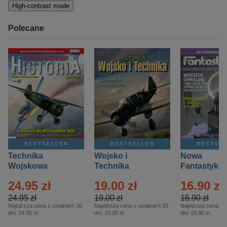
High-contrast mode
Polecane
BESTSELLER
BESTSELLER
BESTSE
Technika
Wojsko i
Nowa
Wojskowa
Technika
Fantastyka 
Historia – Eprasa
Historia Wydanie
Eprasa – 4/
24.95 zł
19.00 zł
16.90 zł
– 2/2026
Specjalne –
Eprasa – 2/2026
24.95 zł
19.00 zł
16.90 zł
Najniższa cena z ostatnich 30
Najniższa cena z ostatnich 30
Najniższa cena z o
dni:
24.95 zł
dni:
19.00 zł
dni:
16.90 zł