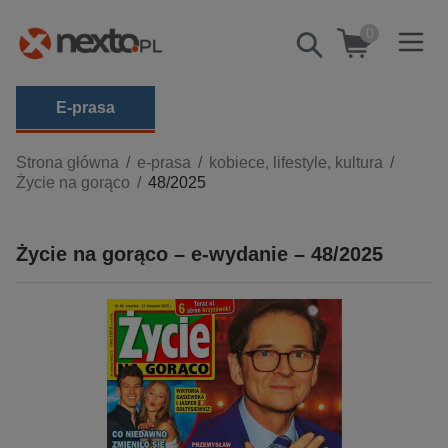
0
Pokaż/schowaj
wyszukiwarkę
E-prasa
Kategorie
Strona główna
e-prasa
kobiece, lifestyle, kultura
Życie na gorąco
48/2025
Zobacz wszystkie E-prasa
budownictwo, aranżacja wnętrz
Życie na gorąco – e-wydanie – 48/2025
biznesowe, branżowe, gospodarka
darmowe wydania
dzienniki
edukacja
hobby, sport, rozrywka
komputery, internet, technologie, informatyka