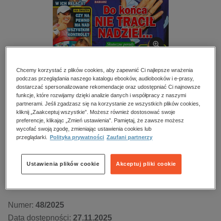
kobiece, lifestyle, kultura
polityka, społeczno-informacyjne
psychologiczne
inne
popularno-naukowe
Chcemy korzystać z plików cookies, aby zapewnić Ci najlepsze wrażenia
podczas przeglądania naszego katalogu ebooków, audiobooków i e-prasy,
historia
BESTSELLER
dostarczać spersonalizowane rekomendacje oraz udostępniać Ci najnowsze
zdrowie
funkcje, które rozwijamy dzięki analizie danych i współpracy z naszymi
Życie na gorąco – e-wydanie – 48/2025
partnerami. Jeśli zgadzasz się na korzystanie ze wszystkich plików cookies,
religie
kliknij „Zaakceptuj wszystkie”. Możesz również dostosować swoje
preferencje, klikając „Zmień ustawienia”. Pamiętaj, że zawsze możesz
Przeczytaj fragment
wycofać swoją zgodę, zmieniając ustawienia cookies lub
przeglądarki.
Polityka prywatności
Zaufani partnerzy
Numery archiwalne
Ustawienia plików cookie
Akceptuj pliki cookie
Kupując otrzymujesz format:
PDF
Dostęp online PDF
Numer:
48/2025
Data dostępności:
27.11.2025