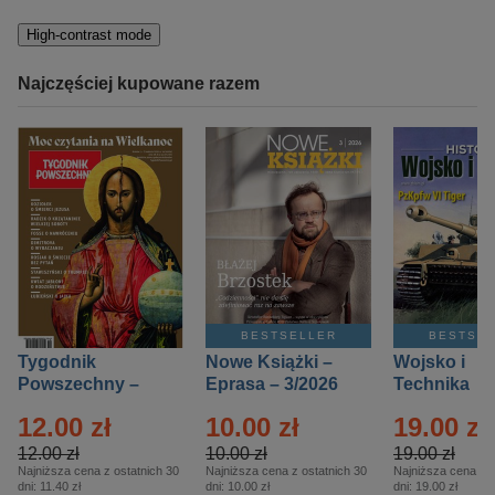
High-contrast mode
Najczęściej kupowane razem
BESTSELLER
BESTSE
Tygodnik
Nowe Książki –
Wojsko i
Powszechny –
Eprasa – 3/2026
Technika
Eprasa – 14/2026
Historia – E
12.00 zł
10.00 zł
19.00 zł
– 2/2026
12.00 zł
10.00 zł
19.00 zł
Najniższa cena z ostatnich 30
Najniższa cena z ostatnich 30
Najniższa cena z o
dni:
11.40 zł
dni:
10.00 zł
dni:
19.00 zł