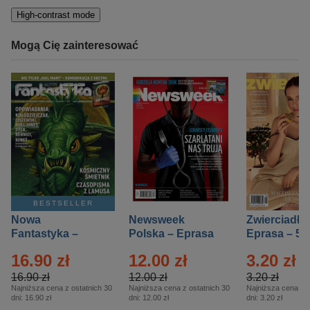
High-contrast mode
Mogą Cię zainteresować
BESTSELLER
Nowa
Newsweek
Zwierciadło
Fantastyka –
Polska – Eprasa
Eprasa – 5/
Eprasa – 5/2026
– 13/2026
16.90 zł
12.00 zł
3.20 zł
16.90 zł
12.00 zł
3.20 zł
Najniższa cena z ostatnich 30
Najniższa cena z ostatnich 30
Najniższa cena z o
dni:
16.90 zł
dni:
12.00 zł
dni:
3.20 zł