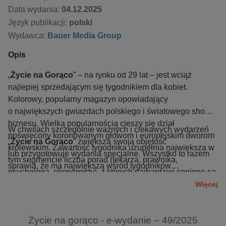
Data wydania:
04.12.2025
Język publikacji:
polski
Wydawca:
Bauer Media Group
Opis
„
Życie na Gorąco
” – na rynku od 29 lat – jest wciąż
najlepiej sprzedającym się tygodnikiem dla kobiet.
Kolorowy, popularny magazyn opowiadający
o największych gwiazdach polskiego i światowego show-
biznesu. Wielką popularnością cieszy się dział
W chwilach szczególnie ważnych i ciekawych wydarzeń
poświęcony koronowanym głowom i europejskim dworom
„
Życie na Gorąco
” zwiększa swoją objętość
królewskim. Zawartość tygodnika uzupełnia największa w
lub przygotowuje wydania specjalne. Wszystko to razem
tym segmencie liczba porad (lekarza, prawnika,
sprawia, że ma największą wśród tygodników
psychologa, ekonomisty), z których najbardziej cenione są
rozrywkowych liczbę stałych czytelniczek, które w każdy
rady dotyczące zdrowia. Czytelniczki gromadzą przepisy
Więcej
czwartek idą do kiosków po „swoje ulubione Życie”.
kulinarne prezentowane w magazynie.
Życie na gorąco - e-wydanie – 49/2025