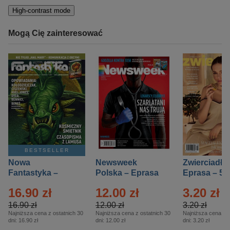
High-contrast mode
Mogą Cię zainteresować
BESTSELLER
Nowa
Newsweek
Zwierciadło
Fantastyka –
Polska – Eprasa
Eprasa – 5/
Eprasa – 5/2026
– 13/2026
16.90 zł
12.00 zł
3.20 zł
16.90 zł
12.00 zł
3.20 zł
Najniższa cena z ostatnich 30
Najniższa cena z ostatnich 30
Najniższa cena z o
dni:
16.90 zł
dni:
12.00 zł
dni:
3.20 zł