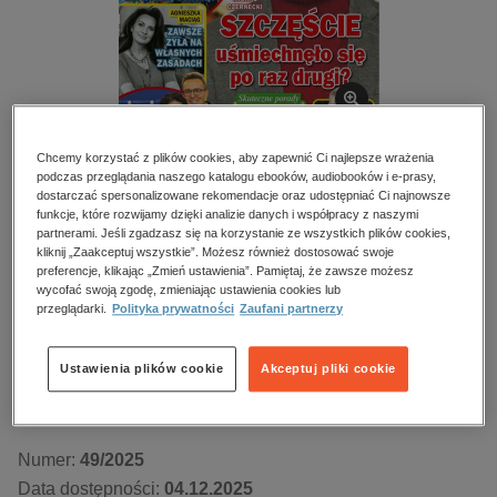
kobiece, lifestyle, kultura
polityka, społeczno-informacyjne
psychologiczne
inne
popularno-naukowe
Chcemy korzystać z plików cookies, aby zapewnić Ci najlepsze wrażenia
podczas przeglądania naszego katalogu ebooków, audiobooków i e-prasy,
historia
BESTSELLER
dostarczać spersonalizowane rekomendacje oraz udostępniać Ci najnowsze
zdrowie
funkcje, które rozwijamy dzięki analizie danych i współpracy z naszymi
Życie na gorąco – e-wydanie – 49/2025
partnerami. Jeśli zgadzasz się na korzystanie ze wszystkich plików cookies,
religie
kliknij „Zaakceptuj wszystkie”. Możesz również dostosować swoje
preferencje, klikając „Zmień ustawienia”. Pamiętaj, że zawsze możesz
Przeczytaj fragment
wycofać swoją zgodę, zmieniając ustawienia cookies lub
przeglądarki.
Polityka prywatności
Zaufani partnerzy
Numery archiwalne
Ustawienia plików cookie
Akceptuj pliki cookie
Kupując otrzymujesz format:
PDF
Dostęp online PDF
Numer:
49/2025
Data dostępności:
04.12.2025