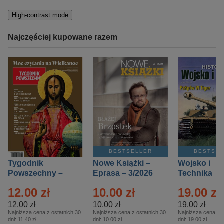
High-contrast mode
Najczęściej kupowane razem
BESTSELLER
BESTSE
Tygodnik
Nowe Książki –
Wojsko i
Powszechny –
Eprasa – 3/2026
Technika
Eprasa – 14/2026
Historia – E
12.00 zł
10.00 zł
19.00 zł
– 2/2026
12.00 zł
10.00 zł
19.00 zł
Najniższa cena z ostatnich 30
Najniższa cena z ostatnich 30
Najniższa cena z o
dni:
11.40 zł
dni:
10.00 zł
dni:
19.00 zł