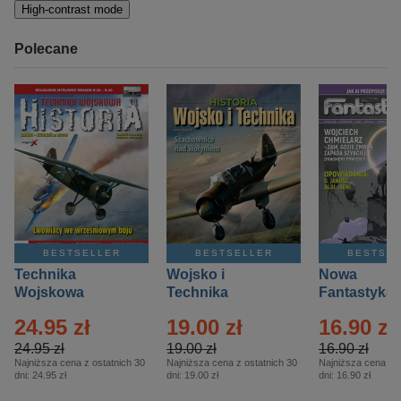
High-contrast mode
Polecane
BESTSELLER
BESTSELLER
BESTSE
Technika
Wojsko i
Nowa
Wojskowa
Technika
Fantastyka 
Historia – Eprasa
Historia Wydanie
Eprasa – 4/
24.95 zł
19.00 zł
16.90 zł
– 2/2026
Specjalne –
Eprasa – 2/2026
24.95 zł
19.00 zł
16.90 zł
Najniższa cena z ostatnich 30
Najniższa cena z ostatnich 30
Najniższa cena z o
dni:
24.95 zł
dni:
19.00 zł
dni:
16.90 zł