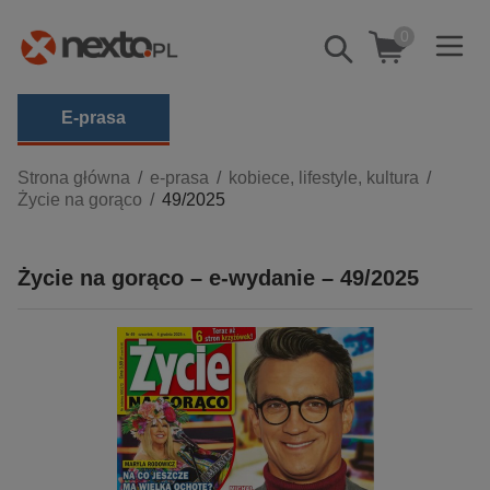
0
Pokaż/schowaj
wyszukiwarkę
E-prasa
Kategorie
Strona główna
e-prasa
kobiece, lifestyle, kultura
Życie na gorąco
49/2025
Zobacz wszystkie E-prasa
budownictwo, aranżacja wnętrz
Życie na gorąco – e-wydanie – 49/2025
biznesowe, branżowe, gospodarka
darmowe wydania
dzienniki
edukacja
hobby, sport, rozrywka
komputery, internet, technologie, informatyka