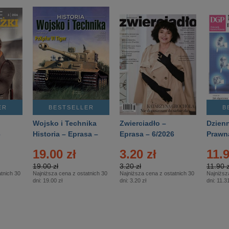
ER
BESTSELLER
B
Wojsko i Technika
Zwierciadło –
Dzienn
6
Historia – Eprasa –
Eprasa – 6/2026
Prawn
2/2026
74/20
19.00 zł
3.20 zł
11.9
19.00 zł
3.20 zł
11.90 z
tnich 30
Najniższa cena z ostatnich 30
Najniższa cena z ostatnich 30
Najniższ
dni:
19.00 zł
dni:
3.20 zł
dni:
11.31