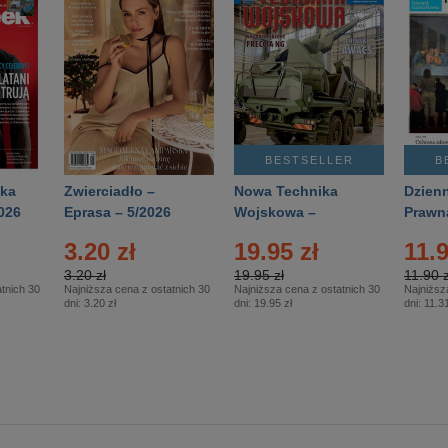
BESTSELLER
B
ka
Zwierciadło –
Nowa Technika
Dzienn
026
Eprasa – 5/2026
Wojskowa –
Prawn
Eprasa – 2/2026
65/20
3.20 zł
19.95 zł
11.9
3.20 zł
19.95 zł
11.90 z
tnich 30
Najniższa cena z ostatnich 30
Najniższa cena z ostatnich 30
Najniższ
dni:
3.20 zł
dni:
19.95 zł
dni:
11.31