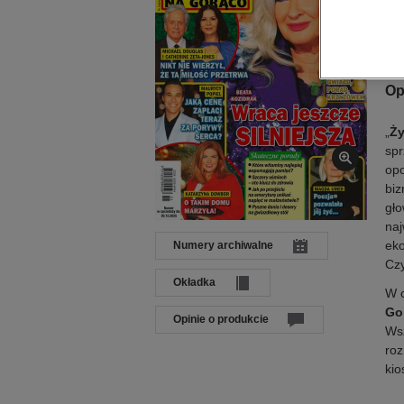
Dat
Języ
Wyd
Op
„
Ży
spr
opo
biz
gło
naj
eko
Numery archiwalne
Czy
Okładka
W c
Go
Opinie o produkcie
Wsz
roz
kio