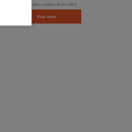
Najniższa cena z ostatnich 30 dni:
4,99 zł
Kup teraz
a