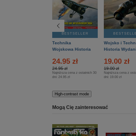
BESTSELLER
BESTSELLER
BESTSELL
Gość Niedzielny -
Technika
Wojsko i Techn
Warszawski –
Wojskowa Historia
Historia Wydan
Eprasa – 14/2026
– Eprasa – 2/2026
Specjalne – Ep
24.95 zł
19.00 zł
– 2/2026
24.95 zł
19.00 zł
Najniższa cena z ostatnich 30
Najniższa cena z osta
dni:
24.95 zł
dni:
19.00 zł
High-contrast mode
Mogą Cię zainteresować