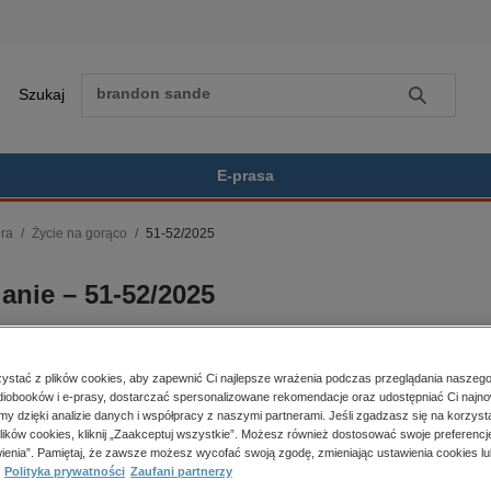
Szukaj
Szukaj
E-prasa
ura
Życie na gorąco
51-52/2025
Zobacz wszystkie E-prasa
polityka, społeczno-informacyjne
anie – 51-52/2025
psychologiczne
inne
popularno-naukowe
historia
stać z plików cookies, aby zapewnić Ci najlepsze wrażenia podczas przeglądania naszego
BESTSELLER
iobooków i e-prasy, dostarczać spersonalizowane rekomendacje oraz udostępniać Ci najno
zdrowie
amy dzięki analizie danych i współpracy z naszymi partnerami. Jeśli zgadzasz się na korzyst
religie
lików cookies, kliknij „Zaakceptuj wszystkie”. Możesz również dostosować swoje preferencje
er:
51-52/2025
Kupując otrzymujesz format:
ienia”. Pamiętaj, że zawsze możesz wycofać swoją zgodę, zmieniając ustawienia cookies lu
Polityka prywatności
Zaufani partnerzy
a dostępności:
18.12.2025
PDF
Dostęp online PDF