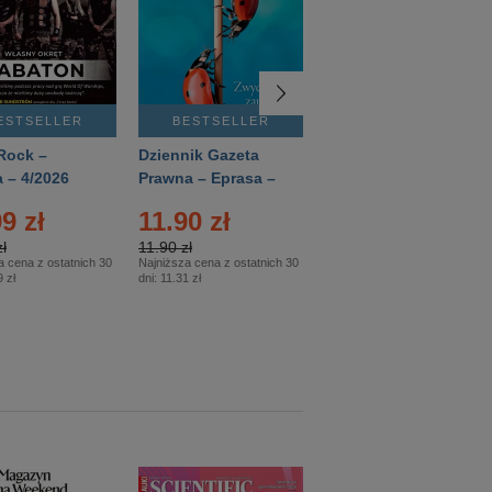
ESTSELLER
BESTSELLER
BESTSELLER
Rock –
Dziennik Gazeta
Świat Wiedzy
 – 4/2026
Prawna – Eprasa –
Historia – Eprasa –
83/2026
2/2026
9 zł
11.90 zł
13.99 zł
ł
11.90 zł
13.99 zł
a cena z ostatnich 30
Najniższa cena z ostatnich 30
Najniższa cena z ostatnich 30
 zł
dni:
11.31 zł
dni:
13.99 zł