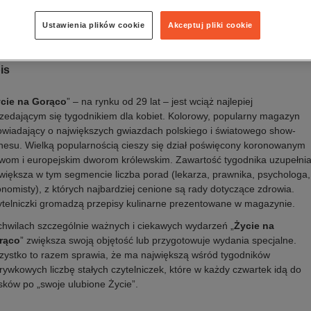
a wydania:
18.12.2025
k publikacji:
polski
Ustawienia plików cookie
Akceptuj pliki cookie
awca:
Bauer Media Group
is
cie na Gorąco
” – na rynku od 29 lat – jest wciąż najlepiej
zedającym się tygodnikiem dla kobiet. Kolorowy, popularny magazyn
wiadający o największych gwiazdach polskiego i światowego show-
nesu. Wielką popularnością cieszy się dział poświęcony koronowanym
wom i europejskim dworom królewskim. Zawartość tygodnika uzupełni
większa w tym segmencie liczba porad (lekarza, prawnika, psychologa,
nomisty), z których najbardziej cenione są rady dotyczące zdrowia.
telniczki gromadzą przepisy kulinarne prezentowane w magazynie.
hwilach szczególnie ważnych i ciekawych wydarzeń „
Życie na
rąco
” zwiększa swoją objętość lub przygotowuje wydania specjalne.
ystko to razem sprawia, że ma największą wśród tygodników
rywkowych liczbę stałych czytelniczek, które w każdy czwartek idą do
sków po „swoje ulubione Życie”.