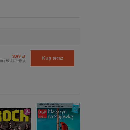
3,69 zł
Kup teraz
ich 30 dni:
4,99 zł