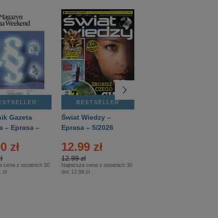
ESTSELLER
BESTSELLER
BESTSELLER
ik Gazeta
Świat Wiedzy –
T3 – Eprasa –
a – Eprasa –
Eprasa – 5/2026
4/2026
26
0 zł
12.99 zł
9.50 zł
ł
12.99 zł
9.50 zł
a cena z ostatnich 30
Najniższa cena z ostatnich 30
Najniższa cena z ostatnich 30
 zł
dni:
12.99 zł
dni:
11.90 zł