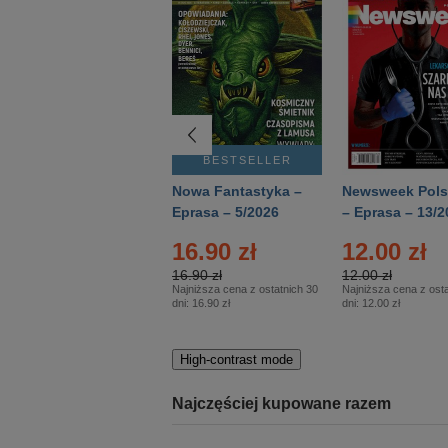
BESTSELLER
BESTSELLER
Deutsch Aktuell –
Nowa Fantastyka –
Newsweek Pols
Eprasa – 2/2026
Eprasa – 5/2026
– Eprasa – 13/2
16.90 zł
12.00 zł
16.90 zł
12.00 zł
Najniższa cena z ostatnich 30
Najniższa cena z osta
dni:
16.90 zł
dni:
12.00 zł
High-contrast mode
Najczęściej kupowane razem