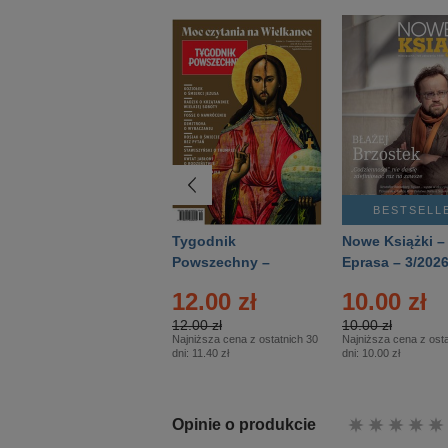
BESTSELLER
BESTSELL
Technika
Tygodnik
Nowe Książki –
Wojskowa Historia
Powszechny –
Eprasa – 3/202
- Numer specjalny
Eprasa – 14/2026
12.00 zł
10.00 zł
– Eprasa – 2/2026
12.00 zł
10.00 zł
Najniższa cena z ostatnich 30
Najniższa cena z osta
dni:
11.40 zł
dni:
10.00 zł
Opinie o produkcie