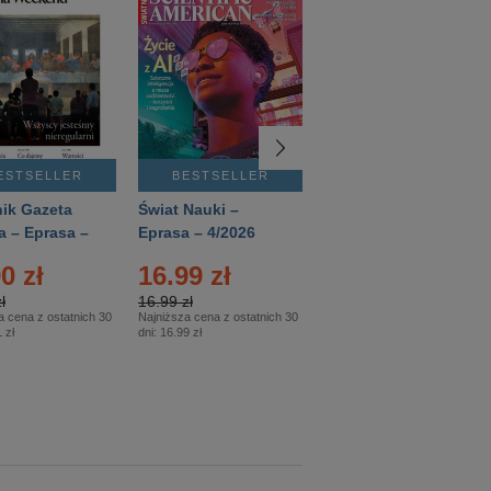
ESTSELLER
BESTSELLER
BESTSELLER
ik Gazeta
Świat Nauki –
Mówią Wieki –
a – Eprasa –
Eprasa – 4/2026
Eprasa – 3/2026
26
0 zł
16.99 zł
12.50 zł
ł
16.99 zł
12.50 zł
a cena z ostatnich 30
Najniższa cena z ostatnich 30
Najniższa cena z ostatnich 30
 zł
dni:
16.99 zł
dni:
12.50 zł