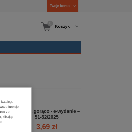
Twoje konto
0
Koszyk
 katalogu
wsze funkcje,
Życie na gorąco - e-wydanie –
anie ze
51-52/2025
, klikając
b
3,69 zł