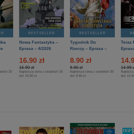
ER
BESTSELLER
BESTSELLER
B
ika
Nowa Fantastyka –
Tygodnik Do
Teraz 
ie
Eprasa – 4/2026
Rzeczy – Eprasa –
Eprasa
rasa
14/2026
16.90 zł
8.90 zł
14.9
16.90 zł
8.90 zł
14.99 z
tnich 30
Najniższa cena z ostatnich 30
Najniższa cena z ostatnich 30
Najniższ
dni:
16.90 zł
dni:
8.90 zł
dni:
14.99