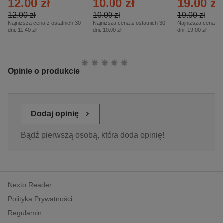
12.00 zł
10.00 zł
19.00 zł
– 2/2026
12.00 zł
10.00 zł
19.00 zł
Najniższa cena z ostatnich 30
Najniższa cena z ostatnich 30
Najniższa cena z o
dni:
11.40 zł
dni:
10.00 zł
dni:
19.00 zł
Ocena:
Opinie o produkcie
Dodaj opinię
Bądź pierwszą osobą, która doda opinię!
Nexto Reader
Polityka Prywatności
Regulamin