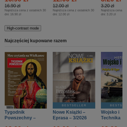
16.90 zł
12.00 zł
3.20 zł
Najniższa cena z ostatnich 30
Najniższa cena z ostatnich 30
Najniższa cena z o
dni:
16.90 zł
dni:
12.00 zł
dni:
3.20 zł
High-contrast mode
Najczęściej kupowane razem
BESTSELLER
BESTSE
Tygodnik
Nowe Książki –
Wojsko i
Powszechny –
Eprasa – 3/2026
Technika
Eprasa – 14/2026
Historia – E