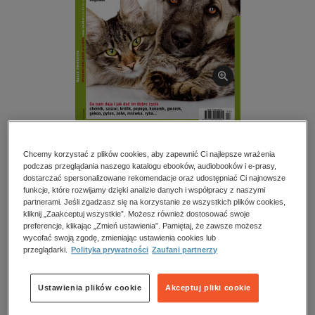
kobiece, lifestyle, kultura
polityka, społeczno-informacyjne
psychologiczne
inne
popularno-naukowe
historia
zdrowie
Żyjmy lepiej – eprasa – 2/2020 (Nasze zwierzęta)
Chcemy korzystać z plików cookies, aby zapewnić Ci najlepsze wrażenia
religie
podczas przeglądania naszego katalogu ebooków, audiobooków i e-prasy,
Przeczytaj fragment
dostarczać spersonalizowane rekomendacje oraz udostępniać Ci najnowsze
funkcje, które rozwijamy dzięki analizie danych i współpracy z naszymi
partnerami. Jeśli zgadzasz się na korzystanie ze wszystkich plików cookies,
Numery archiwalne
kliknij „Zaakceptuj wszystkie”. Możesz również dostosować swoje
preferencje, klikając „Zmień ustawienia”. Pamiętaj, że zawsze możesz
wycofać swoją zgodę, zmieniając ustawienia cookies lub
Spis treści
przeglądarki.
Polityka prywatności
Zaufani partnerzy
Kupując otrzymujesz format:
PDF
EPUB
MOBI
Ustawienia plików cookie
Akceptuj pliki cookie
Dostęp online EPUB
Dostęp online PDF