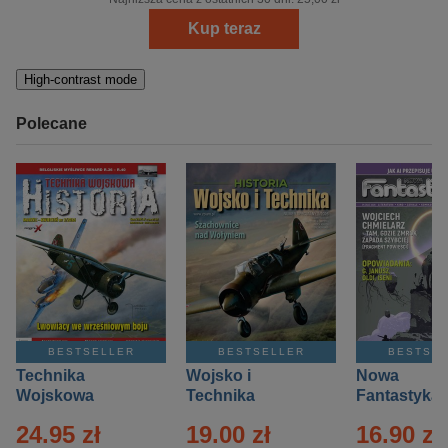
Kup teraz
High-contrast mode
Polecane
BESTSELLER
BESTSELLER
BESTSE
Technika
Wojsko i
Nowa
Wojskowa
Technika
Fantastyka 
Historia – Eprasa
Historia Wydanie
Eprasa – 4/
24.95 zł
19.00 zł
16.90 zł
– 2/2026
Specjalne –