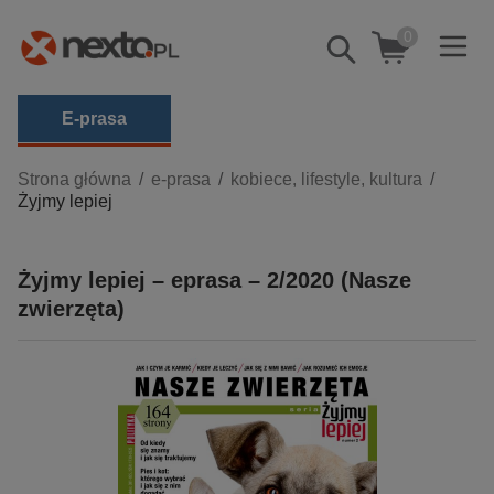
0
Pokaż/schowaj
wyszukiwarkę
E-prasa
Kategorie
Strona główna
e-prasa
kobiece, lifestyle, kultura
Żyjmy lepiej
Zobacz wszystkie E-prasa
budownictwo, aranżacja wnętrz
Żyjmy lepiej – eprasa – 2/2020 (Nasze
biznesowe, branżowe, gospodarka
zwierzęta)
darmowe wydania
dzienniki
edukacja
hobby, sport, rozrywka
komputery, internet, technologie, informatyka