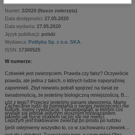
Numer:
2/2020 (Nasze zwierzęta)
Data dostępności:
27.05.2020
Data wydania:
27.05.2020
Język publikacji:
polski
Wydawca:
Polityka Sp. z o.o. SKA.
ISSN:
17300525
W numerze:
Człowiek jest zwierzęciem. Prawda czy fałsz? Oczywiście
prawda, ale jedna z takich, o których ludzie najwyraźniej
zapomnieli. Zbyt niewielu potrafi spojrzeć na świat ze
świadomością, że jesteśmy biologiczną mniejszością. Bo
cóż z tego? Przecież jesteśmy panami stworzenia. Mamy
Zachęcanie ludzi do pamiętania o swojej zwierzęcości nie
kulturę, mamy cywilizację. I światopogląd, w którym coś
wydaje się jednak jedynym słusznym rozwiązaniem.
takiego jak bycie ssakiem raczej się nie mieści.
Lepszym jest traktowanie zwierząt po prostu po ludzku
(jeśli odejmiemy wszystko to, co w zachowaniu człowieka
jest złe i okrutne). Zauważanie tego, o czym mówi Olga