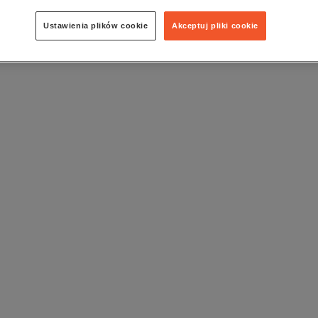
awca:
Wydawnictwo Prasa Beskidzka
z o.o.
Ustawienia plików cookie
Akceptuj pliki cookie