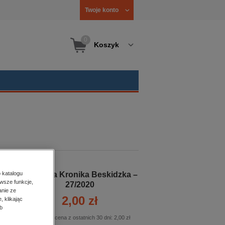
Twoje konto
0
Koszyk
Żywiecka Kronika Beskidzka –
 katalogu
wsze funkcje,
27/2020
anie ze
2,00 zł
, klikając
b
Najniższa cena z ostatnich 30 dni:
2,00 zł