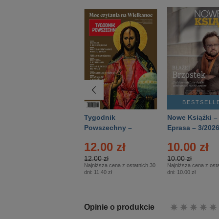
BESTSELLER
BESTSELL
Technika
Tygodnik
Nowe Książki –
Wojskowa Historia
Powszechny –
Eprasa – 3/202
- Numer specjalny
Eprasa – 14/2026
12.00 zł
10.00 zł
– Eprasa – 2/2026
12.00 zł
10.00 zł
Najniższa cena z ostatnich 30
Najniższa cena z osta
dni:
11.40 zł
dni:
10.00 zł
Opinie o produkcie