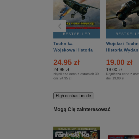
BESTSELLER
BESTSELLER
BESTSELL
Gość Niedzielny -
Technika
Wojsko i Techn
Warszawski –
Wojskowa Historia
Historia Wydan
Eprasa – 14/2026
– Eprasa – 2/2026
Specjalne – Ep
4.00 zł
24.95 zł
19.00 zł
– 2/2026
4.00 zł
24.95 zł
19.00 zł
Najniższa cena z ostatnich 30
Najniższa cena z ostatnich 30
Najniższa cena z osta
dni:
3.80 zł
dni:
24.95 zł
dni:
19.00 zł
High-contrast mode
Mogą Cię zainteresować