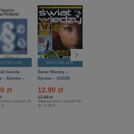
ESTSELLER
BESTSELLER
BESTSELLER
ik Gazeta
Świat Wiedzy –
T3 – Eprasa –
a – Eprasa –
Eprasa – 5/2026
4/2026
26
0 zł
12.99 zł
9.50 zł
ł
12.99 zł
9.50 zł
a cena z ostatnich 30
Najniższa cena z ostatnich 30
Najniższa cena z ostatnich 30
 zł
dni:
12.99 zł
dni:
11.90 zł