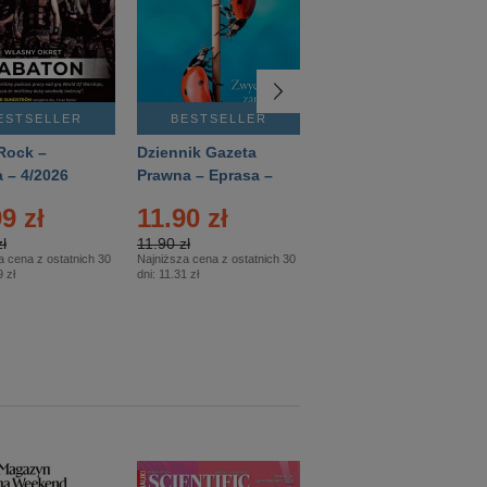
ESTSELLER
BESTSELLER
BESTSELLER
Rock –
Dziennik Gazeta
Świat Wiedzy
 – 4/2026
Prawna – Eprasa –
Historia – Eprasa –
83/2026
2/2026
9 zł
11.90 zł
13.99 zł
ł
11.90 zł
13.99 zł
a cena z ostatnich 30
Najniższa cena z ostatnich 30
Najniższa cena z ostatnich 30
 zł
dni:
11.31 zł
dni:
13.99 zł