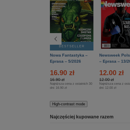
BESTSELLER
BESTSELLER
Deutsch Aktuell –
Nowa Fantastyka –
Newsweek Pols
Eprasa – 2/2026
Eprasa – 5/2026
– Eprasa – 13/2
16.90 zł
12.00 zł
16.90 zł
12.00 zł
Najniższa cena z ostatnich 30
Najniższa cena z osta
dni:
16.90 zł
dni:
12.00 zł
High-contrast mode
Najczęściej kupowane razem