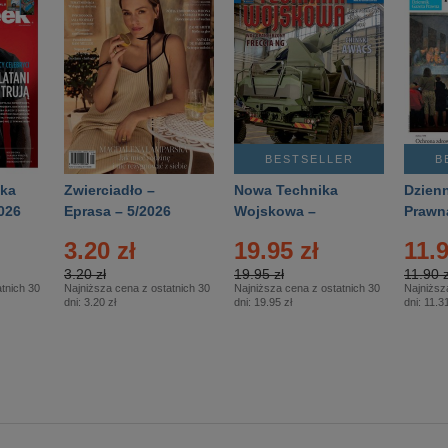
BESTSELLER
B
ka
Zwierciadło –
Nowa Technika
Dzienn
026
Eprasa – 5/2026
Wojskowa –
Prawn
Eprasa – 2/2026
65/20
3.20 zł
19.95 zł
11.9
3.20 zł
19.95 zł
11.90 z
tnich 30
Najniższa cena z ostatnich 30
Najniższa cena z ostatnich 30
Najniższ
dni:
3.20 zł
dni:
19.95 zł
dni:
11.31