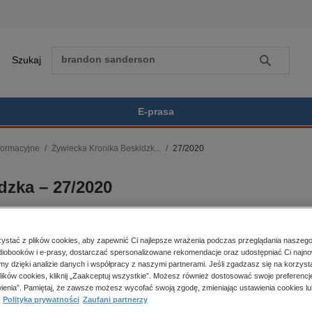
Szukaj
Szukaj
E-prasa
nformacyjne
Żywiecka Kronika Beskidzk...
27/2020
Zobacz wszystkie E-prasa
polityka, społeczno-informacyjne
dzka – 27/2020
psychologiczne
inne
popularno-naukowe
historia
stać z plików cookies, aby zapewnić Ci najlepsze wrażenia podczas przeglądania naszego
iobooków i e-prasy, dostarczać spersonalizowane rekomendacje oraz udostępniać Ci najno
zdrowie
amy dzięki analizie danych i współpracy z naszymi partnerami. Jeśli zgadzasz się na korzyst
er:
27/2020
Kupując otrzymujesz format:
religie
lików cookies, kliknij „Zaakceptuj wszystkie”. Możesz również dostosować swoje preferencje
a dostępności:
09.07.2020
PDF
Dostęp online PDF
ienia”. Pamiętaj, że zawsze możesz wycofać swoją zgodę, zmieniając ustawienia cookies lu
a wydania:
09.07.2020
Polityka prywatności
Zaufani partnerzy
k publikacji:
polski