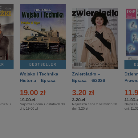
ER
BESTSELLER
B
Wojsko i Technika
Zwierciadło –
Dzienn
6
Historia – Eprasa –
Eprasa – 6/2026
Prawn
2/2026
74/20
19.00 zł
3.20 zł
11.9
19.00 zł
3.20 zł
11.90 z
tnich 30
Najniższa cena z ostatnich 30
Najniższa cena z ostatnich 30
Najniższ
dni:
19.00 zł
dni:
3.20 zł
dni:
11.31