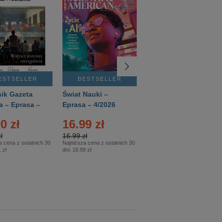
ESTSELLER
BESTSELLER
BESTSELLER
ik Gazeta
Świat Nauki –
Mówią Wieki –
a – Eprasa –
Eprasa – 4/2026
Eprasa – 3/2026
26
0 zł
16.99 zł
12.50 zł
ł
16.99 zł
12.50 zł
a cena z ostatnich 30
Najniższa cena z ostatnich 30
Najniższa cena z ostatnich 30
 zł
dni:
16.99 zł
dni:
12.50 zł