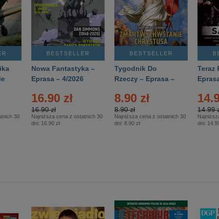
ER
BESTSELLER
BESTSELLER
B
ika
Nowa Fantastyka –
Tygodnik Do
Teraz 
ie
Eprasa – 4/2026
Rzeczy – Eprasa –
Eprasa
rasa
14/2026
16.90 zł
8.90 zł
14.9
16.90 zł
8.90 zł
14.99 z
tnich 30
Najniższa cena z ostatnich 30
Najniższa cena z ostatnich 30
Najniższ
dni:
16.90 zł
dni:
8.90 zł
dni:
14.99