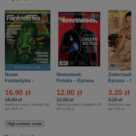
BESTSELLER
Nowa
Newsweek
Zwierciadło
Fantastyka –
Polska – Eprasa
Eprasa – 5/
Eprasa – 5/2026
– 13/2026
16.90 zł
12.00 zł
3.20 zł
16.90 zł
12.00 zł
3.20 zł
Najniższa cena z ostatnich 30
Najniższa cena z ostatnich 30
Najniższa cena z o
dni:
16.90 zł
dni:
12.00 zł
dni:
3.20 zł
High-contrast mode