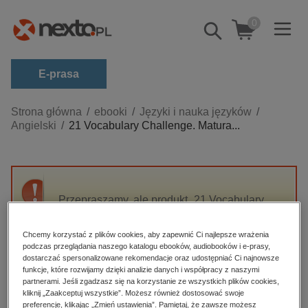
0
Pokaż/schowaj
wyszukiwarkę
E-prasa
Kategorie
Strona główna
ebooki
Języki i nauka języków
Angielski
21 Vocabulary Challenge. Matura...
Zobacz wszystkie E-prasa
budownictwo, aranżacja wnętrz
biznesowe, branżowe, gospodarka
Przepraszamy, ale produkt „21 Vocabulary
darmowe wydania
Challenge. Matura dwujezyczna. Część 1” nie
dzienniki
jest dostępny.
Chcemy korzystać z plików cookies, aby zapewnić Ci najlepsze wrażenia
edukacja
podczas przeglądania naszego katalogu ebooków, audiobooków i e-prasy,
dostarczać spersonalizowane rekomendacje oraz udostępniać Ci najnowsze
High-contrast mode
hobby, sport, rozrywka
funkcje, które rozwijamy dzięki analizie danych i współpracy z naszymi
partnerami. Jeśli zgadzasz się na korzystanie ze wszystkich plików cookies,
komputery, internet, technologie, informatyka
kliknij „Zaakceptuj wszystkie”. Możesz również dostosować swoje
Polecane
preferencje, klikając „Zmień ustawienia”. Pamiętaj, że zawsze możesz