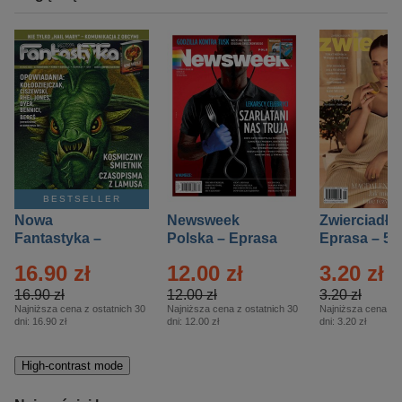
BESTSELLER
Nowa
Newsweek
Zwierciadło
Fantastyka –
Polska – Eprasa
Eprasa – 5/
Eprasa – 5/2026
– 13/2026
16.90 zł
12.00 zł
3.20 zł
16.90 zł
12.00 zł
3.20 zł
Najniższa cena z ostatnich 30
Najniższa cena z ostatnich 30
Najniższa cena z o
dni:
16.90 zł
dni:
12.00 zł
dni:
3.20 zł
High-contrast mode