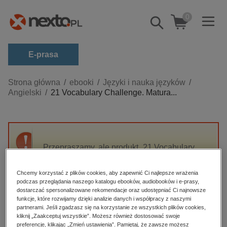
0
Pokaż/schowaj
wyszukiwarkę
E-prasa
Kategorie
Strona główna
ebooki
Języki i nauka języków
Angielski
21 Vocabulary Challenge. Matura...
Zobacz wszystkie E-prasa
budownictwo, aranżacja wnętrz
biznesowe, branżowe, gospodarka
Przepraszamy, ale produkt „21 Vocabulary
darmowe wydania
Challenge. Matura podstawowa. Część 1” nie
dzienniki
jest dostępny.
Chcemy korzystać z plików cookies, aby zapewnić Ci najlepsze wrażenia
edukacja
podczas przeglądania naszego katalogu ebooków, audiobooków i e-prasy,
dostarczać spersonalizowane rekomendacje oraz udostępniać Ci najnowsze
High-contrast mode
hobby, sport, rozrywka
funkcje, które rozwijamy dzięki analizie danych i współpracy z naszymi
partnerami. Jeśli zgadzasz się na korzystanie ze wszystkich plików cookies,
komputery, internet, technologie, informatyka
kliknij „Zaakceptuj wszystkie”. Możesz również dostosować swoje
Polecane
preferencje, klikając „Zmień ustawienia”. Pamiętaj, że zawsze możesz