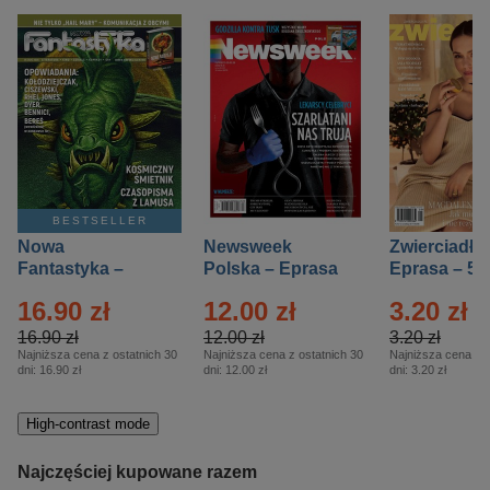
BESTSELLER
Nowa
Newsweek
Zwierciadło
Fantastyka –
Polska – Eprasa
Eprasa – 5/
Eprasa – 5/2026
– 13/2026
16.90 zł
12.00 zł
3.20 zł
16.90 zł
12.00 zł
3.20 zł
Najniższa cena z ostatnich 30
Najniższa cena z ostatnich 30
Najniższa cena z o
dni:
16.90 zł
dni:
12.00 zł
dni:
3.20 zł
High-contrast mode
Najczęściej kupowane razem