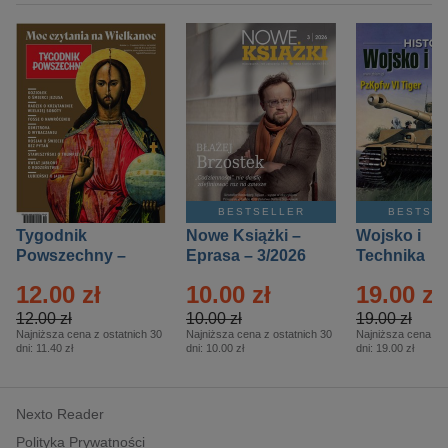
BESTSELLER
BESTSE
Tygodnik
Nowe Książki –
Wojsko i
Powszechny –
Eprasa – 3/2026
Technika
Eprasa – 14/2026
Historia – E
12.00 zł
10.00 zł
19.00 zł
– 2/2026
12.00 zł
10.00 zł
19.00 zł
Najniższa cena z ostatnich 30
Najniższa cena z ostatnich 30
Najniższa cena z o
dni:
11.40 zł
dni:
10.00 zł
dni:
19.00 zł
Nexto Reader
Polityka Prywatności