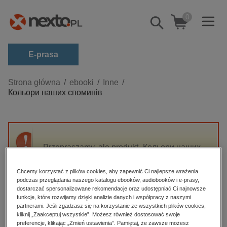
0
Pokaż/schowaj
wyszukiwarkę
E-prasa
Kategorie
Strona główna
ebooki
Inne
Кольори наших споминів
Zobacz wszystkie E-prasa
budownictwo, aranżacja wnętrz
biznesowe, branżowe, gospodarka
Przepraszamy, ale produkt „Кольори наших
darmowe wydania
споминів” nie jest dostępny.
dzienniki
Chcemy korzystać z plików cookies, aby zapewnić Ci najlepsze wrażenia
podczas przeglądania naszego katalogu ebooków, audiobooków i e-prasy,
edukacja
High-contrast mode
dostarczać spersonalizowane rekomendacje oraz udostępniać Ci najnowsze
hobby, sport, rozrywka
funkcje, które rozwijamy dzięki analizie danych i współpracy z naszymi
partnerami. Jeśli zgadzasz się na korzystanie ze wszystkich plików cookies,
Polecane
komputery, internet, technologie, informatyka
kliknij „Zaakceptuj wszystkie”. Możesz również dostosować swoje
preferencje, klikając „Zmień ustawienia”. Pamiętaj, że zawsze możesz