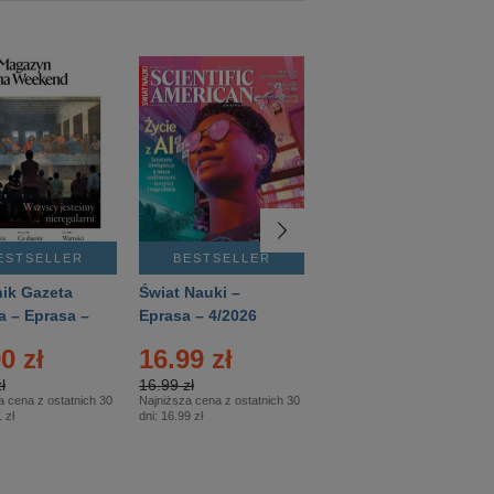
ESTSELLER
BESTSELLER
BESTSELLER
ik Gazeta
Świat Nauki –
Mówią Wieki –
a – Eprasa –
Eprasa – 4/2026
Eprasa – 3/2026
26
0 zł
16.99 zł
12.50 zł
ł
16.99 zł
12.50 zł
a cena z ostatnich 30
Najniższa cena z ostatnich 30
Najniższa cena z ostatnich 30
 zł
dni:
16.99 zł
dni:
12.50 zł