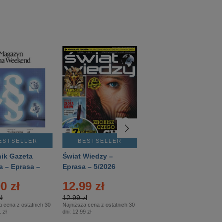
ESTSELLER
BESTSELLER
BESTSELLER
ik Gazeta
Świat Wiedzy –
T3 – Eprasa –
a – Eprasa –
Eprasa – 5/2026
4/2026
26
0 zł
12.99 zł
9.50 zł
ł
12.99 zł
9.50 zł
a cena z ostatnich 30
Najniższa cena z ostatnich 30
Najniższa cena z ostatnich 30
 zł
dni:
12.99 zł
dni:
11.90 zł