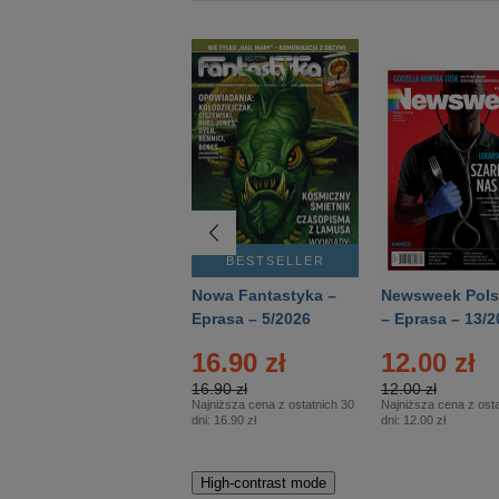
BESTSELLER
BESTSELLER
Deutsch Aktuell –
Nowa Fantastyka –
Newsweek Pols
Eprasa – 2/2026
Eprasa – 5/2026
– Eprasa – 13/2
16.90 zł
12.00 zł
16.90 zł
12.00 zł
Najniższa cena z ostatnich 30
Najniższa cena z osta
dni:
16.90 zł
dni:
12.00 zł
High-contrast mode