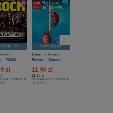
ESTSELLER
BESTSELLER
BESTSELLER
Rock –
Dziennik Gazeta
Świat Wiedzy
 – 4/2026
Prawna – Eprasa –
Historia – Eprasa –
83/2026
2/2026
9 zł
11.90 zł
13.99 zł
ł
11.90 zł
13.99 zł
a cena z ostatnich 30
Najniższa cena z ostatnich 30
Najniższa cena z ostatnich 30
 zł
dni:
11.31 zł
dni:
13.99 zł