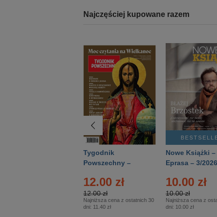
Najczęściej kupowane razem
BESTSELLER
BESTSELL
Technika
Tygodnik
Nowe Książki –
Wojskowa Historia
Powszechny –
Eprasa – 3/202
- Numer specjalny
Eprasa – 14/2026
12.00 zł
10.00 zł
– Eprasa – 2/2026
12.00 zł
10.00 zł
Najniższa cena z ostatnich 30
Najniższa cena z osta
dni:
11.40 zł
dni:
10.00 zł