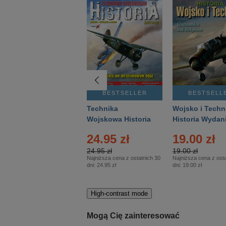
BESTSELLER
BESTSELLER
BESTSELL
Gość Niedzielny -
Technika
Wojsko i Techn
Warszawski –
Wojskowa Historia
Historia Wydan
Eprasa – 14/2026
– Eprasa – 2/2026
Specjalne – Ep
24.95 zł
19.00 zł
– 2/2026
24.95 zł
19.00 zł
Najniższa cena z ostatnich 30
Najniższa cena z osta
dni:
24.95 zł
dni:
19.00 zł
High-contrast mode
Mogą Cię zainteresować