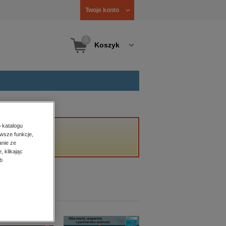
Twoje konto
0
Koszyk
 katalogu
wsze funkcje,
anie ze
, klikając
b