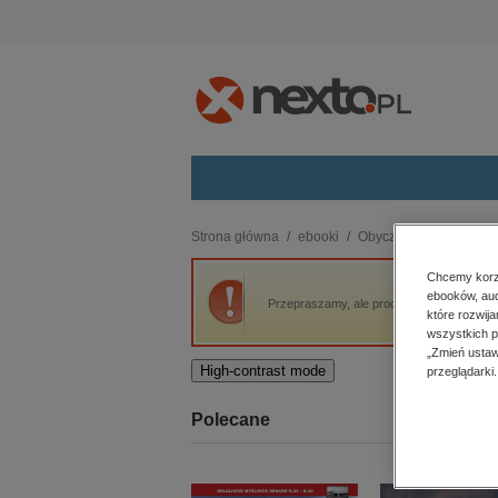
Kategorie
Strona główna
ebooki
Obyczajowe
A Daugh
budownictwo, aranżacja wnętrz
Chcemy korzy
ebooków, aud
biznesowe, branżowe, gospodarka
Przepraszamy, ale produkt „A Daughter of 
które rozwij
darmowe wydania
wszystkich p
dzienniki
„Zmień ustaw
High-contrast mode
przeglądarki.
edukacja
hobby, sport, rozrywka
Polecane
komputery, internet, technologie,
informatyka
kobiece, lifestyle, kultura