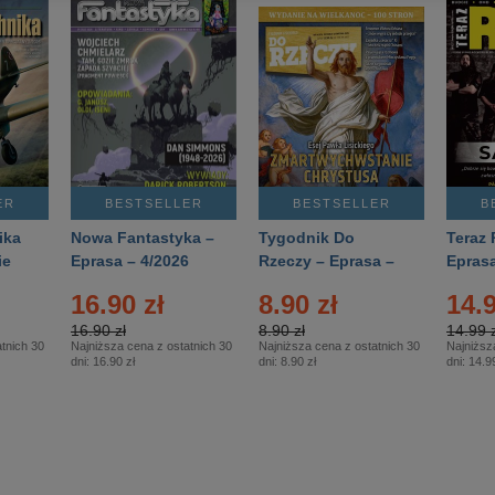
ER
BESTSELLER
BESTSELLER
B
ika
Nowa Fantastyka –
Tygodnik Do
Teraz 
ie
Eprasa – 4/2026
Rzeczy – Eprasa –
Eprasa
rasa
14/2026
16.90 zł
8.90 zł
14.9
16.90 zł
8.90 zł
14.99 z
tnich 30
Najniższa cena z ostatnich 30
Najniższa cena z ostatnich 30
Najniższ
dni:
16.90 zł
dni:
8.90 zł
dni:
14.99