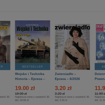
ER
BESTSELLER
B
Wojsko i Technika
Zwierciadło –
Dzienn
6
Historia – Eprasa –
Eprasa – 6/2026
Prawn
2/2026
74/20
19.00 zł
3.20 zł
11.9
19.00 zł
3.20 zł
11.90 z
tnich 30
Najniższa cena z ostatnich 30
Najniższa cena z ostatnich 30
Najniższ
dni:
19.00 zł
dni:
3.20 zł
dni:
11.31