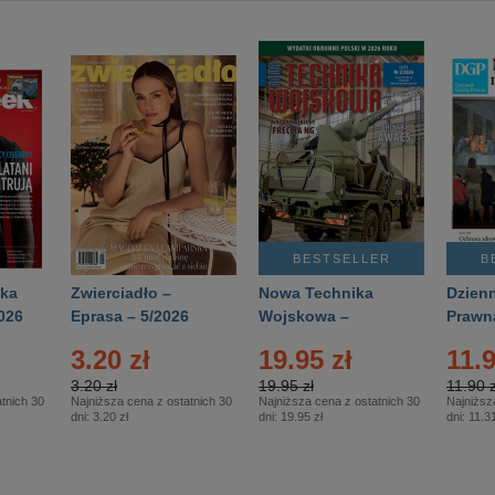
BESTSELLER
B
ka
Zwierciadło –
Nowa Technika
Dzienn
026
Eprasa – 5/2026
Wojskowa –
Prawn
Eprasa – 2/2026
65/20
3.20 zł
19.95 zł
11.9
3.20 zł
19.95 zł
11.90 z
tnich 30
Najniższa cena z ostatnich 30
Najniższa cena z ostatnich 30
Najniższ
dni:
3.20 zł
dni:
19.95 zł
dni:
11.31