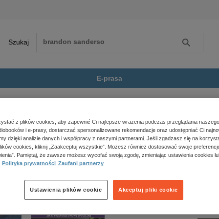
Szukaj
Szukaj
E-prasa
ter of To-day
Zobacz wszystkie E-prasa
polityka, społeczno-informacyjne
stać z plików cookies, aby zapewnić Ci najlepsze wrażenia podczas przeglądania naszego
iobooków i e-prasy, dostarczać spersonalizowane rekomendacje oraz udostępniać Ci najno
psychologiczne
To-day” nie jest dostępny.
amy dzięki analizie danych i współpracy z naszymi partnerami. Jeśli zgadzasz się na korzyst
inne
lików cookies, kliknij „Zaakceptuj wszystkie”. Możesz również dostosować swoje preferencje
popularno-naukowe
ienia”. Pamiętaj, że zawsze możesz wycofać swoją zgodę, zmieniając ustawienia cookies lu
Polityka prywatności
Zaufani partnerzy
historia
zdrowie
religie
Ustawienia plików cookie
Akceptuj pliki cookie