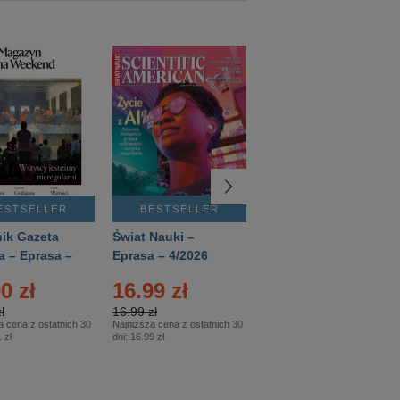
ESTSELLER
BESTSELLER
BESTSELLER
ik Gazeta
Świat Nauki –
Mówią Wieki –
a – Eprasa –
Eprasa – 4/2026
Eprasa – 3/2026
26
0 zł
16.99 zł
12.50 zł
ł
16.99 zł
12.50 zł
a cena z ostatnich 30
Najniższa cena z ostatnich 30
Najniższa cena z ostatnich 30
 zł
dni:
16.99 zł
dni:
12.50 zł