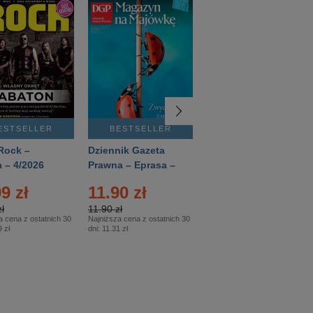
ESTSELLER
BESTSELLER
BESTSELLER
Rock –
Dziennik Gazeta
Świat Wiedzy
 – 4/2026
Prawna – Eprasa –
Historia – Eprasa –
83/2026
2/2026
9 zł
11.90 zł
13.99 zł
ł
11.90 zł
13.99 zł
a cena z ostatnich 30
Najniższa cena z ostatnich 30
Najniższa cena z ostatnich 30
 zł
dni:
11.31 zł
dni:
13.99 zł