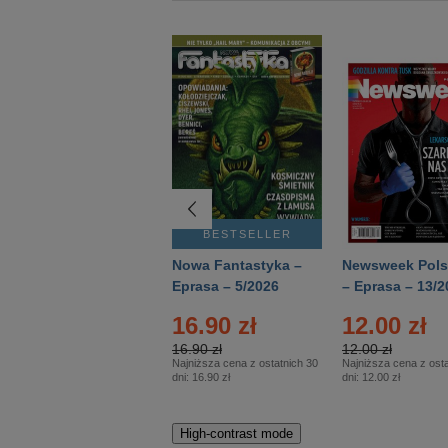
BESTSELLER
BESTSELLER
Deutsch Aktuell –
Nowa Fantastyka –
Newsweek Pols
Eprasa – 2/2026
Eprasa – 5/2026
– Eprasa – 13/2
16.90 zł
12.00 zł
16.90 zł
12.00 zł
Najniższa cena z ostatnich 30
Najniższa cena z osta
dni:
16.90 zł
dni:
12.00 zł
High-contrast mode