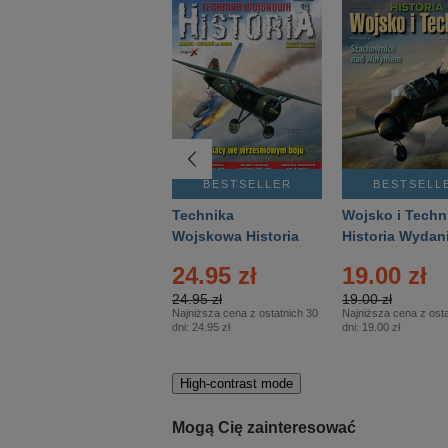
BESTSELLER
BESTSELLER
BESTSELL
Gość Niedzielny -
Technika
Wojsko i Techn
Warszawski –
Wojskowa Historia
Historia Wydan
Eprasa – 14/2026
– Eprasa – 2/2026
Specjalne – Ep
24.95 zł
19.00 zł
– 2/2026
24.95 zł
19.00 zł
Najniższa cena z ostatnich 30
Najniższa cena z osta
dni:
24.95 zł
dni:
19.00 zł
High-contrast mode
Mogą Cię zainteresować