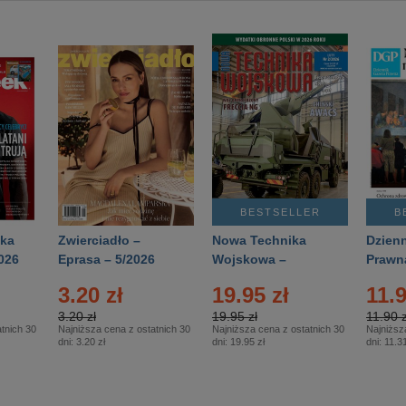
BESTSELLER
B
ka
Zwierciadło –
Nowa Technika
Dzienn
026
Eprasa – 5/2026
Wojskowa –
Prawn
Eprasa – 2/2026
65/20
3.20 zł
19.95 zł
11.9
3.20 zł
19.95 zł
11.90 z
tnich 30
Najniższa cena z ostatnich 30
Najniższa cena z ostatnich 30
Najniższ
dni:
3.20 zł
dni:
19.95 zł
dni:
11.31