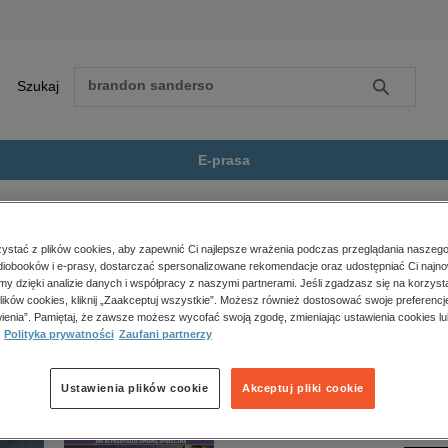
Szukaj
Szukaj
E-prasa
zdrowego stylu życia
Zobacz wszystkie E-prasa
polityka, społeczno-informacyjne
stać z plików cookies, aby zapewnić Ci najlepsze wrażenia podczas przeglądania naszego
iobooków i e-prasy, dostarczać spersonalizowane rekomendacje oraz udostępniać Ci najno
psychologiczne
tylu życia” nie jest dostępny.
amy dzięki analizie danych i współpracy z naszymi partnerami. Jeśli zgadzasz się na korzyst
inne
lików cookies, kliknij „Zaakceptuj wszystkie”. Możesz również dostosować swoje preferencje
popularno-naukowe
ienia”. Pamiętaj, że zawsze możesz wycofać swoją zgodę, zmieniając ustawienia cookies lu
Polityka prywatności
Zaufani partnerzy
historia
zdrowie
religie
Ustawienia plików cookie
Akceptuj pliki cookie