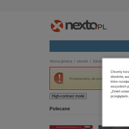
Kategorie
Strona główna
ebooki
Zdrowie i uroda
ABC 
budownictwo, aranżacja wnętrz
Chcemy korzy
ebooków, aud
biznesowe, branżowe, gospodarka
Przepraszamy, ale produkt „ABC zdrowego s
które rozwij
darmowe wydania
wszystkich p
dzienniki
„Zmień ustaw
High-contrast mode
przeglądarki.
edukacja
hobby, sport, rozrywka
Polecane
komputery, internet, technologie,
informatyka
kobiece, lifestyle, kultura