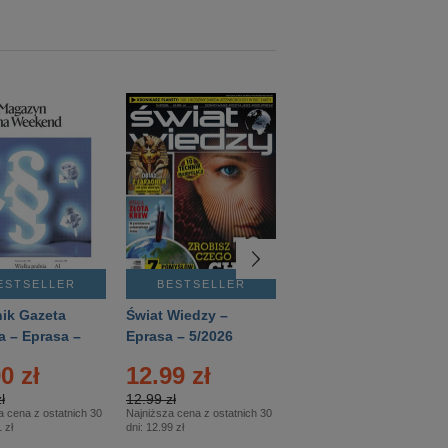
ESTSELLER
BESTSELLER
BESTSELLER
ik Gazeta
Świat Wiedzy –
T3 – Eprasa –
a – Eprasa –
Eprasa – 5/2026
4/2026
26
0 zł
12.99 zł
9.50 zł
ł
12.99 zł
9.50 zł
a cena z ostatnich 30
Najniższa cena z ostatnich 30
Najniższa cena z ostatnich 30
 zł
dni:
12.99 zł
dni:
11.90 zł