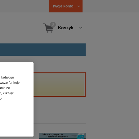
Twoje konto
0
Koszyk
 katalogu
wsze funkcje,
anie ze
, klikając
b