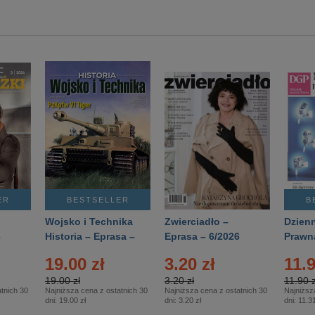
ER
BESTSELLER
B
Wojsko i Technika
Zwierciadło –
Dzienn
6
Historia – Eprasa –
Eprasa – 6/2026
Prawn
2/2026
74/20
19.00 zł
3.20 zł
11.9
19.00 zł
3.20 zł
11.90 z
tnich 30
Najniższa cena z ostatnich 30
Najniższa cena z ostatnich 30
Najniższ
dni:
19.00 zł
dni:
3.20 zł
dni:
11.31