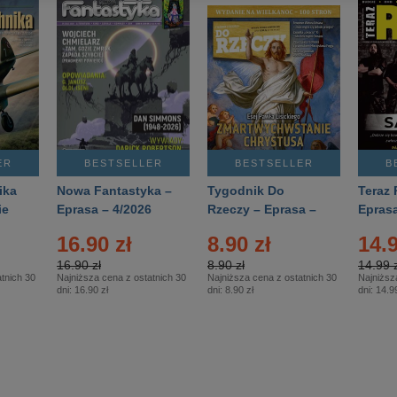
ER
BESTSELLER
BESTSELLER
B
ika
Nowa Fantastyka –
Tygodnik Do
Teraz 
ie
Eprasa – 4/2026
Rzeczy – Eprasa –
Eprasa
rasa
14/2026
16.90 zł
8.90 zł
14.9
16.90 zł
8.90 zł
14.99 z
tnich 30
Najniższa cena z ostatnich 30
Najniższa cena z ostatnich 30
Najniższ
dni:
16.90 zł
dni:
8.90 zł
dni:
14.99