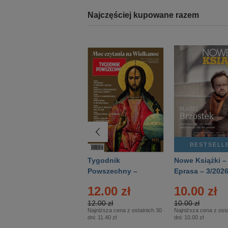
Najczęściej kupowane razem
BESTSELLER
BESTSELL
Technika
Tygodnik
Nowe Książki –
Wojskowa Historia
Powszechny –
Eprasa – 3/202
- Numer specjalny
Eprasa – 14/2026
12.00 zł
10.00 zł
– Eprasa – 2/2026
12.00 zł
10.00 zł
Najniższa cena z ostatnich 30
Najniższa cena z osta
dni:
11.40 zł
dni:
10.00 zł