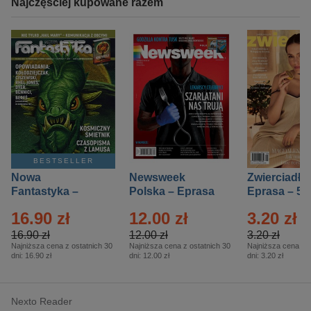
Najczęściej kupowane razem
BESTSELLER
Nowa
Newsweek
Zwierciadło
Fantastyka –
Polska – Eprasa
Eprasa – 5/
Eprasa – 5/2026
– 13/2026
16.90 zł
12.00 zł
3.20 zł
16.90 zł
12.00 zł
3.20 zł
Najniższa cena z ostatnich 30
Najniższa cena z ostatnich 30
Najniższa cena z o
dni:
16.90 zł
dni:
12.00 zł
dni:
3.20 zł
Nexto Reader