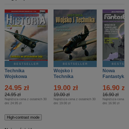
BESTSELLER
BESTSELLER
BESTSE
Technika
Wojsko i
Nowa
Wojskowa
Technika
Fantastyka 
Historia – Eprasa
Historia Wydanie
Eprasa – 4/
24.95 zł
19.00 zł
16.90 zł
– 2/2026
Specjalne –
Eprasa – 2/2026
24.95 zł
19.00 zł
16.90 zł
Najniższa cena z ostatnich 30
Najniższa cena z ostatnich 30
Najniższa cena z o
dni:
24.95 zł
dni:
19.00 zł
dni:
16.90 zł
High-contrast mode