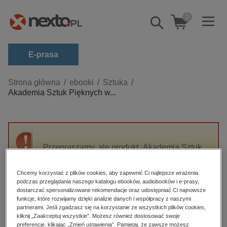
0
Pokaż/schowaj
wyszukiwarkę
E-prasa
Kategorie
Strona główna
ebooki
Sztuka
Akademia Sztuk Pięknych w...
Zobacz wszystkie E-prasa
budownictwo, aranżacja wnętrz
biznesowe, branżowe, gospodarka
Przepraszamy, ale produkt „Akademia Sztuk
darmowe wydania
Pięknych w Krakowie w latach 1945-1956” nie
dzienniki
jest dostępny.
Chcemy korzystać z plików cookies, aby zapewnić Ci najlepsze wrażenia
edukacja
podczas przeglądania naszego katalogu ebooków, audiobooków i e-prasy,
dostarczać spersonalizowane rekomendacje oraz udostępniać Ci najnowsze
High-contrast mode
hobby, sport, rozrywka
funkcje, które rozwijamy dzięki analizie danych i współpracy z naszymi
partnerami. Jeśli zgadzasz się na korzystanie ze wszystkich plików cookies,
komputery, internet, technologie, informatyka
kliknij „Zaakceptuj wszystkie”. Możesz również dostosować swoje
Polecane
preferencje, klikając „Zmień ustawienia”. Pamiętaj, że zawsze możesz