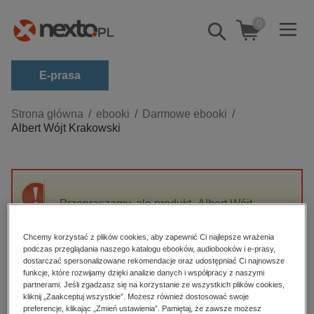
0
Pokaż/schowaj
wyszukiwarkę
E-prasa
Kategorie
Strona główna
ebooki
Darmowe ebooki
Albert Wójt Krakowski
Zobacz wszystkie E-prasa
budownictwo, aranżacja wnętrz
biznesowe, branżowe, gospodarka
Przepraszamy, ale produkt „Albert Wójt
darmowe wydania
Krakowski” nie jest dostępny.
dzienniki
Chcemy korzystać z plików cookies, aby zapewnić Ci najlepsze wrażenia
podczas przeglądania naszego katalogu ebooków, audiobooków i e-prasy,
edukacja
High-contrast mode
dostarczać spersonalizowane rekomendacje oraz udostępniać Ci najnowsze
hobby, sport, rozrywka
funkcje, które rozwijamy dzięki analizie danych i współpracy z naszymi
partnerami. Jeśli zgadzasz się na korzystanie ze wszystkich plików cookies,
Polecane
komputery, internet, technologie, informatyka
kliknij „Zaakceptuj wszystkie”. Możesz również dostosować swoje
preferencje, klikając „Zmień ustawienia”. Pamiętaj, że zawsze możesz