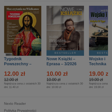
BESTSELLER
BESTSE
Tygodnik
Nowe Książki –
Wojsko i
Powszechny –
Eprasa – 3/2026
Technika
Eprasa – 14/2026
Historia – E
12.00 zł
10.00 zł
19.00 zł
– 2/2026
12.00 zł
10.00 zł
19.00 zł
Najniższa cena z ostatnich 30
Najniższa cena z ostatnich 30
Najniższa cena z o
dni:
11.40 zł
dni:
10.00 zł
dni:
19.00 zł
Nexto Reader
Polityka Prywatności