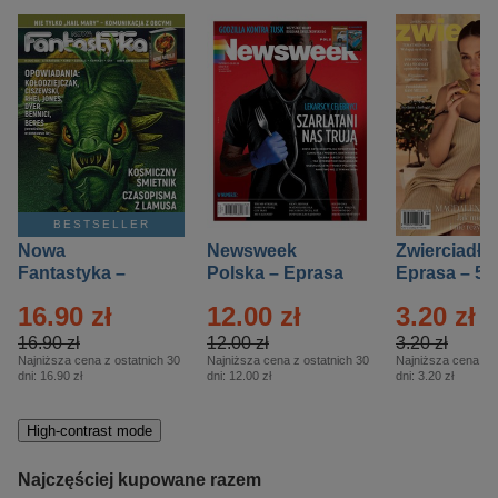
BESTSELLER
Nowa
Newsweek
Zwierciadło
Fantastyka –
Polska – Eprasa
Eprasa – 5/
Eprasa – 5/2026
– 13/2026
16.90 zł
12.00 zł
3.20 zł
16.90 zł
12.00 zł
3.20 zł
Najniższa cena z ostatnich 30
Najniższa cena z ostatnich 30
Najniższa cena z o
dni:
16.90 zł
dni:
12.00 zł
dni:
3.20 zł
High-contrast mode
Najczęściej kupowane razem