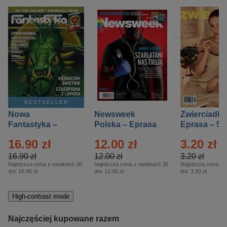
BESTSELLER
Nowa
Newsweek
Zwierciadło
Fantastyka –
Polska – Eprasa
Eprasa – 5/
Eprasa – 5/2026
– 13/2026
16.90 zł
12.00 zł
3.20 zł
16.90 zł
12.00 zł
3.20 zł
Najniższa cena z ostatnich 30
Najniższa cena z ostatnich 30
Najniższa cena z o
dni:
16.90 zł
dni:
12.00 zł
dni:
3.20 zł
High-contrast mode
Najczęściej kupowane razem