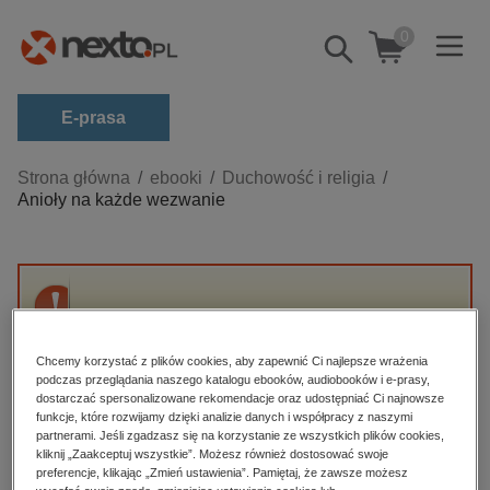
0
Pokaż/schowaj
wyszukiwarkę
E-prasa
Kategorie
Strona główna
ebooki
Duchowość i religia
Anioły na każde wezwanie
Zobacz wszystkie E-prasa
budownictwo, aranżacja wnętrz
biznesowe, branżowe, gospodarka
Przepraszamy, ale produkt „Anioły na każde
darmowe wydania
wezwanie” nie jest dostępny.
dzienniki
Chcemy korzystać z plików cookies, aby zapewnić Ci najlepsze wrażenia
podczas przeglądania naszego katalogu ebooków, audiobooków i e-prasy,
edukacja
dostarczać spersonalizowane rekomendacje oraz udostępniać Ci najnowsze
High-contrast mode
funkcje, które rozwijamy dzięki analizie danych i współpracy z naszymi
hobby, sport, rozrywka
partnerami. Jeśli zgadzasz się na korzystanie ze wszystkich plików cookies,
Polecane
kliknij „Zaakceptuj wszystkie”. Możesz również dostosować swoje
komputery, internet, technologie, informatyka
preferencje, klikając „Zmień ustawienia”. Pamiętaj, że zawsze możesz