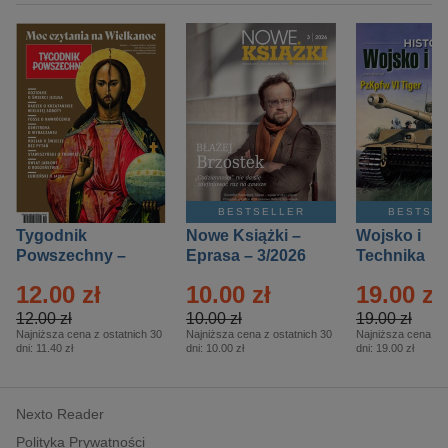
BESTSELLER
BESTSE
Tygodnik
Nowe Książki –
Wojsko i
Powszechny –
Eprasa – 3/2026
Technika
Eprasa – 14/2026
Historia – E
12.00 zł
10.00 zł
19.00 zł
– 2/2026
12.00 zł
10.00 zł
19.00 zł
Najniższa cena z ostatnich 30
Najniższa cena z ostatnich 30
Najniższa cena z o
dni:
11.40 zł
dni:
10.00 zł
dni:
19.00 zł
Nexto Reader
Polityka Prywatności