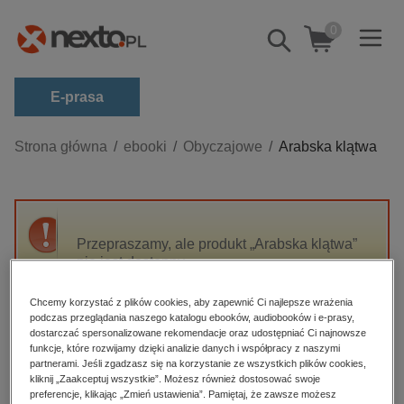
0
Pokaż/schowaj
wyszukiwarkę
E-prasa
Kategorie
Strona główna
ebooki
Obyczajowe
Arabska klątwa
Zobacz wszystkie E-prasa
budownictwo, aranżacja wnętrz
biznesowe, branżowe, gospodarka
Przepraszamy, ale produkt „Arabska klątwa”
nie jest dostępny.
darmowe wydania
dzienniki
Chcemy korzystać z plików cookies, aby zapewnić Ci najlepsze wrażenia
High-contrast mode
podczas przeglądania naszego katalogu ebooków, audiobooków i e-prasy,
edukacja
dostarczać spersonalizowane rekomendacje oraz udostępniać Ci najnowsze
hobby, sport, rozrywka
funkcje, które rozwijamy dzięki analizie danych i współpracy z naszymi
Polecane
partnerami. Jeśli zgadzasz się na korzystanie ze wszystkich plików cookies,
komputery, internet, technologie, informatyka
kliknij „Zaakceptuj wszystkie”. Możesz również dostosować swoje
preferencje, klikając „Zmień ustawienia”. Pamiętaj, że zawsze możesz