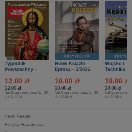
BESTSELLER
BESTSE
Tygodnik
Nowe Książki –
Wojsko i
Powszechny –
Eprasa – 3/2026
Technika
Eprasa – 14/2026
Historia – E
12.00 zł
10.00 zł
19.00 zł
– 2/2026
12.00 zł
10.00 zł
19.00 zł
Najniższa cena z ostatnich 30
Najniższa cena z ostatnich 30
Najniższa cena z o
dni:
11.40 zł
dni:
10.00 zł
dni:
19.00 zł
Nexto Reader
Polityka Prywatności