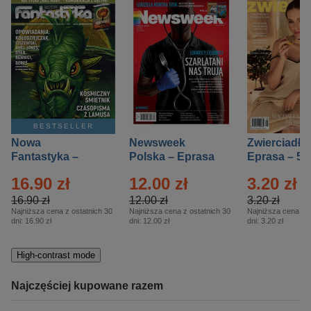
BESTSELLER
Nowa
Newsweek
Zwierciadło
Fantastyka –
Polska – Eprasa
Eprasa – 5/
Eprasa – 5/2026
– 13/2026
16.90 zł
12.00 zł
3.20 zł
16.90 zł
12.00 zł
3.20 zł
Najniższa cena z ostatnich 30
Najniższa cena z ostatnich 30
Najniższa cena z o
dni:
16.90 zł
dni:
12.00 zł
dni:
3.20 zł
High-contrast mode
Najczęściej kupowane razem