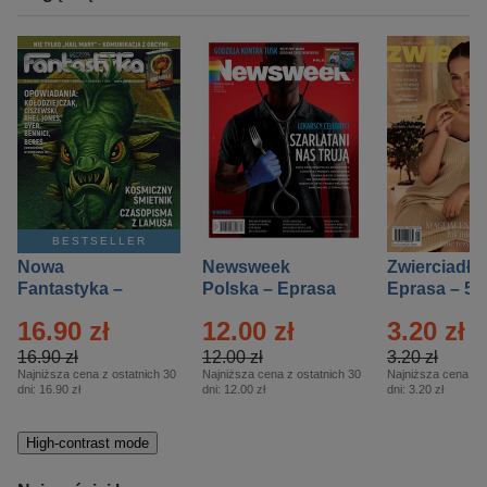
BESTSELLER
Nowa
Newsweek
Zwierciadło
Fantastyka –
Polska – Eprasa
Eprasa – 5/
Eprasa – 5/2026
– 13/2026
16.90 zł
12.00 zł
3.20 zł
16.90 zł
12.00 zł
3.20 zł
Najniższa cena z ostatnich 30
Najniższa cena z ostatnich 30
Najniższa cena z o
dni:
16.90 zł
dni:
12.00 zł
dni:
3.20 zł
High-contrast mode