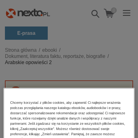
0
Pokaż/schowaj
wyszukiwarkę
E-prasa
Kategorie
Strona główna
ebooki
Dokument, literatura faktu, reportaże, biografie
Zobacz wszystkie E-prasa
Arabskie opowieści 2
budownictwo, aranżacja wnętrz
biznesowe, branżowe, gospodarka
darmowe wydania
Przepraszamy, ale produkt „Arabskie
dzienniki
opowieści 2” nie jest dostępny.
Chcemy korzystać z plików cookies, aby zapewnić Ci najlepsze wrażenia
podczas przeglądania naszego katalogu ebooków, audiobooków i e-prasy,
edukacja
dostarczać spersonalizowane rekomendacje oraz udostępniać Ci najnowsze
funkcje, które rozwijamy dzięki analizie danych i współpracy z naszymi
High-contrast mode
hobby, sport, rozrywka
partnerami. Jeśli zgadzasz się na korzystanie ze wszystkich plików cookies,
komputery, internet, technologie, informatyka
kliknij „Zaakceptuj wszystkie”. Możesz również dostosować swoje
Polecane
preferencje, klikając „Zmień ustawienia”. Pamiętaj, że zawsze możesz