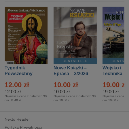
BESTSELLER
BESTSE
Tygodnik
Nowe Książki –
Wojsko i
Powszechny –
Eprasa – 3/2026
Technika
Eprasa – 14/2026
Historia – E
12.00 zł
10.00 zł
19.00 zł
– 2/2026
12.00 zł
10.00 zł
19.00 zł
Najniższa cena z ostatnich 30
Najniższa cena z ostatnich 30
Najniższa cena z o
dni:
11.40 zł
dni:
10.00 zł
dni:
19.00 zł
Nexto Reader
Polityka Prywatności