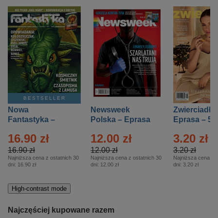
BESTSELLER
Nowa
Newsweek
Zwierciadło
Fantastyka –
Polska – Eprasa
Eprasa – 5/
Eprasa – 5/2026
– 13/2026
16.90 zł
12.00 zł
3.20 zł
16.90 zł
12.00 zł
3.20 zł
Najniższa cena z ostatnich 30
Najniższa cena z ostatnich 30
Najniższa cena z o
dni:
16.90 zł
dni:
12.00 zł
dni:
3.20 zł
High-contrast mode
Najczęściej kupowane razem