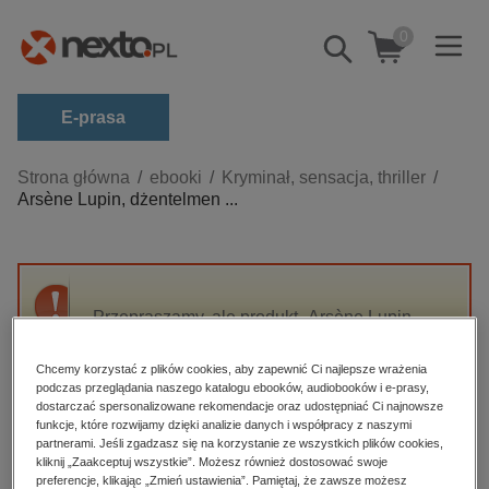
0
Pokaż/schowaj
wyszukiwarkę
E-prasa
Kategorie
Strona główna
ebooki
Kryminał, sensacja, thriller
Arsène Lupin, dżentelmen ...
Zobacz wszystkie E-prasa
budownictwo, aranżacja wnętrz
biznesowe, branżowe, gospodarka
Przepraszamy, ale produkt „Arsène Lupin,
darmowe wydania
dżentelmen włamywacz” nie jest dostępny.
dzienniki
Chcemy korzystać z plików cookies, aby zapewnić Ci najlepsze wrażenia
podczas przeglądania naszego katalogu ebooków, audiobooków i e-prasy,
edukacja
High-contrast mode
dostarczać spersonalizowane rekomendacje oraz udostępniać Ci najnowsze
hobby, sport, rozrywka
funkcje, które rozwijamy dzięki analizie danych i współpracy z naszymi
partnerami. Jeśli zgadzasz się na korzystanie ze wszystkich plików cookies,
Polecane
komputery, internet, technologie, informatyka
kliknij „Zaakceptuj wszystkie”. Możesz również dostosować swoje
preferencje, klikając „Zmień ustawienia”. Pamiętaj, że zawsze możesz