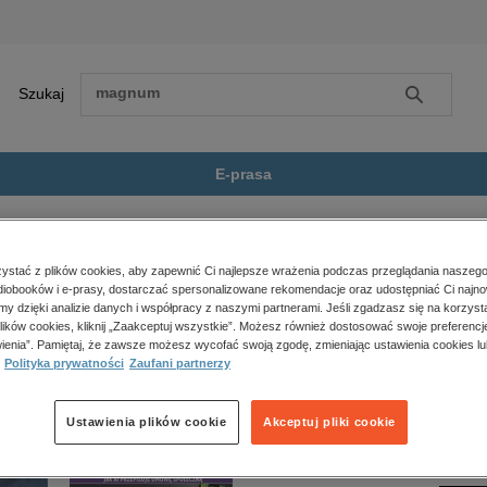
Szukaj
Szukaj
E-prasa
atar
Zobacz wszystkie E-prasa
polityka, społeczno-informacyjne
stać z plików cookies, aby zapewnić Ci najlepsze wrażenia podczas przeglądania naszego
iobooków i e-prasy, dostarczać spersonalizowane rekomendacje oraz udostępniać Ci najno
psychologiczne
st dostępny.
amy dzięki analizie danych i współpracy z naszymi partnerami. Jeśli zgadzasz się na korzyst
inne
lików cookies, kliknij „Zaakceptuj wszystkie”. Możesz również dostosować swoje preferencje
popularno-naukowe
ienia”. Pamiętaj, że zawsze możesz wycofać swoją zgodę, zmieniając ustawienia cookies lu
Polityka prywatności
Zaufani partnerzy
historia
zdrowie
religie
Ustawienia plików cookie
Akceptuj pliki cookie