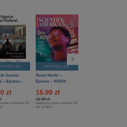
ESTSELLER
BESTSELLER
BESTSELLER
ik Gazeta
Świat Nauki –
Mówią Wieki –
a – Eprasa –
Eprasa – 4/2026
Eprasa – 3/2026
26
0 zł
16.99 zł
12.50 zł
ł
16.99 zł
12.50 zł
a cena z ostatnich 30
Najniższa cena z ostatnich 30
Najniższa cena z ostatnich 30
zł
dni:
16.99 zł
dni:
12.50 zł