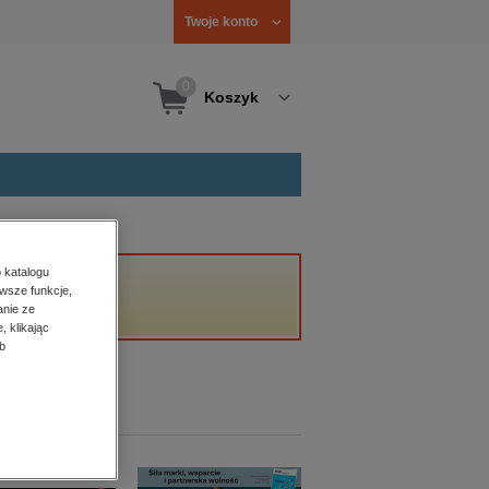
Twoje konto
0
Koszyk
 katalogu
wsze funkcje,
anie ze
, klikając
b