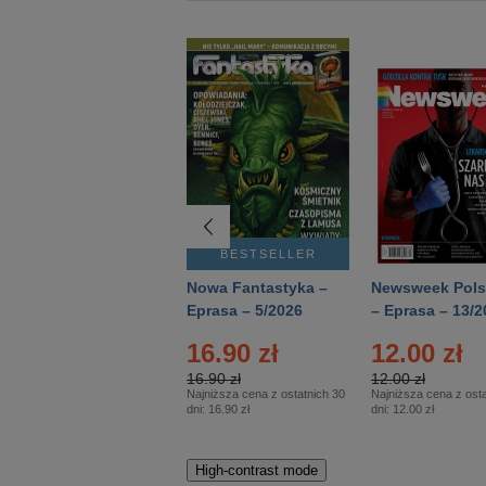
BESTSELLER
BESTSELLER
Deutsch Aktuell –
Nowa Fantastyka –
Newsweek Pols
Eprasa – 2/2026
Eprasa – 5/2026
– Eprasa – 13/2
16.90 zł
12.00 zł
16.90 zł
12.00 zł
Najniższa cena z ostatnich 30
Najniższa cena z osta
dni:
16.90 zł
dni:
12.00 zł
High-contrast mode