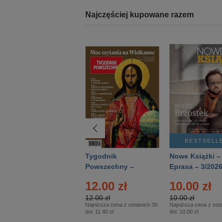
Najczęściej kupowane razem
BESTSELLER
BESTSELL
Technika
Tygodnik
Nowe Książki –
Wojskowa Historia
Powszechny –
Eprasa – 3/202
- Numer specjalny
Eprasa – 14/2026
12.00 zł
10.00 zł
– Eprasa – 2/2026
12.00 zł
10.00 zł
Najniższa cena z ostatnich 30
Najniższa cena z osta
dni:
11.40 zł
dni:
10.00 zł