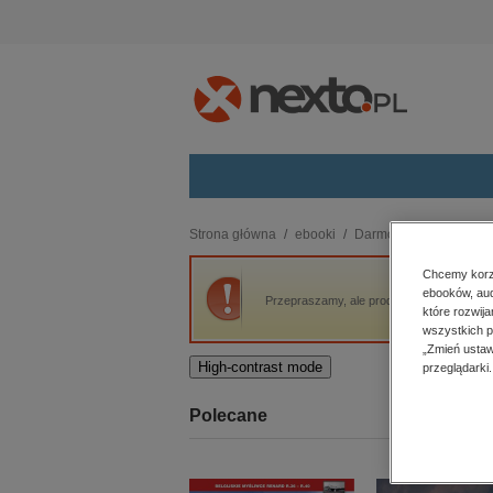
Kategorie
Strona główna
ebooki
Darmowe ebooki
Aw
budownictwo, aranżacja wnętrz
Chcemy korzy
ebooków, aud
biznesowe, branżowe, gospodarka
Przepraszamy, ale produkt „Awatar” nie je
które rozwij
darmowe wydania
wszystkich p
dzienniki
„Zmień ustaw
High-contrast mode
przeglądarki.
edukacja
hobby, sport, rozrywka
Polecane
komputery, internet, technologie,
informatyka
kobiece, lifestyle, kultura