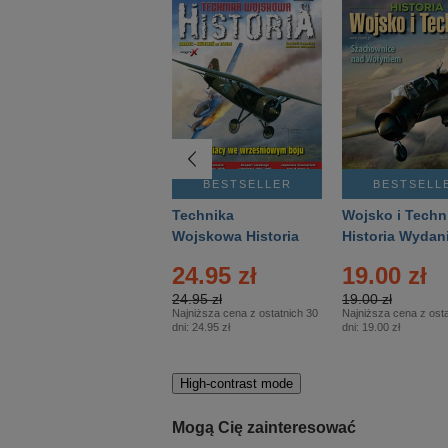
BESTSELLER
BESTSELLER
BESTSELL
Gość Niedzielny -
Technika
Wojsko i Techn
Warszawski –
Wojskowa Historia
Historia Wydan
Eprasa – 14/2026
– Eprasa – 2/2026
Specjalne – Ep
24.95 zł
19.00 zł
– 2/2026
24.95 zł
19.00 zł
Najniższa cena z ostatnich 30
Najniższa cena z osta
dni:
24.95 zł
dni:
19.00 zł
High-contrast mode
Mogą Cię zainteresować