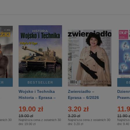
ER
BESTSELLER
B
Wojsko i Technika
Zwierciadło –
Dzienn
6
Historia – Eprasa –
Eprasa – 6/2026
Prawn
2/2026
74/20
19.00 zł
3.20 zł
11.9
19.00 zł
3.20 zł
11.90 z
tnich 30
Najniższa cena z ostatnich 30
Najniższa cena z ostatnich 30
Najniższ
dni:
19.00 zł
dni:
3.20 zł
dni:
9.40 