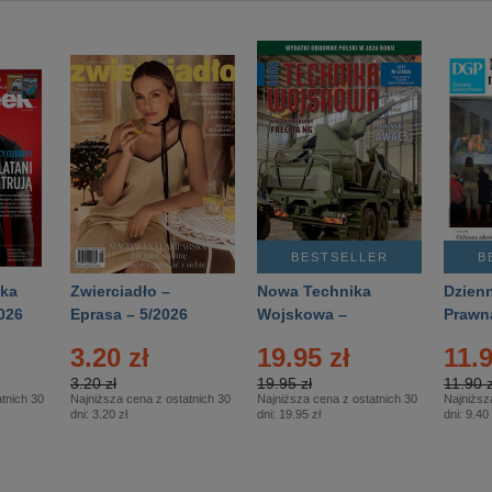
BESTSELLER
B
ka
Zwierciadło –
Nowa Technika
Dzienn
026
Eprasa – 5/2026
Wojskowa –
Prawn
Eprasa – 2/2026
65/20
3.20 zł
19.95 zł
11.9
3.20 zł
19.95 zł
11.90 z
tnich 30
Najniższa cena z ostatnich 30
Najniższa cena z ostatnich 30
Najniższ
dni:
3.20 zł
dni:
19.95 zł
dni:
9.40 