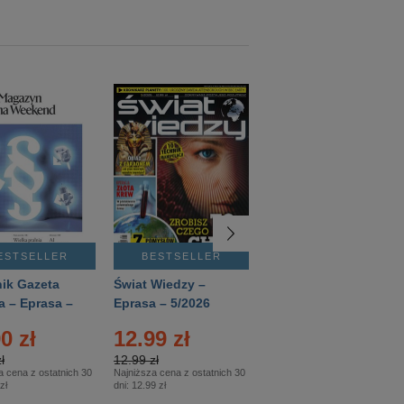
ESTSELLER
BESTSELLER
BESTSELLER
ik Gazeta
Świat Wiedzy –
T3 – Eprasa –
a – Eprasa –
Eprasa – 5/2026
4/2026
26
0 zł
12.99 zł
9.50 zł
ł
12.99 zł
9.50 zł
a cena z ostatnich 30
Najniższa cena z ostatnich 30
Najniższa cena z ostatnich 30
zł
dni:
12.99 zł
dni:
11.90 zł