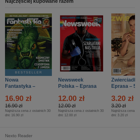
Najczęściej kupowane razem
BESTSELLER
Nowa
Newsweek
Zwierciadło
Fantastyka –
Polska – Eprasa
Eprasa – 5/
Eprasa – 5/2026
– 13/2026
16.90 zł
12.00 zł
3.20 zł
16.90 zł
12.00 zł
3.20 zł
Najniższa cena z ostatnich 30
Najniższa cena z ostatnich 30
Najniższa cena z o
dni:
16.90 zł
dni:
12.00 zł
dni:
3.20 zł
Nexto Reader