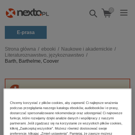
0
Pokaż/schowaj
wyszukiwarkę
E-prasa
Kategorie
Strona główna
ebooki
Naukowe i akademickie
Literaturoznawstwo, językoznawstwo
Zobacz wszystkie E-prasa
Barth, Barthelme, Coover
budownictwo, aranżacja wnętrz
biznesowe, branżowe, gospodarka
darmowe wydania
Przepraszamy, ale produkt „Barth, Barthelme,
dzienniki
Coover” nie jest dostępny.
Chcemy korzystać z plików cookies, aby zapewnić Ci najlepsze wrażenia
edukacja
podczas przeglądania naszego katalogu ebooków, audiobooków i e-prasy,
dostarczać spersonalizowane rekomendacje oraz udostępniać Ci najnowsze
High-contrast mode
hobby, sport, rozrywka
funkcje, które rozwijamy dzięki analizie danych i współpracy z naszymi
partnerami. Jeśli zgadzasz się na korzystanie ze wszystkich plików cookies,
komputery, internet, technologie, informatyka
kliknij „Zaakceptuj wszystkie”. Możesz również dostosować swoje
Polecane
preferencje, klikając „Zmień ustawienia”. Pamiętaj, że zawsze możesz