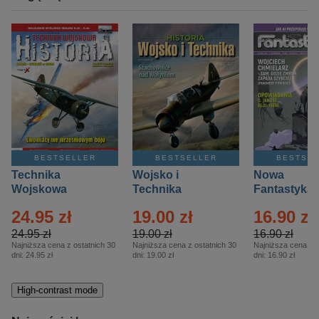
BESTSELLER
BESTSELLER
BESTSE
Technika
Wojsko i
Nowa
Wojskowa
Technika
Fantastyka 
Historia – Eprasa
Historia Wydanie
Eprasa – 4/
24.95 zł
19.00 zł
16.90 zł
– 2/2026
Specjalne –
Eprasa – 2/2026
24.95 zł
19.00 zł
16.90 zł
Najniższa cena z ostatnich 30
Najniższa cena z ostatnich 30
Najniższa cena z o
dni:
24.95 zł
dni:
19.00 zł
dni:
16.90 zł
High-contrast mode