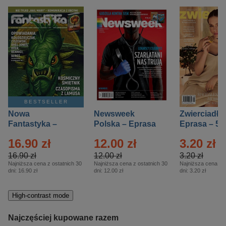
BESTSELLER
Nowa
Newsweek
Zwierciadło
Fantastyka –
Polska – Eprasa
Eprasa – 5/
Eprasa – 5/2026
– 13/2026
16.90 zł
12.00 zł
3.20 zł
16.90 zł
12.00 zł
3.20 zł
Najniższa cena z ostatnich 30
Najniższa cena z ostatnich 30
Najniższa cena z o
dni:
16.90 zł
dni:
12.00 zł
dni:
3.20 zł
High-contrast mode
Najczęściej kupowane razem