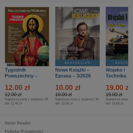
BESTSELLER
BESTSE
Tygodnik
Nowe Książki –
Wojsko i
Powszechny –
Eprasa – 3/2026
Technika
Eprasa – 14/2026
Historia – E
12.00 zł
10.00 zł
19.00 zł
– 2/2026
12.00 zł
10.00 zł
19.00 zł
Najniższa cena z ostatnich 30
Najniższa cena z ostatnich 30
Najniższa cena z o
dni:
11.40 zł
dni:
10.00 zł
dni:
19.00 zł
Nexto Reader
Polityka Prywatności