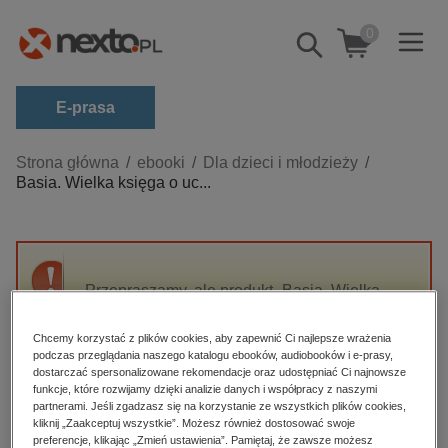
0
Pokaż/schowaj
wyszukiwarkę
E-prasa
Kategorie
Strona główna
ebooki
Dla dzieci i młodzieży
Basia. Wielka księga o uc...
Zobacz wszystkie E-prasa
budownictwo, aranżacja wnętrz
biznesowe, branżowe, gospodarka
Przepraszamy, ale produkt „Basia. Wielka
darmowe wydania
księga o uczuciach” nie jest dostępny.
dzienniki
Chcemy korzystać z plików cookies, aby zapewnić Ci najlepsze wrażenia
podczas przeglądania naszego katalogu ebooków, audiobooków i e-prasy,
edukacja
High-contrast mode
dostarczać spersonalizowane rekomendacje oraz udostępniać Ci najnowsze
hobby, sport, rozrywka
funkcje, które rozwijamy dzięki analizie danych i współpracy z naszymi
partnerami. Jeśli zgadzasz się na korzystanie ze wszystkich plików cookies,
Polecane
komputery, internet, technologie, informatyka
kliknij „Zaakceptuj wszystkie”. Możesz również dostosować swoje
preferencje, klikając „Zmień ustawienia”. Pamiętaj, że zawsze możesz