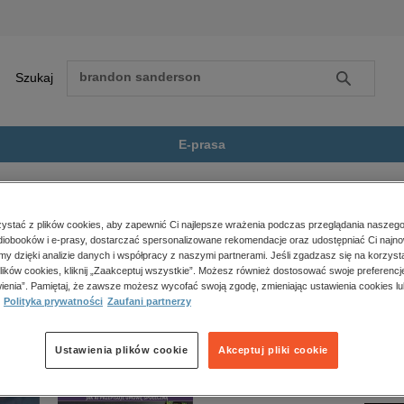
Szukaj
Szukaj
E-prasa
ller
Basior
Zobacz wszystkie E-prasa
polityka, społeczno-informacyjne
stać z plików cookies, aby zapewnić Ci najlepsze wrażenia podczas przeglądania naszego
iobooków i e-prasy, dostarczać spersonalizowane rekomendacje oraz udostępniać Ci najno
psychologiczne
t dostępny.
amy dzięki analizie danych i współpracy z naszymi partnerami. Jeśli zgadzasz się na korzyst
inne
lików cookies, kliknij „Zaakceptuj wszystkie”. Możesz również dostosować swoje preferencje
popularno-naukowe
ienia”. Pamiętaj, że zawsze możesz wycofać swoją zgodę, zmieniając ustawienia cookies lu
Polityka prywatności
Zaufani partnerzy
historia
zdrowie
religie
Ustawienia plików cookie
Akceptuj pliki cookie