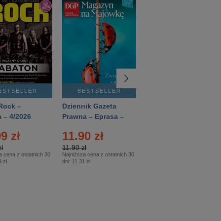
ESTSELLER
BESTSELLER
BESTSELLER
Rock –
Dziennik Gazeta
Świat Wiedzy
 – 4/2026
Prawna – Eprasa –
Historia – Eprasa –
83/2026
2/2026
9 zł
11.90 zł
13.99 zł
ł
11.90 zł
13.99 zł
a cena z ostatnich 30
Najniższa cena z ostatnich 30
Najniższa cena z ostatnich 30
 zł
dni:
11.31 zł
dni:
13.99 zł