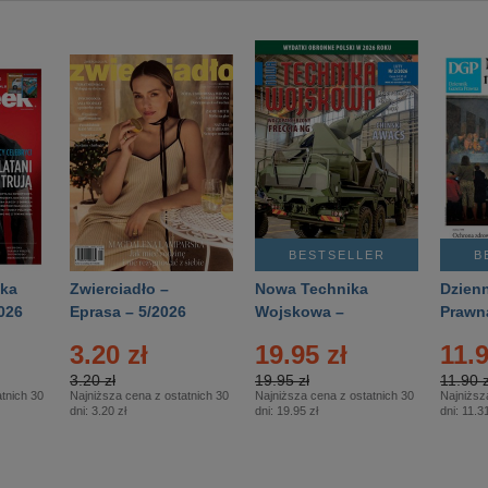
BESTSELLER
B
ka
Zwierciadło –
Nowa Technika
Dzienn
026
Eprasa – 5/2026
Wojskowa –
Prawn
Eprasa – 2/2026
65/20
3.20 zł
19.95 zł
11.9
3.20 zł
19.95 zł
11.90 z
tnich 30
Najniższa cena z ostatnich 30
Najniższa cena z ostatnich 30
Najniższ
dni:
3.20 zł
dni:
19.95 zł
dni:
11.31