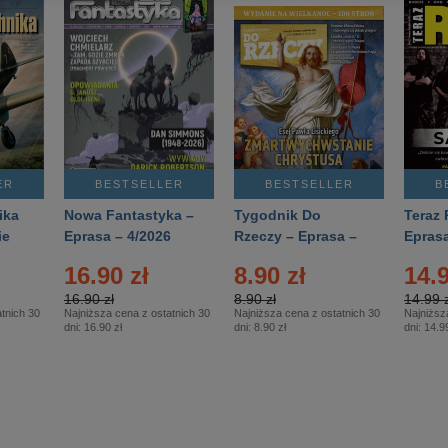
ER
BESTSELLER
BESTSELLER
B
ika
Nowa Fantastyka –
Tygodnik Do
Teraz 
ie
Eprasa – 4/2026
Rzeczy – Eprasa –
Eprasa
rasa
14/2026
16.90 zł
8.90 zł
14.9
16.90 zł
8.90 zł
14.99 z
tnich 30
Najniższa cena z ostatnich 30
Najniższa cena z ostatnich 30
Najniższ
dni:
16.90 zł
dni:
8.90 zł
dni:
14.99