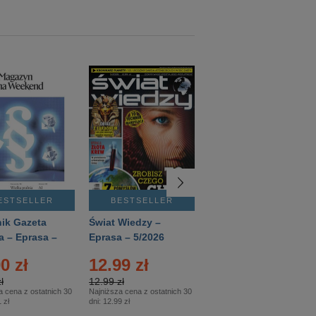
ESTSELLER
BESTSELLER
BESTSELLER
ik Gazeta
Świat Wiedzy –
T3 – Eprasa –
a – Eprasa –
Eprasa – 5/2026
4/2026
26
0 zł
12.99 zł
9.50 zł
ł
12.99 zł
9.50 zł
a cena z ostatnich 30
Najniższa cena z ostatnich 30
Najniższa cena z ostatnich 30
 zł
dni:
12.99 zł
dni:
11.90 zł