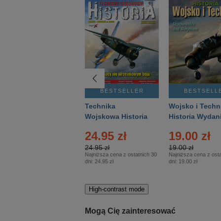
BESTSELLER
BESTSELLER
BESTSELL
Gość Niedzielny -
Technika
Wojsko i Techn
Warszawski –
Wojskowa Historia
Historia Wydan
Eprasa – 14/2026
– Eprasa – 2/2026
Specjalne – Ep
24.95 zł
19.00 zł
– 2/2026
24.95 zł
19.00 zł
Najniższa cena z ostatnich 30
Najniższa cena z osta
dni:
24.95 zł
dni:
19.00 zł
High-contrast mode
Mogą Cię zainteresować