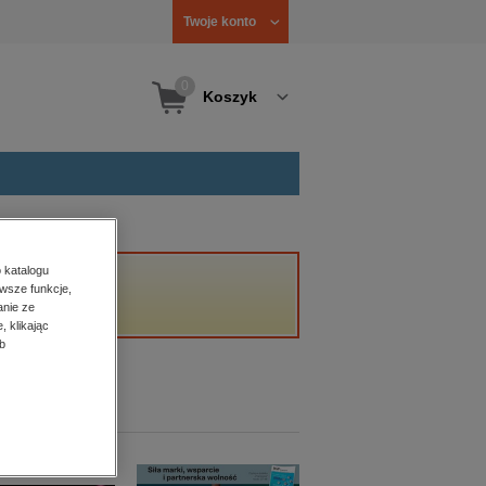
Twoje konto
0
Koszyk
 katalogu
wsze funkcje,
anie ze
, klikając
b