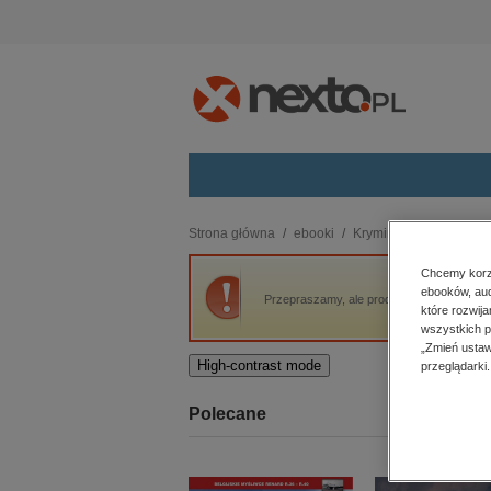
Kategorie
Strona główna
ebooki
Kryminał, sensacja, thri
budownictwo, aranżacja wnętrz
Chcemy korzy
ebooków, aud
biznesowe, branżowe, gospodarka
Przepraszamy, ale produkt „Basior” nie jes
które rozwij
darmowe wydania
wszystkich p
dzienniki
„Zmień ustaw
High-contrast mode
przeglądarki.
edukacja
hobby, sport, rozrywka
Polecane
komputery, internet, technologie,
informatyka
kobiece, lifestyle, kultura