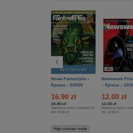
BESTSELLER
BESTSELLER
Deutsch Aktuell –
Nowa Fantastyka –
Newsweek Pols
Eprasa – 2/2026
Eprasa – 5/2026
– Eprasa – 13/2
16.90 zł
12.00 zł
16.90 zł
12.00 zł
Najniższa cena z ostatnich 30
Najniższa cena z osta
dni:
16.90 zł
dni:
12.00 zł
High-contrast mode