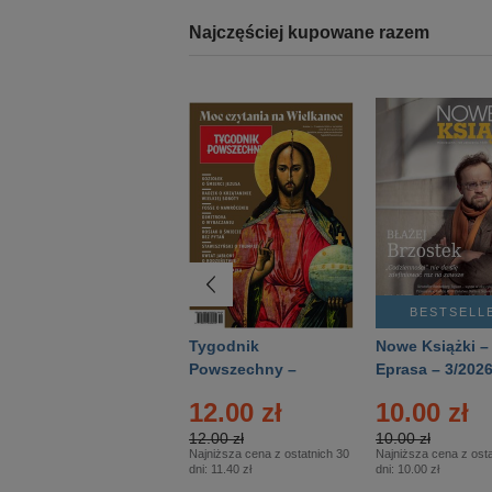
Najczęściej kupowane razem
BESTSELLER
BESTSELL
Technika
Tygodnik
Nowe Książki –
Wojskowa Historia
Powszechny –
Eprasa – 3/202
- Numer specjalny
Eprasa – 14/2026
12.00 zł
10.00 zł
– Eprasa – 2/2026
12.00 zł
10.00 zł
Najniższa cena z ostatnich 30
Najniższa cena z osta
dni:
11.40 zł
dni:
10.00 zł