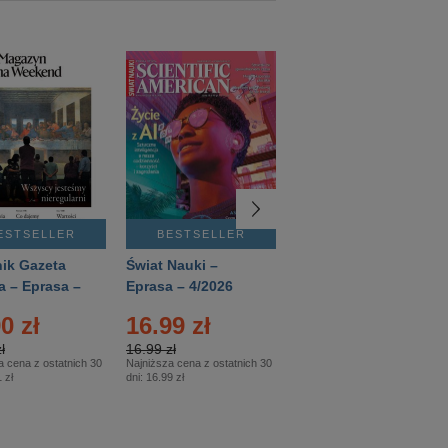
ESTSELLER
BESTSELLER
BESTSELLER
ik Gazeta
Świat Nauki –
Mówią Wieki –
a – Eprasa –
Eprasa – 4/2026
Eprasa – 3/2026
26
0 zł
16.99 zł
12.50 zł
ł
16.99 zł
12.50 zł
a cena z ostatnich 30
Najniższa cena z ostatnich 30
Najniższa cena z ostatnich 30
 zł
dni:
16.99 zł
dni:
12.50 zł