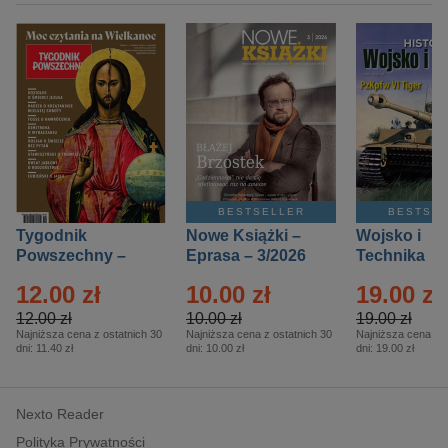
BESTSELLER
BESTSE
Tygodnik
Nowe Książki –
Wojsko i
Powszechny –
Eprasa – 3/2026
Technika
Eprasa – 14/2026
Historia – E
12.00 zł
10.00 zł
19.00 zł
– 2/2026
12.00 zł
10.00 zł
19.00 zł
Najniższa cena z ostatnich 30
Najniższa cena z ostatnich 30
Najniższa cena z o
dni:
11.40 zł
dni:
10.00 zł
dni:
19.00 zł
Nexto Reader
Polityka Prywatności