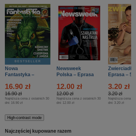
BESTSELLER
Nowa
Newsweek
Zwierciadło
Fantastyka –
Polska – Eprasa
Eprasa – 5/
Eprasa – 5/2026
– 13/2026
16.90 zł
12.00 zł
3.20 zł
16.90 zł
12.00 zł
3.20 zł
Najniższa cena z ostatnich 30
Najniższa cena z ostatnich 30
Najniższa cena z o
dni:
16.90 zł
dni:
12.00 zł
dni:
3.20 zł
High-contrast mode
Najczęściej kupowane razem