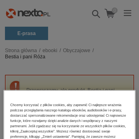
0
Pokaż/schowaj
wyszukiwarkę
E-prasa
Kategorie
Strona główna
ebooki
Obyczajowe
Bestia i pani Róża
Zobacz wszystkie E-prasa
budownictwo, aranżacja wnętrz
biznesowe, branżowe, gospodarka
Przepraszamy, ale produkt „Bestia i pani
darmowe wydania
Róża” nie jest dostępny.
dzienniki
Chcemy korzystać z plików cookies, aby zapewnić Ci najlepsze wrażenia
podczas przeglądania naszego katalogu ebooków, audiobooków i e-prasy,
edukacja
High-contrast mode
dostarczać spersonalizowane rekomendacje oraz udostępniać Ci najnowsze
hobby, sport, rozrywka
funkcje, które rozwijamy dzięki analizie danych i współpracy z naszymi
partnerami. Jeśli zgadzasz się na korzystanie ze wszystkich plików cookies,
Polecane
komputery, internet, technologie, informatyka
kliknij „Zaakceptuj wszystkie”. Możesz również dostosować swoje
preferencje, klikając „Zmień ustawienia”. Pamiętaj, że zawsze możesz