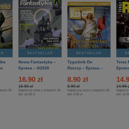
ER
BESTSELLER
BESTSELLER
B
ika
Nowa Fantastyka –
Tygodnik Do
Teraz 
ie
Eprasa – 4/2026
Rzeczy – Eprasa –
Eprasa
rasa
14/2026
16.90 zł
8.90 zł
14.9
16.90 zł
8.90 zł
14.99 z
tnich 30
Najniższa cena z ostatnich 30
Najniższa cena z ostatnich 30
Najniższ
dni:
16.90 zł
dni:
8.90 zł
dni:
14.99