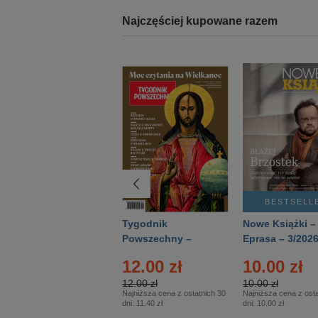
Najczęściej kupowane razem
BESTSELLER
BESTSELL
Technika
Tygodnik
Nowe Książki –
Wojskowa Historia
Powszechny –
Eprasa – 3/202
- Numer specjalny
Eprasa – 14/2026
24.95 zł
12.00 zł
10.00 zł
– Eprasa – 2/2026
24.95 zł
12.00 zł
10.00 zł
Najniższa cena z ostatnich 30
Najniższa cena z ostatnich 30
Najniższa cena z osta
dni:
24.95 zł
dni:
11.40 zł
dni:
10.00 zł