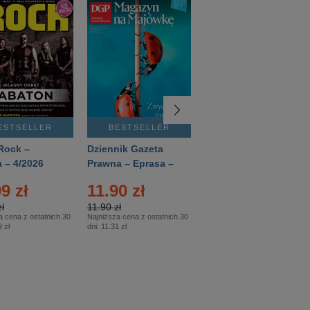
ESTSELLER
BESTSELLER
BESTSELLER
Rock –
Dziennik Gazeta
Świat Wiedzy
 – 4/2026
Prawna – Eprasa –
Historia – Eprasa –
83/2026
2/2026
9 zł
11.90 zł
13.99 zł
ł
11.90 zł
13.99 zł
a cena z ostatnich 30
Najniższa cena z ostatnich 30
Najniższa cena z ostatnich 30
 zł
dni:
11.31 zł
dni:
13.99 zł