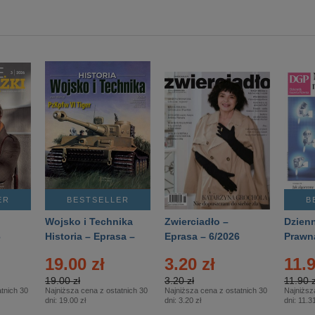
ER
BESTSELLER
B
Wojsko i Technika
Zwierciadło –
Dzienn
6
Historia – Eprasa –
Eprasa – 6/2026
Prawn
2/2026
74/20
19.00 zł
3.20 zł
11.9
19.00 zł
3.20 zł
11.90 z
tnich 30
Najniższa cena z ostatnich 30
Najniższa cena z ostatnich 30
Najniższ
dni:
19.00 zł
dni:
3.20 zł
dni:
11.31