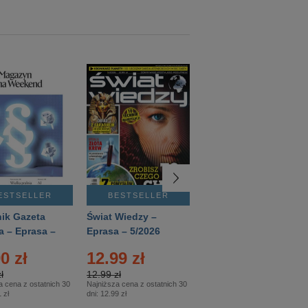
ESTSELLER
BESTSELLER
BESTSELLER
ik Gazeta
Świat Wiedzy –
T3 – Eprasa –
a – Eprasa –
Eprasa – 5/2026
4/2026
26
0 zł
12.99 zł
9.50 zł
ł
12.99 zł
9.50 zł
a cena z ostatnich 30
Najniższa cena z ostatnich 30
Najniższa cena z ostatnich 30
 zł
dni:
12.99 zł
dni:
11.90 zł