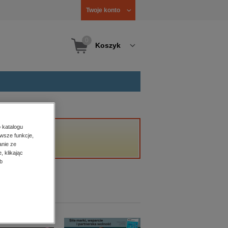
Twoje konto
0
Koszyk
 katalogu
wsze funkcje,
anie ze
, klikając
b