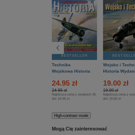
BESTSELLER
BESTSELLER
BESTSELL
Gość Niedzielny -
Technika
Wojsko i Techn
Warszawski –
Wojskowa Historia
Historia Wydan
Eprasa – 14/2026
– Eprasa – 2/2026
Specjalne – Ep
4.00 zł
24.95 zł
19.00 zł
– 2/2026
4.00 zł
24.95 zł
19.00 zł
Najniższa cena z ostatnich 30
Najniższa cena z ostatnich 30
Najniższa cena z osta
dni:
3.80 zł
dni:
24.95 zł
dni:
19.00 zł
High-contrast mode
Mogą Cię zainteresować