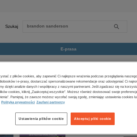
Szukaj
Szukaj
E-prasa
Zobacz wszystkie E-prasa
polityka, społeczno-informacyjne
stać z plików cookies, aby zapewnić Ci najlepsze wrażenia podczas przeglądania naszego
iobooków i e-prasy, dostarczać spersonalizowane rekomendacje oraz udostępniać Ci najno
psychologiczne
e jest dostępny.
amy dzięki analizie danych i współpracy z naszymi partnerami. Jeśli zgadzasz się na korzyst
inne
lików cookies, kliknij „Zaakceptuj wszystkie”. Możesz również dostosować swoje preferencje
popularno-naukowe
ienia”. Pamiętaj, że zawsze możesz wycofać swoją zgodę, zmieniając ustawienia cookies lu
Polityka prywatności
Zaufani partnerzy
historia
zdrowie
religie
Ustawienia plików cookie
Akceptuj pliki cookie