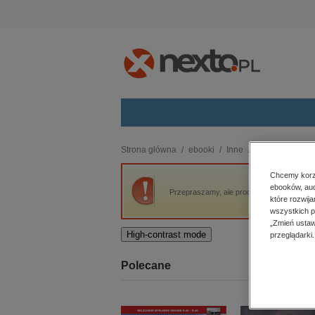
Kategorie
Strona główna
ebooki
Inne
Biały terror
budownictwo, aranżacja wnętrz
Chcemy korzy
ebooków, aud
biznesowe, branżowe, gospodarka
Przepraszamy, ale produkt „Biały terror” ni
które rozwij
darmowe wydania
wszystkich p
dzienniki
„Zmień ustaw
High-contrast mode
przeglądarki.
edukacja
hobby, sport, rozrywka
Polecane
komputery, internet, technologie,
informatyka
kobiece, lifestyle, kultura