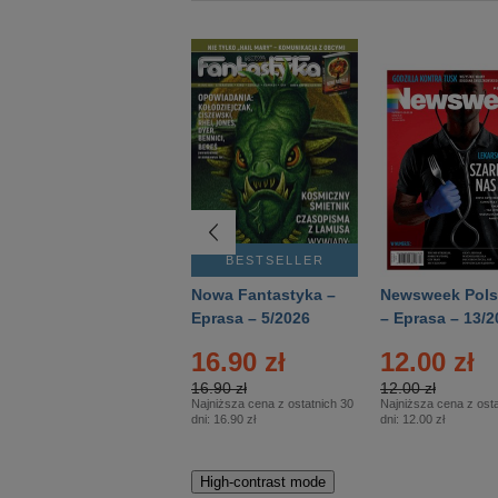
BESTSELLER
BESTSELLER
Deutsch Aktuell –
Nowa Fantastyka –
Newsweek Pols
Eprasa – 2/2026
Eprasa – 5/2026
– Eprasa – 13/2
22.90 zł
16.90 zł
12.00 zł
22.90 zł
16.90 zł
12.00 zł
Najniższa cena z ostatnich 30
Najniższa cena z ostatnich 30
Najniższa cena z osta
dni:
22.90 zł
dni:
16.90 zł
dni:
12.00 zł
High-contrast mode