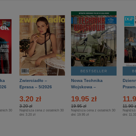
BESTSELLER
B
ka
Zwierciadło –
Nowa Technika
Dzienn
026
Eprasa – 5/2026
Wojskowa –
Prawn
Eprasa – 2/2026
65/20
3.20 zł
19.95 zł
11.9
3.20 zł
19.95 zł
11.90 z
tnich 30
Najniższa cena z ostatnich 30
Najniższa cena z ostatnich 30
Najniższ
dni:
3.20 zł
dni:
19.95 zł
dni:
11.31