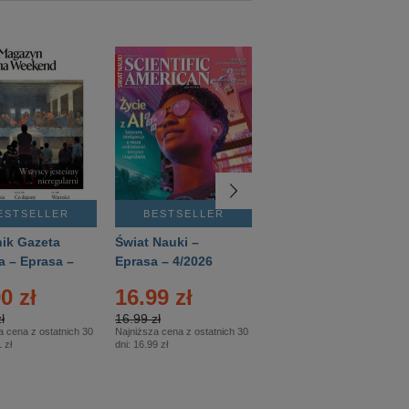
ESTSELLER
BESTSELLER
BESTSELLER
ik Gazeta
Świat Nauki –
Mówią Wieki –
a – Eprasa –
Eprasa – 4/2026
Eprasa – 3/2026
26
0 zł
16.99 zł
12.50 zł
ł
16.99 zł
12.50 zł
a cena z ostatnich 30
Najniższa cena z ostatnich 30
Najniższa cena z ostatnich 30
 zł
dni:
16.99 zł
dni:
12.50 zł