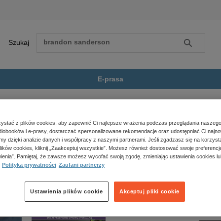
Szukaj
Szukaj
E-prasa
tu, reportaże, biografie
Esej
Bibliofollia, czyli szaleństwo...
Zobacz wszystkie E-prasa
polityka, społeczno-informacyjne
stać z plików cookies, aby zapewnić Ci najlepsze wrażenia podczas przeglądania naszego
iobooków i e-prasy, dostarczać spersonalizowane rekomendacje oraz udostępniać Ci najno
psychologiczne
yli szaleństwo czytania” nie jest dostępny.
amy dzięki analizie danych i współpracy z naszymi partnerami. Jeśli zgadzasz się na korzyst
inne
lików cookies, kliknij „Zaakceptuj wszystkie”. Możesz również dostosować swoje preferencje
popularno-naukowe
ienia”. Pamiętaj, że zawsze możesz wycofać swoją zgodę, zmieniając ustawienia cookies lu
Polityka prywatności
Zaufani partnerzy
historia
zdrowie
religie
Ustawienia plików cookie
Akceptuj pliki cookie