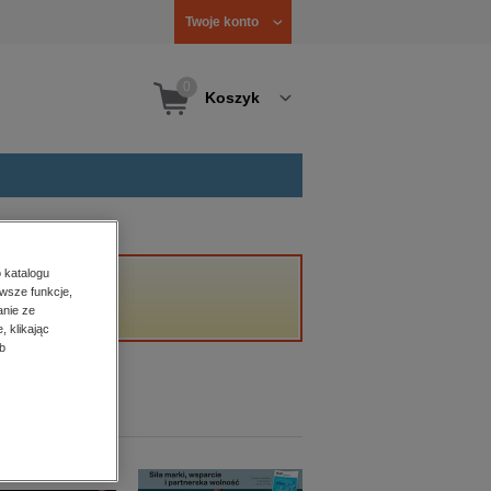
Twoje konto
0
Koszyk
 katalogu
wsze funkcje,
anie ze
, klikając
b