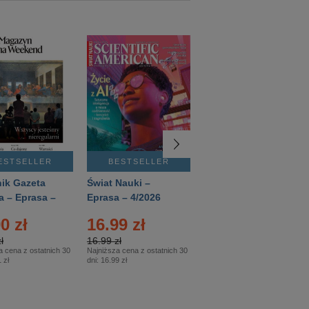
ESTSELLER
BESTSELLER
BESTSELLER
ik Gazeta
Świat Nauki –
Mówią Wieki –
a – Eprasa –
Eprasa – 4/2026
Eprasa – 3/2026
26
0 zł
16.99 zł
12.50 zł
ł
16.99 zł
12.50 zł
a cena z ostatnich 30
Najniższa cena z ostatnich 30
Najniższa cena z ostatnich 30
 zł
dni:
16.99 zł
dni:
12.50 zł