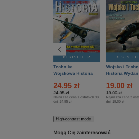
BESTSELLER
BESTSELLER
BESTSELL
Gość Niedzielny -
Technika
Wojsko i Techn
Warszawski –
Wojskowa Historia
Historia Wydan
Eprasa – 14/2026
– Eprasa – 2/2026
Specjalne – Ep
24.95 zł
19.00 zł
– 2/2026
24.95 zł
19.00 zł
Najniższa cena z ostatnich 30
Najniższa cena z osta
dni:
24.95 zł
dni:
19.00 zł
High-contrast mode
Mogą Cię zainteresować