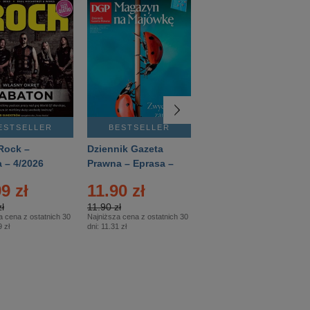
ESTSELLER
BESTSELLER
BESTSELLER
Rock –
Dziennik Gazeta
Świat Wiedzy
 – 4/2026
Prawna – Eprasa –
Historia – Eprasa –
83/2026
2/2026
9 zł
11.90 zł
13.99 zł
ł
11.90 zł
13.99 zł
a cena z ostatnich 30
Najniższa cena z ostatnich 30
Najniższa cena z ostatnich 30
 zł
dni:
11.31 zł
dni:
13.99 zł