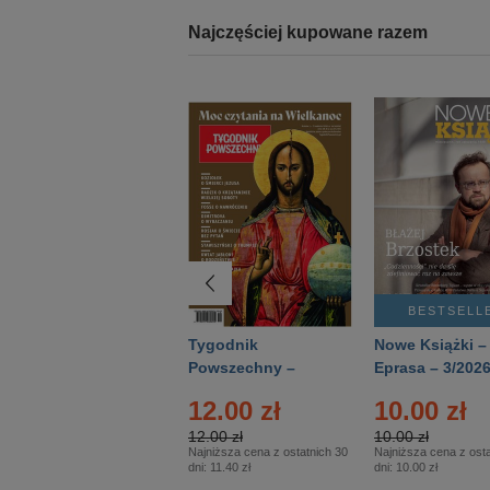
Najczęściej kupowane razem
BESTSELLER
BESTSELL
Technika
Tygodnik
Nowe Książki –
Wojskowa Historia
Powszechny –
Eprasa – 3/202
- Numer specjalny
Eprasa – 14/2026
12.00 zł
10.00 zł
– Eprasa – 2/2026
12.00 zł
10.00 zł
Najniższa cena z ostatnich 30
Najniższa cena z osta
dni:
11.40 zł
dni:
10.00 zł