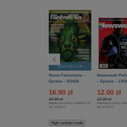
BESTSELLER
BESTSELLER
Deutsch Aktuell –
Nowa Fantastyka –
Newsweek Pols
Eprasa – 2/2026
Eprasa – 5/2026
– Eprasa – 13/2
16.90 zł
12.00 zł
16.90 zł
12.00 zł
Najniższa cena z ostatnich 30
Najniższa cena z osta
dni:
16.90 zł
dni:
12.00 zł
High-contrast mode