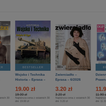
ER
BESTSELLER
B
Wojsko i Technika
Zwierciadło –
Dzienn
6
Historia – Eprasa –
Eprasa – 6/2026
Prawn
2/2026
74/20
19.00 zł
3.20 zł
11.9
19.00 zł
3.20 zł
11.90 z
tnich 30
Najniższa cena z ostatnich 30
Najniższa cena z ostatnich 30
Najniższ
dni:
19.00 zł
dni:
3.20 zł
dni:
11.31