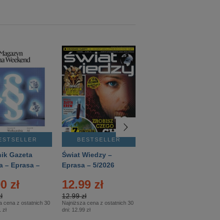
ESTSELLER
BESTSELLER
BESTSELLER
ik Gazeta
Świat Wiedzy –
T3 – Eprasa –
a – Eprasa –
Eprasa – 5/2026
4/2026
26
0 zł
12.99 zł
9.50 zł
ł
12.99 zł
9.50 zł
a cena z ostatnich 30
Najniższa cena z ostatnich 30
Najniższa cena z ostatnich 30
 zł
dni:
12.99 zł
dni:
11.90 zł