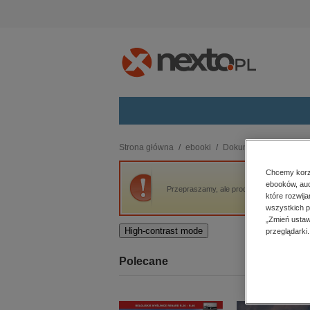
Kategorie
Strona główna
ebooki
Dokument, literatura fak
budownictwo, aranżacja wnętrz
Chcemy korzy
ebooków, aud
biznesowe, branżowe, gospodarka
Przepraszamy, ale produkt „Bibliofollia, cz
które rozwij
darmowe wydania
wszystkich p
dzienniki
„Zmień ustaw
High-contrast mode
przeglądarki.
edukacja
hobby, sport, rozrywka
Polecane
komputery, internet, technologie,
informatyka
kobiece, lifestyle, kultura