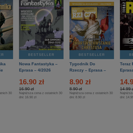
ER
BESTSELLER
BESTSELLER
B
ika
Nowa Fantastyka –
Tygodnik Do
Teraz 
ie
Eprasa – 4/2026
Rzeczy – Eprasa –
Eprasa
rasa
14/2026
16.90 zł
8.90 zł
14.9
16.90 zł
8.90 zł
14.99 z
tnich 30
Najniższa cena z ostatnich 30
Najniższa cena z ostatnich 30
Najniższ
dni:
16.90 zł
dni:
8.90 zł
dni:
14.99