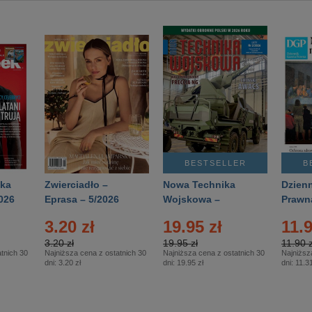
BESTSELLER
B
ka
Zwierciadło –
Nowa Technika
Dzienn
026
Eprasa – 5/2026
Wojskowa –
Prawn
Eprasa – 2/2026
65/20
3.20 zł
19.95 zł
11.9
3.20 zł
19.95 zł
11.90 z
tnich 30
Najniższa cena z ostatnich 30
Najniższa cena z ostatnich 30
Najniższ
dni:
3.20 zł
dni:
19.95 zł
dni:
11.31