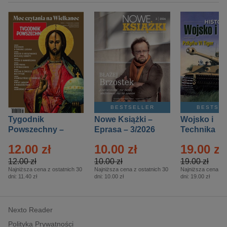
BESTSELLER
BESTSE
Tygodnik
Nowe Książki –
Wojsko i
Powszechny –
Eprasa – 3/2026
Technika
Eprasa – 14/2026
Historia – E
12.00 zł
10.00 zł
19.00 zł
– 2/2026
12.00 zł
10.00 zł
19.00 zł
Najniższa cena z ostatnich 30
Najniższa cena z ostatnich 30
Najniższa cena z o
dni:
11.40 zł
dni:
10.00 zł
dni:
19.00 zł
Nexto Reader
Polityka Prywatności