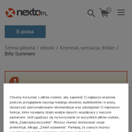
0
Pokaż/schowaj
wyszukiwarkę
E-prasa
Kategorie
Strona główna
ebooki
Kryminał, sensacja, thriller
Billy Summers
Zobacz wszystkie E-prasa
budownictwo, aranżacja wnętrz
biznesowe, branżowe, gospodarka
Przepraszamy, ale produkt „Billy Summers”
darmowe wydania
nie jest dostępny.
dzienniki
Chcemy korzystać z plików cookies, aby zapewnić Ci najlepsze wrażenia
podczas przeglądania naszego katalogu ebooków, audiobooków i e-prasy,
edukacja
dostarczać spersonalizowane rekomendacje oraz udostępniać Ci najnowsze
High-contrast mode
funkcje, które rozwijamy dzięki analizie danych i współpracy z naszymi
hobby, sport, rozrywka
partnerami. Jeśli zgadzasz się na korzystanie ze wszystkich plików cookies,
Polecane
kliknij „Zaakceptuj wszystkie”. Możesz również dostosować swoje
komputery, internet, technologie, informatyka
preferencje, klikając „Zmień ustawienia”. Pamiętaj, że zawsze możesz