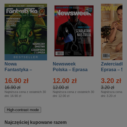
BESTSELLER
Nowa
Newsweek
Zwierciadło
Fantastyka –
Polska – Eprasa
Eprasa – 5/
Eprasa – 5/2026
– 13/2026
16.90 zł
12.00 zł
3.20 zł
16.90 zł
12.00 zł
3.20 zł
Najniższa cena z ostatnich 30
Najniższa cena z ostatnich 30
Najniższa cena z o
dni:
16.90 zł
dni:
12.00 zł
dni:
3.20 zł
High-contrast mode
Najczęściej kupowane razem