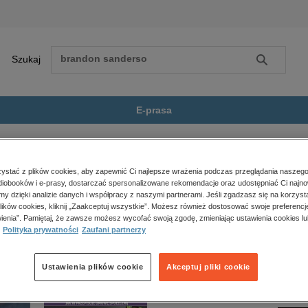
Szukaj
Szukaj
E-prasa
ologia
Bliżej ludzi. Społeczno -...
Zobacz wszystkie E-prasa
polityka, społeczno-informacyjne
stać z plików cookies, aby zapewnić Ci najlepsze wrażenia podczas przeglądania naszego
iobooków i e-prasy, dostarczać spersonalizowane rekomendacje oraz udostępniać Ci najno
psychologiczne
połeczno - edukacyjne działania Policji na rzecz bezpieczeństwa” nie jest dostępny.
amy dzięki analizie danych i współpracy z naszymi partnerami. Jeśli zgadzasz się na korzyst
inne
lików cookies, kliknij „Zaakceptuj wszystkie”. Możesz również dostosować swoje preferencje
popularno-naukowe
ienia”. Pamiętaj, że zawsze możesz wycofać swoją zgodę, zmieniając ustawienia cookies lu
Polityka prywatności
Zaufani partnerzy
historia
zdrowie
religie
Ustawienia plików cookie
Akceptuj pliki cookie