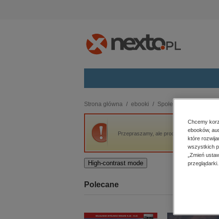
Kategorie
Strona główna
ebooki
Społeczeństwo
Socj
budownictwo, aranżacja wnętrz
Chcemy korzy
ebooków, aud
biznesowe, branżowe, gospodarka
Przepraszamy, ale produkt „Bliżej ludzi. S
które rozwij
darmowe wydania
wszystkich p
dzienniki
„Zmień ustaw
High-contrast mode
przeglądarki.
edukacja
hobby, sport, rozrywka
Polecane
komputery, internet, technologie,
informatyka
kobiece, lifestyle, kultura