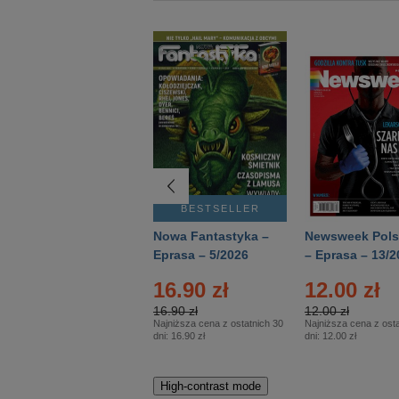
BESTSELLER
BESTSELLER
Deutsch Aktuell –
Nowa Fantastyka –
Newsweek Pols
Eprasa – 2/2026
Eprasa – 5/2026
– Eprasa – 13/2
16.90 zł
12.00 zł
16.90 zł
12.00 zł
Najniższa cena z ostatnich 30
Najniższa cena z osta
dni:
16.90 zł
dni:
12.00 zł
High-contrast mode