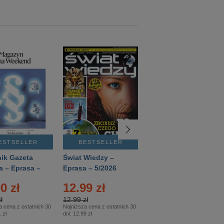
ESTSELLER
BESTSELLER
BESTSELLER
ik Gazeta
Świat Wiedzy –
T3 – Eprasa –
a – Eprasa –
Eprasa – 5/2026
4/2026
26
0 zł
12.99 zł
9.50 zł
ł
12.99 zł
9.50 zł
a cena z ostatnich 30
Najniższa cena z ostatnich 30
Najniższa cena z ostatnich 30
 zł
dni:
12.99 zł
dni:
11.90 zł