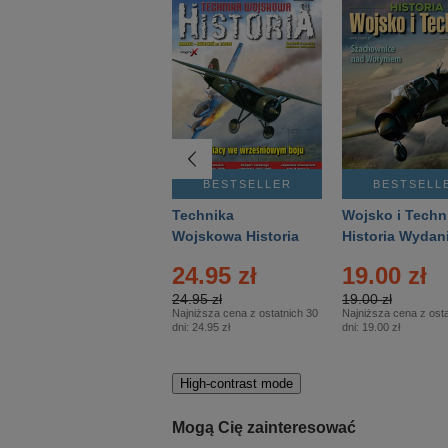
BESTSELLER
BESTSELLER
BESTSELL
Gość Niedzielny -
Technika
Wojsko i Techn
Warszawski –
Wojskowa Historia
Historia Wydan
Eprasa – 14/2026
– Eprasa – 2/2026
Specjalne – Ep
4.00 zł
24.95 zł
19.00 zł
– 2/2026
4.00 zł
24.95 zł
19.00 zł
Najniższa cena z ostatnich 30
Najniższa cena z ostatnich 30
Najniższa cena z osta
dni:
3.80 zł
dni:
24.95 zł
dni:
19.00 zł
High-contrast mode
Mogą Cię zainteresować