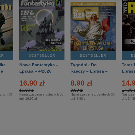
ER
BESTSELLER
BESTSELLER
B
ika
Nowa Fantastyka –
Tygodnik Do
Teraz 
ie
Eprasa – 4/2026
Rzeczy – Eprasa –
Eprasa
rasa
14/2026
16.90 zł
8.90 zł
14.9
16.90 zł
8.90 zł
14.99 z
tnich 30
Najniższa cena z ostatnich 30
Najniższa cena z ostatnich 30
Najniższ
dni:
16.90 zł
dni:
8.90 zł
dni:
14.99