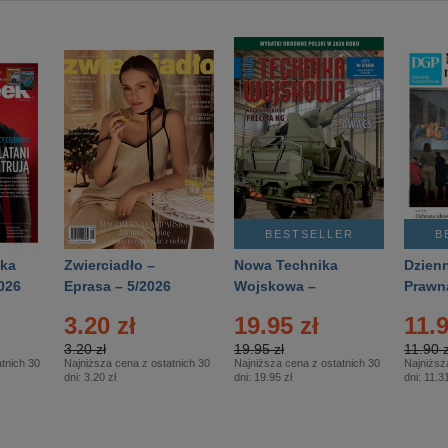
BESTSELLER
B
ka
Zwierciadło –
Nowa Technika
Dzienn
026
Eprasa – 5/2026
Wojskowa –
Prawn
Eprasa – 2/2026
65/20
3.20 zł
19.95 zł
11.9
3.20 zł
19.95 zł
11.90 z
tnich 30
Najniższa cena z ostatnich 30
Najniższa cena z ostatnich 30
Najniższ
dni:
3.20 zł
dni:
19.95 zł
dni:
11.31