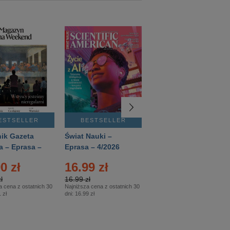
ESTSELLER
BESTSELLER
BESTSELLER
ik Gazeta
Świat Nauki –
Mówią Wieki –
a – Eprasa –
Eprasa – 4/2026
Eprasa – 3/2026
26
0 zł
16.99 zł
12.50 zł
ł
16.99 zł
12.50 zł
a cena z ostatnich 30
Najniższa cena z ostatnich 30
Najniższa cena z ostatnich 30
 zł
dni:
16.99 zł
dni:
12.50 zł