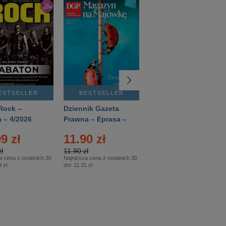
ESTSELLER
BESTSELLER
BESTSELLER
Rock –
Dziennik Gazeta
Świat Wiedzy
 – 4/2026
Prawna – Eprasa –
Historia – Eprasa –
83/2026
2/2026
9 zł
11.90 zł
13.99 zł
ł
11.90 zł
13.99 zł
a cena z ostatnich 30
Najniższa cena z ostatnich 30
Najniższa cena z ostatnich 30
 zł
dni:
11.31 zł
dni:
13.99 zł