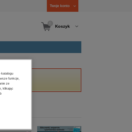
Twoje konto
0
Koszyk
 katalogu
wsze funkcje,
anie ze
, klikając
b