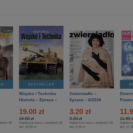
ER
BESTSELLER
B
Wojsko i Technika
Zwierciadło –
Dzienn
6
Historia – Eprasa –
Eprasa – 6/2026
Prawn
2/2026
74/20
19.00 zł
3.20 zł
11.9
19.00 zł
3.20 zł
11.90 z
tnich 30
Najniższa cena z ostatnich 30
Najniższa cena z ostatnich 30
Najniższ
dni:
19.00 zł
dni:
3.20 zł
dni:
11.31