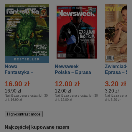
BESTSELLER
Nowa
Newsweek
Zwierciadło
Fantastyka –
Polska – Eprasa
Eprasa – 5/
Eprasa – 5/2026
– 13/2026
16.90 zł
12.00 zł
3.20 zł
16.90 zł
12.00 zł
3.20 zł
Najniższa cena z ostatnich 30
Najniższa cena z ostatnich 30
Najniższa cena z o
dni:
16.90 zł
dni:
12.00 zł
dni:
3.20 zł
High-contrast mode
Najczęściej kupowane razem