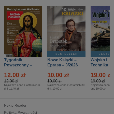
BESTSELLER
BESTSE
Tygodnik
Nowe Książki –
Wojsko i
Powszechny –
Eprasa – 3/2026
Technika
Eprasa – 14/2026
Historia – E
12.00 zł
10.00 zł
19.00 zł
– 2/2026
12.00 zł
10.00 zł
19.00 zł
Najniższa cena z ostatnich 30
Najniższa cena z ostatnich 30
Najniższa cena z o
dni:
11.40 zł
dni:
10.00 zł
dni:
19.00 zł
Nexto Reader
Polityka Prywatności