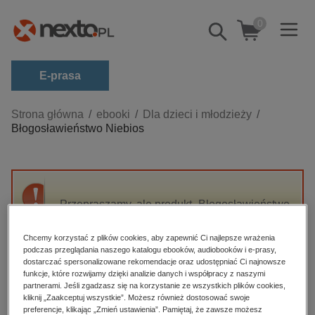
0
Pokaż/schowaj
wyszukiwarkę
E-prasa
Kategorie
Strona główna
ebooki
Dla dzieci i młodzieży
Błogosławieństwo Niebios
Zobacz wszystkie E-prasa
budownictwo, aranżacja wnętrz
biznesowe, branżowe, gospodarka
Przepraszamy, ale produkt „Błogosławieństwo
darmowe wydania
Niebios” nie jest dostępny.
dzienniki
Chcemy korzystać z plików cookies, aby zapewnić Ci najlepsze wrażenia
podczas przeglądania naszego katalogu ebooków, audiobooków i e-prasy,
edukacja
High-contrast mode
dostarczać spersonalizowane rekomendacje oraz udostępniać Ci najnowsze
hobby, sport, rozrywka
funkcje, które rozwijamy dzięki analizie danych i współpracy z naszymi
partnerami. Jeśli zgadzasz się na korzystanie ze wszystkich plików cookies,
Polecane
komputery, internet, technologie, informatyka
kliknij „Zaakceptuj wszystkie”. Możesz również dostosować swoje
preferencje, klikając „Zmień ustawienia”. Pamiętaj, że zawsze możesz