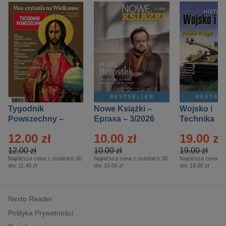
BESTSELLER
BESTSE
Tygodnik
Nowe Książki –
Wojsko i
Powszechny –
Eprasa – 3/2026
Technika
Eprasa – 14/2026
Historia – E
12.00 zł
10.00 zł
19.00 zł
– 2/2026
12.00 zł
10.00 zł
19.00 zł
Najniższa cena z ostatnich 30
Najniższa cena z ostatnich 30
Najniższa cena z o
dni:
11.40 zł
dni:
10.00 zł
dni:
19.00 zł
Nexto Reader
Polityka Prywatności