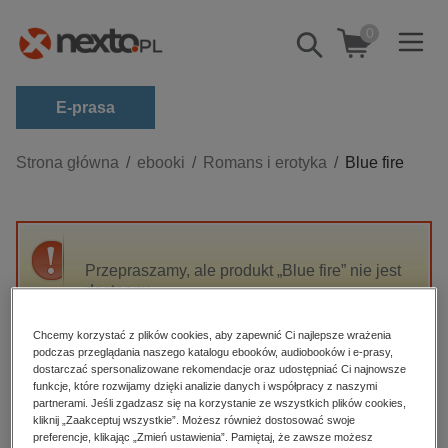
0
Pokaż/schowaj
wyszukiwarkę
E-prasa
Kategorie
Strona główna
ebooki
Romans i erotyka
Blue fire
Zobacz wszystkie E-prasa
budownictwo, aranżacja wnętrz
biznesowe, branżowe, gospodarka
Przepraszamy, ale produkt „Blue fire” nie jest
dostępny.
darmowe wydania
dzienniki
Chcemy korzystać z plików cookies, aby zapewnić Ci najlepsze wrażenia
High-contrast mode
podczas przeglądania naszego katalogu ebooków, audiobooków i e-prasy,
edukacja
dostarczać spersonalizowane rekomendacje oraz udostępniać Ci najnowsze
hobby, sport, rozrywka
funkcje, które rozwijamy dzięki analizie danych i współpracy z naszymi
Polecane
partnerami. Jeśli zgadzasz się na korzystanie ze wszystkich plików cookies,
komputery, internet, technologie, informatyka
kliknij „Zaakceptuj wszystkie”. Możesz również dostosować swoje
preferencje, klikając „Zmień ustawienia”. Pamiętaj, że zawsze możesz