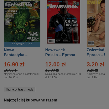
BESTSELLER
Nowa
Newsweek
Zwierciadło
Fantastyka –
Polska – Eprasa
Eprasa – 5/
Eprasa – 5/2026
– 13/2026
16.90 zł
12.00 zł
3.20 zł
16.90 zł
12.00 zł
3.20 zł
Najniższa cena z ostatnich 30
Najniższa cena z ostatnich 30
Najniższa cena z o
dni:
16.90 zł
dni:
12.00 zł
dni:
3.20 zł
High-contrast mode
Najczęściej kupowane razem