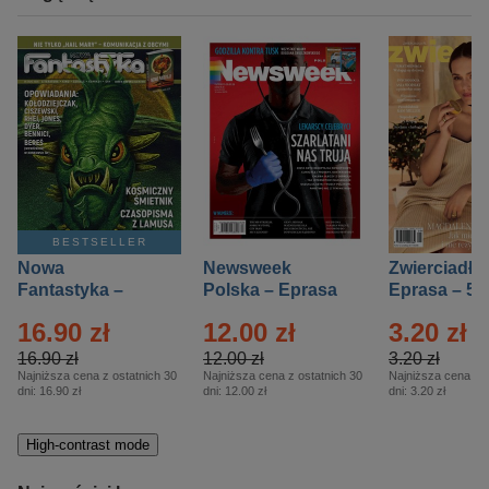
BESTSELLER
Nowa
Newsweek
Zwierciadło
Fantastyka –
Polska – Eprasa
Eprasa – 5/
Eprasa – 5/2026
– 13/2026
16.90 zł
12.00 zł
3.20 zł
16.90 zł
12.00 zł
3.20 zł
Najniższa cena z ostatnich 30
Najniższa cena z ostatnich 30
Najniższa cena z o
dni:
16.90 zł
dni:
12.00 zł
dni:
3.20 zł
High-contrast mode