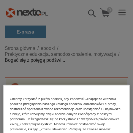
0
Pokaż/schowaj
wyszukiwarkę
E-prasa
Kategorie
Strona główna
ebooki
Praktyczna edukacja, samodoskonalenie, motywacja
Zobacz wszystkie E-prasa
Bogać się z potęgą podświ...
budownictwo, aranżacja wnętrz
biznesowe, branżowe, gospodarka
darmowe wydania
Przepraszamy, ale produkt „Bogać się z
dzienniki
potęgą podświadomości” nie jest dostępny.
Chcemy korzystać z plików cookies, aby zapewnić Ci najlepsze wrażenia
podczas przeglądania naszego katalogu ebooków, audiobooków i e-prasy,
edukacja
dostarczać spersonalizowane rekomendacje oraz udostępniać Ci najnowsze
funkcje, które rozwijamy dzięki analizie danych i współpracy z naszymi
High-contrast mode
hobby, sport, rozrywka
partnerami. Jeśli zgadzasz się na korzystanie ze wszystkich plików cookies,
komputery, internet, technologie, informatyka
kliknij „Zaakceptuj wszystkie”. Możesz również dostosować swoje
Polecane
preferencje, klikając „Zmień ustawienia”. Pamiętaj, że zawsze możesz