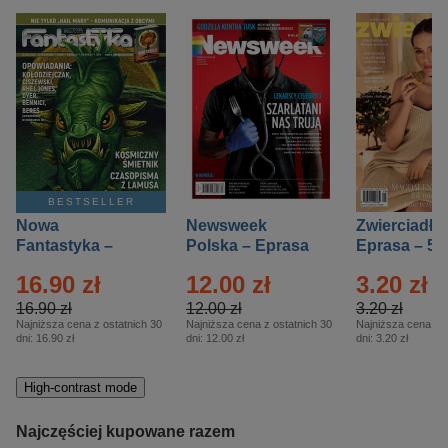
BESTSELLER
Nowa
Newsweek
Zwierciadło
Fantastyka –
Polska – Eprasa
Eprasa – 5/
Eprasa – 5/2026
– 13/2026
16.90 zł
12.00 zł
3.20 zł
16.90 zł
12.00 zł
3.20 zł
Najniższa cena z ostatnich 30
Najniższa cena z ostatnich 30
Najniższa cena z o
dni:
16.90 zł
dni:
12.00 zł
dni:
3.20 zł
High-contrast mode
Najczęściej kupowane razem