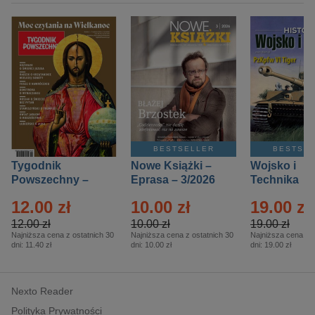
BESTSELLER
BESTSE
Tygodnik
Nowe Książki –
Wojsko i
Powszechny –
Eprasa – 3/2026
Technika
Eprasa – 14/2026
Historia – E
12.00 zł
10.00 zł
19.00 zł
– 2/2026
12.00 zł
10.00 zł
19.00 zł
Najniższa cena z ostatnich 30
Najniższa cena z ostatnich 30
Najniższa cena z o
dni:
11.40 zł
dni:
10.00 zł
dni:
19.00 zł
Nexto Reader
Polityka Prywatności