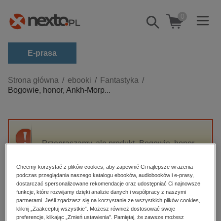
0
Pokaż/schowaj
wyszukiwarkę
E-prasa
Kategorie
Strona główna
ebooki
Fantastyka
Bogowie, honor, Ankh-Morp...
Zobacz wszystkie E-prasa
budownictwo, aranżacja wnętrz
biznesowe, branżowe, gospodarka
Przepraszamy, ale produkt „Bogowie, honor,
darmowe wydania
Ankh-Morpork” nie jest dostępny.
dzienniki
Chcemy korzystać z plików cookies, aby zapewnić Ci najlepsze wrażenia
podczas przeglądania naszego katalogu ebooków, audiobooków i e-prasy,
edukacja
High-contrast mode
dostarczać spersonalizowane rekomendacje oraz udostępniać Ci najnowsze
hobby, sport, rozrywka
funkcje, które rozwijamy dzięki analizie danych i współpracy z naszymi
partnerami. Jeśli zgadzasz się na korzystanie ze wszystkich plików cookies,
Polecane
komputery, internet, technologie, informatyka
kliknij „Zaakceptuj wszystkie”. Możesz również dostosować swoje
preferencje, klikając „Zmień ustawienia”. Pamiętaj, że zawsze możesz