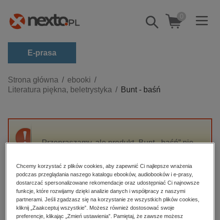
0
Pokaż/schowaj
wyszukiwarkę
E-prasa
Kategorie
Strona główna
ebooki
Literatura piękna, beletrystyka
Bunt - baśń
Zobacz wszystkie E-prasa
budownictwo, aranżacja wnętrz
biznesowe, branżowe, gospodarka
Przepraszamy, ale produkt „Bunt - baśń” nie
darmowe wydania
jest dostępny.
dzienniki
Chcemy korzystać z plików cookies, aby zapewnić Ci najlepsze wrażenia
podczas przeglądania naszego katalogu ebooków, audiobooków i e-prasy,
edukacja
High-contrast mode
dostarczać spersonalizowane rekomendacje oraz udostępniać Ci najnowsze
hobby, sport, rozrywka
funkcje, które rozwijamy dzięki analizie danych i współpracy z naszymi
partnerami. Jeśli zgadzasz się na korzystanie ze wszystkich plików cookies,
Polecane
komputery, internet, technologie, informatyka
kliknij „Zaakceptuj wszystkie”. Możesz również dostosować swoje
preferencje, klikając „Zmień ustawienia”. Pamiętaj, że zawsze możesz