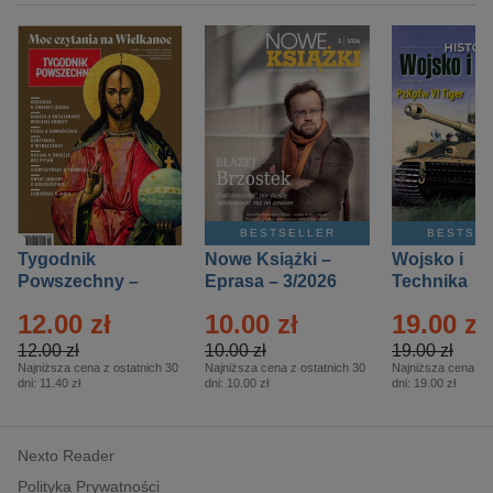
BESTSELLER
BESTSE
Tygodnik
Nowe Książki –
Wojsko i
Powszechny –
Eprasa – 3/2026
Technika
Eprasa – 14/2026
Historia – E
12.00 zł
10.00 zł
19.00 zł
– 2/2026
12.00 zł
10.00 zł
19.00 zł
Najniższa cena z ostatnich 30
Najniższa cena z ostatnich 30
Najniższa cena z o
dni:
11.40 zł
dni:
10.00 zł
dni:
19.00 zł
Nexto Reader
Polityka Prywatności