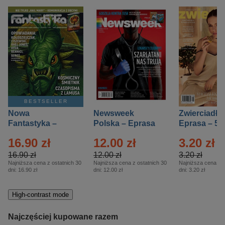
BESTSELLER
Nowa
Newsweek
Zwierciadło
Fantastyka –
Polska – Eprasa
Eprasa – 5/
Eprasa – 5/2026
– 13/2026
16.90 zł
12.00 zł
3.20 zł
16.90 zł
12.00 zł
3.20 zł
Najniższa cena z ostatnich 30
Najniższa cena z ostatnich 30
Najniższa cena z o
dni:
16.90 zł
dni:
12.00 zł
dni:
3.20 zł
High-contrast mode
Najczęściej kupowane razem